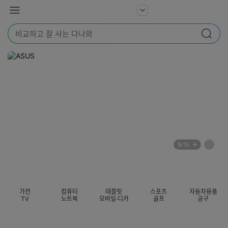
본문 바로가기
다
서
메
나
비
뉴
와
검
스
검색
색
더
어
보
를
기
입
력
해
주
세
요
배
페
5
/16
너
이
전
자
섹션 카테고리
지
체
동
보
롤
기
링
가전
컴퓨터
태블릿
스포츠
자동차용품
멈
TV
노트북
모바일·디카
골프
공구
춤