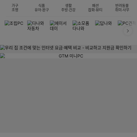
가구
식품
생활
패션
반려동물
조명
유아·완구
주방·건강
잡화·뷰티
취미·사무