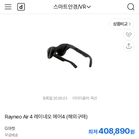
본문 바로가기
다
다나와
스마트안경/VR
사
검
나
이
색
와
드
메
메
상품비교
인
뉴
관
심
공
유
등록월 2026.01.
이미지출처: 옥션
Rayneo Air 4 레이네오 에어4 (해외구매)
G마켓
408,890
최저
원
무료배송