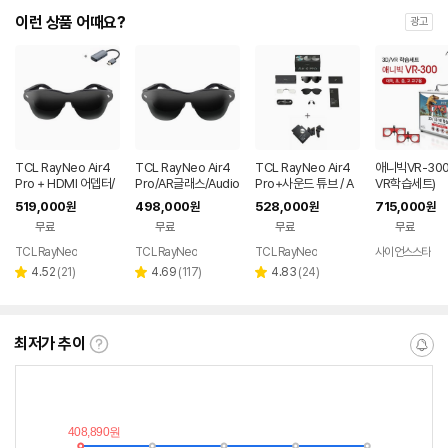
이런 상품 어때요?
광고
TCL RayNeo Air4
TCL RayNeo Air4
TCL RayNeo Air4
애니빅VR-300 
Pro + HDMI 어뎁터/
Pro/AR글래스/Audio
Pro+사운드 튜브 / A
VR학습세트)
AR글래스
by Bang&Olufsen
R글래스 / Bang&Oluf
519,000
498,000
528,000
715,000
원
원
원
원
sen
무료
무료
무료
무료
TCL RayNeo
TCL RayNeo
TCL RayNeo
사이언스스타
리
리
리
4.52
(
21
)
4.69
(
117
)
4.83
(
24
)
별
별
별
뷰
뷰
뷰
점
점
점
수
수
수
최저가 추이
최
알
저
림
가
받
추
는
이
중
란?