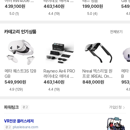
어러 RW4006 샤
레이네오 에어4 프
래스 정품
GB 
이니 블랙/그린 해
로 정품
439,100
원
463,140
원
199,000
원
549
외구매
5.0
(1)
4.4
(19)
5.0
(4)
4.
카테고리 인기상품
전체보기
메타 퀘스트3S 128
Rayneo Air4 PRO
Nreal 엑스리얼 원
메타 
GB
레이네오 에어4 프
프로 XREAL One
B
로
Pro
549,990
원
463,140
원
848,000
원
953
4.9
(129)
4.4
(19)
4.
파워링크
가입신청
광고
VR전문 플러스레저
plusleisure.com
광고