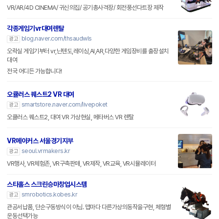
VR/AR/4D CINEMA/ 귀신의집/ 공기총사격장/ 회전풍선다트장 제작
각종게임기vr대여렌탈
blog.naver.com/thsaudwls
광고
오락실 게임기부터 vr,닌텐도,레이싱,AI,AR,다양한 게임장비를 출장설치
대여
전국 어디든 가능합니다!
오큘러스 퀘스트2 VR 대여
smartstore.naver.com/livepoket
광고
오큘러스 퀘스트2, 대여 VR 가상현실, 메타버스 VR 렌탈
VR메이커스 서울경기지부
seoul.vrmakers.kr
광고
VR행사, VR체험존, VR구축판매, VR제작, VR교육, VR시뮬레이터
스타홀스 스크린승마창업시스템
smrobotics.kobes.kr
광고
관공서납품, 단순구동방식이 아님. 맵마다 다른가상의동작을구현, 체형별
운동선택가능