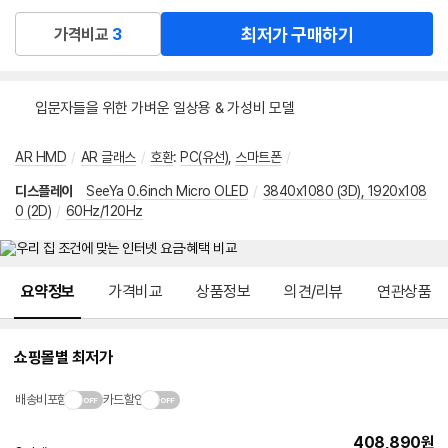
최저가 구매하기
가격비교
3
입문자들을 위한 가벼운 일상용 & 가성비 모델
AR HMD
/
AR 글래스
/
호환
:
PC(유선)
,
스마트폰
/
디스플레이
SeeYa 0.6inch Micro OLED
/
3840x1080 (3D), 1920x108
0 (2D)
/
60Hz/120Hz
메뉴 네비게이션
요약정보
가격비교
상품정보
의견/리뷰
연관상품
쇼핑몰별 최저가
배송비포함
카드할인
408,890
원