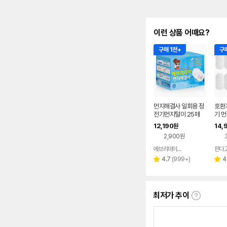
이런 상품 어때요?
구매 1천+
구매
먼지해결사 일회용 정
호환
전기먼지털이 25매
기 
+핸들1
량 
12,190
14,
원
더스
2,900원
트,코
랜드 
에브리데이 STORE
판다
네이버
페이
리
4.7
(
999+
)
4
별
별
뷰
점
점
수
최저가 추이
최
저
가