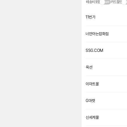
배송비포함
카드할인
11번가
너만아는잡화점
네
이
버
페
SSG.COM
이
옥션
이마트몰
G마켓
신세계몰