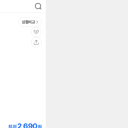
검
색
상품비교
관
심
공
유
2,690
최저
원