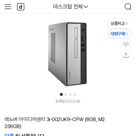
본문 바로가기
다
다나와
데스크탑 전체
사
검
나
이
색
와
드
메
메
상품비교
인
뉴
대량구매
관
심
공
유
1
2
3
4
등록월 2020.08.
레노버 아이디어센터 3i-002UKR-CPW (8GB, M2
256GB)