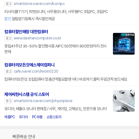
smartstore.naver.com/bornpc
광고
리사이클IT기기, 피벗모니터, 사무용모니터, 사무용PC 조립PC, 조립PC
할인
알림받기등록시 즉시할인제공
컴퓨터할인매장 대한컴퓨터
www.daehancomputer.co.kr
광고
창립41주년 30~50% 할인행사중 AIPC 50만에서 900만원까지 전시
판매
컴퓨터의모든것에스제이컴퍼니
cafe.naver.com/leoin0220
광고
컴퓨터의모든것 조립컴퓨터 맞춤견적필요할땐 어디 바로여기 클릭 무료견적 받으세요
제이씨현시스템 공식 스토어
smartstore.naver.com/jchyunplace
광고
유디아, 배틀G 모니터 판매점 / 사무, 게이밍, 고해상도, 전문가용 모니터
제플PC
유디아
PC부품
쇼핑스토리
빠른배송 안내