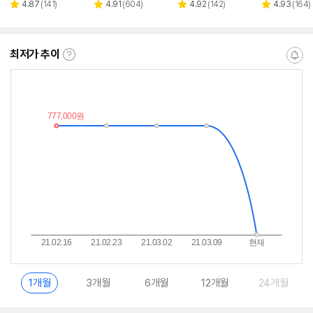
페이
페이
페이
리
리
리
리
4.87
(
141
)
4.91
(
604
)
4.92
(
142
)
4.93
(
164
)
별
별
별
별
뷰
뷰
뷰
뷰
점
점
점
점
수
수
수
수
최저가 추이
최
알
저
림
가
받
추
는
이
중
란?
1개월
3개월
6개월
12개월
24개월