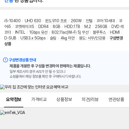
단종
된 상품입니다.
i5-10400
/
UHD 630
/
윈도우10 프로
/
260W
/
인텔
/
코어 10세대
/
코
어i5
/
코멧레이크S
/
DDR4
/
8GB
/
HDD:1TB
/
M.2
/
256GB
/
DVD 레
코더
/
INTEL
/
1Gbps 유선
/
802.11ac(Wi-Fi 5) 무선
/
블루투스
/
HDMI
/
D-SUB
/
USB3.x 5Gbps
/
슬림
/
4kg 미만
/
용도
:
사무/인강용
/
구성변경
상품
구성변경상품 안내
제품을 개봉한 후 구성을 변경하여 판매하는 제품입니다.
일부 제조사의 경우 A/S가 안 될 수 있으니
쇼핑몰에서 해당 정보를 확인 후 구매하시기 바랍니다.
메뉴 네비게이션
요약정보
가격비교
상품정보
의견/리뷰
연관상품