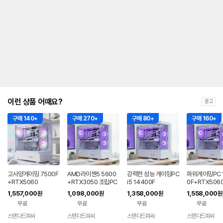
이런 상품 어때요?
광고
구매 140+
구매 270+
구매 80+
구매 160+
고사양게이밍 7500F
AMD라이젠5 5600
강력한 성능 게이밍PC
파워게이밍PC 
+RTX5060
+RTX3050 조립PC
i5 14400F
0F+RTX5060
1,557,000
1,098,000
1,358,000
1,558,000
원
원
원
원
무료
무료
무료
무료
스탠다드피씨
스탠다드피씨
스탠다드피씨
스탠다드피씨
네이버
네이버
네이버