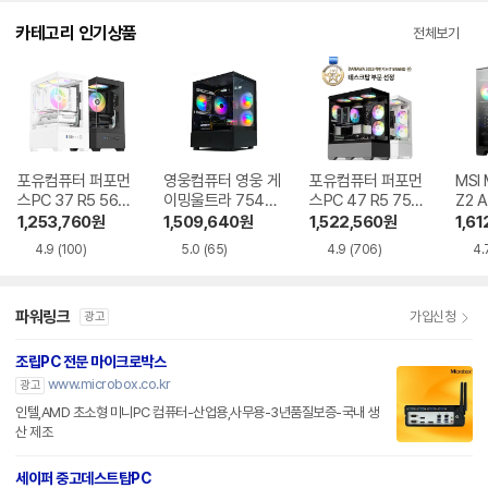
카테고리 인기상품
전체보기
포유컴퓨터 퍼포먼
영웅컴퓨터 영웅 게
포유컴퓨터 퍼포먼
MSI
스PC 37 R5 5600
이밍울트라 7546
스PC 47 R5 7500
Z2 
RTX5060
GT R5 7500F RT
F RTX5060Ti
R5-
1,253,760
원
1,509,640
원
1,522,560
원
1,61
X5060Ti
060
4.9
(100)
5.0
(65)
4.9
(706)
4.
파워링크
가입신청
광고
조립PC 전문 마이크로박스
www.microbox.co.kr
광고
인텔,AMD 초소형 미니PC 컴퓨터-산업용,사무용-3년품질보증-국내 생
산 제조
세이퍼 중고데스트탑PC