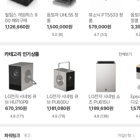
필립스 게임픽스 9
옵토마 UHL55 정
뷰소닉 PT5533 정
옵토마
00 해외구매
품
품
정품
1,126,660
원
1,500,000
원
579,000
원
3,3
5.0
(8)
4.7
(33)
5.
카테고리 인기상품
전체보기
LG전자 시네빔 큐
LG전자 시네빔 큐
LG전자 시네빔 쇼
Eps
브 HU710PB
브 PU600U
츠 PU615U
디오
EF-7
670,310
원
1,181,080
원
1,199,690
원
1,57
4.8
(171)
4.9
(78)
4.8
(138)
4.
파워링크
가입신청
광고