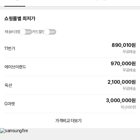
쇼핑몰별 최저가
배송비포함
카드할인
890,010
원
11번가
무료배송
970,000
원
에이브이랜드
네
무료배송
이
버
2,100,000
원
페
옥션
이
무료배송
3,000,000
원
G마켓
빠른배송
10,000원
가격비교 더보기