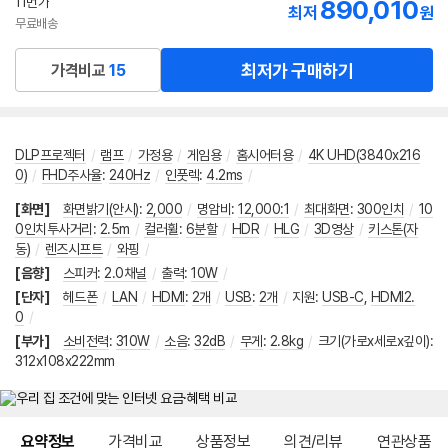
11번가
890,010
최저
원
무료배송
최저가 구매하기
가격비교
15
DLP프로젝터
/
램프
/
가정용
/
게임용
/
홈시어터용
/
4K UHD(3840x216
0)
/
FHD주사율
:
240Hz
/
인풋렉
:
4.2ms
/
[화면]
화면밝기(안시)
:
2,000
/
명암비
:
12,000:1
/
최대화면
:
300인치
/
10
0인치투사거리
:
2.5m
/
컬러휠
:
6분할
/
HDR
/
HLG
/
3D영상
/
키스톤(자
동)
/
렌즈시프트
/
와핑
/
[음향]
스피커
:
2.0채널
/
출력
:
10W
/
[단자]
헤드폰
/
LAN
/
HDMI
:
2개
/
USB
:
2개
/
지원
:
USB-C
,
HDMI2.
0
/
[부가]
소비전력
:
310W
/
소음
:
32dB
/
무게
:
2.8kg
/
크기(가로x세로x깊이):
312x108x222mm
메뉴 네비게이션
요약정보
가격비교
상품정보
의견/리뷰
연관상품