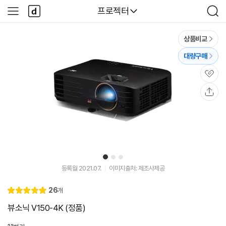
본문 바로가기
다
다나와
프로젝터
사
검
나
이
색
와
드
메
메
상품비교
인
뉴
대량구매
관
심
공
유
1
2
3
등록월 2021.07.
이미지출처: 제조사제공
리
26
개
별
5.
뷰
점
0
뷰소닉 V150-4K (정품)