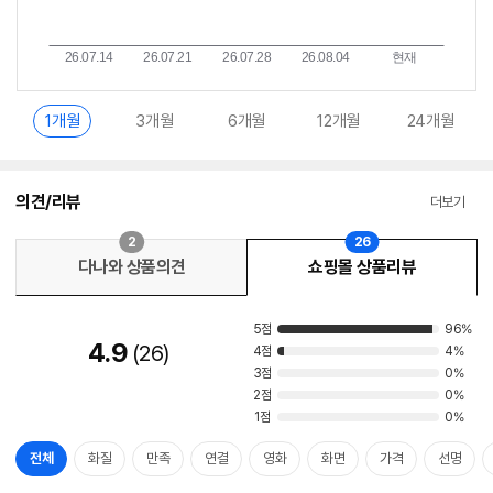
1개월
3개월
6개월
12개월
24개월
의견/리뷰
더보기
2
26
다나와 상품의견
쇼핑몰 상품리뷰
5점
96%
4.9
26
4점
4%
3점
0%
2점
0%
1점
0%
전체
화질
만족
연결
영화
화면
가격
선명