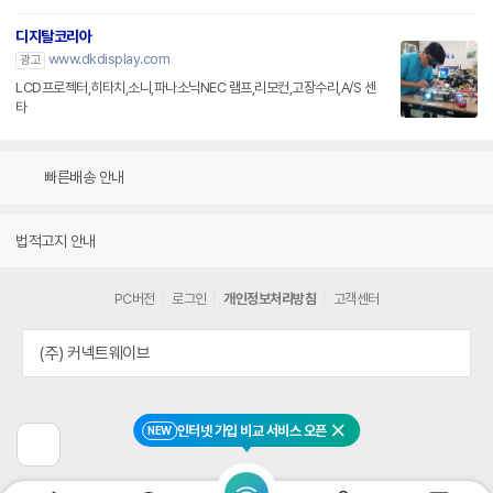
디지탈코리아
www.dkdisplay.com
광고
LCD프로젝터,히타치,소니,파나소닉NEC 램프,리모컨,고장수리,A/S 센
타
빠른배송 안내
법적고지 안내
PC버전
로그인
개인정보처리방침
고객센터
(주) 커넥트웨이브
인터넷 가입 비교 서비스 오픈
NEW
닫기
이
전
페