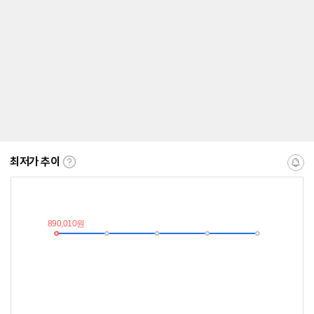
최저가 추이
최
알
저
림
가
받
추
는
이
중
란?