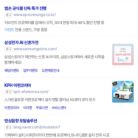
엡손 공식몰 단독 특가 진행
www.epsonlounge.co.kr/
광고
150인치 프로젝터를 집에서! 오직, 30대 한정 최대 46% 할인 진행 중
이벤트
전용 스탠드, 가방 증정
삼성전자 AI 신혼가전
www.samsungstore.com/
광고
삼성스토어가 제안하는 신혼 AI 라이프, 삼성스토어에서 새로운 시작을
함께하세요!
웨딩이벤트
입주이벤트
오픈매장안내
KPH 이펀코리아
kph-efunkorea.com/
광고
스크린골프장 이펀프로젝터 설치 렌탈 클리닝 AS센터 유지 보수
이펀코리아
이지렌
무료시연
서비스센터
영상음향 토탈솔루션
blog.naver.com/jmsolution7
광고
기획부터 설치,사후관리까지 한번에! 프로젝터,모니터,음향 설치 전국 시공