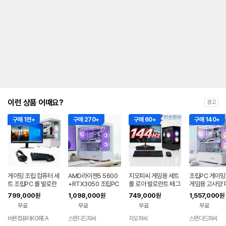
이런 상품 어때요?
광고
구매 1천+
구매 270+
구매 60+
구매 140+
게이밍 조립 컴퓨터 세
AMD라이젠5 5600
지오피씨 게임용 세트
조립PC 게이밍
트 조립PC 롤 발로란
+RTX3050 조립PC
롤 로아 발로란트 배그
게임용 고사양 
트 오버워치 배그 바른
디아 와우 조립컴 컴퓨
TX5060 아이
799,000
1,098,000
749,000
1,557,000
원
원
원
원
컴퓨터 본체 풀세트F1
터 풀세트 01
적 조립컴 본체 
무료
무료
무료
무료
1
바른컴퓨터KOREA
스탠다드피씨
지오피씨
스탠다드피씨
네이버