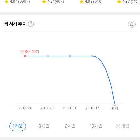
페이
리
리
리
리
4.94
(
999+
)
4.91
(
604
)
4.93
(
540
)
4.87
(
142
)
별
별
별
별
뷰
뷰
뷰
뷰
점
점
점
점
수
수
수
수
최저가 추이
최
알
저
림
가
받
추
는
이
중
란?
1개월
3개월
6개월
12개월
24개월