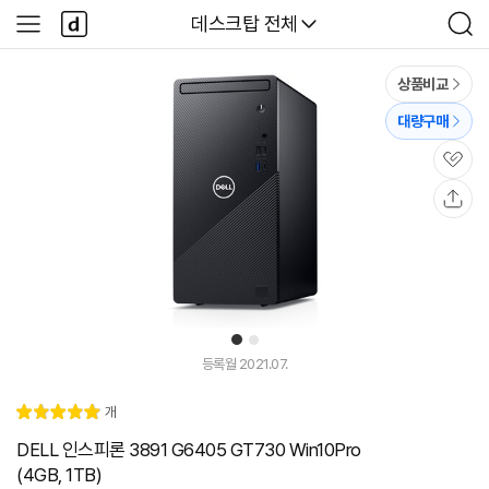
본문 바로가기
다
다나와
데스크탑 전체
사
검
나
이
색
와
드
메
메
상품비교
인
뉴
대량구매
관
심
공
유
1
2
등록월 2021.07.
리
개
별
5.
뷰
점
0
DELL 인스피론 3891 G6405 GT730 Win10Pro
(4GB, 1TB)