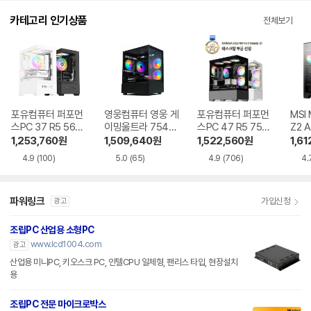
카테고리 인기상품
전체보기
포유컴퓨터 퍼포먼
영웅컴퓨터 영웅 게
포유컴퓨터 퍼포먼
MSI
스PC 37 R5 5600
이밍울트라 7546
스PC 47 R5 7500
Z2 
RTX5060
GT R5 7500F RT
F RTX5060Ti
R5-
1,253,760
원
1,509,640
원
1,522,560
원
1,61
X5060Ti
060
4.9
(100)
5.0
(65)
4.9
(706)
4.
파워링크
가입신청
광고
조립PC 산업용 소형PC
www.lcd1004.com
광고
산업용 미니PC, 키오스크 PC, 인텔CPU 일체형, 팬리스 타입, 현장설치
용
조립PC 전문 마이크로박스