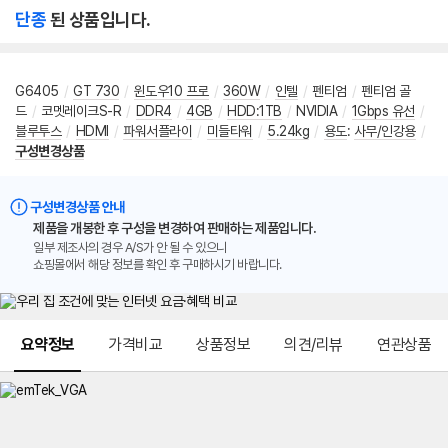
단종
된 상품입니다.
G6405
/
GT 730
/
윈도우10 프로
/
360W
/
인텔
/
펜티엄
/
펜티엄 골
드
/
코멧레이크S-R
/
DDR4
/
4GB
/
HDD:1TB
/
NVIDIA
/
1Gbps 유선
/
블루투스
/
HDMI
/
파워서플라이
/
미들타워
/
5.24kg
/
용도
:
사무/인강용
/
구성변경상품
구성변경상품 안내
제품을 개봉한 후 구성을 변경하여 판매하는 제품입니다.
일부 제조사의 경우 A/S가 안 될 수 있으니
쇼핑몰에서 해당 정보를 확인 후 구매하시기 바랍니다.
메뉴 네비게이션
요약정보
가격비교
상품정보
의견/리뷰
연관상품