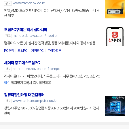
www.microbox.co.kr
광고
인텔,AMD 초소형 미니PC 컴퓨터-산업용,사무용-3년품질보증-국내 생
산 제조
조립PC구매는 역시 샵다나와
mshop.danawa.com/mobile
광고
컴퓨터의 모든 것! 실시간 견적상담, 정품&새제품, 다나와 공식쇼핑몰
PC견적
조립PC
게임용PC
무이자할부
세이퍼 중고데스트탑PC
smartstore.naver.com/bornpc
광고
리사이클IT기기, 피벗모니터, 사무용모니터, 사무용PC 조립PC, 조립PC
할인
알림받기등록시 즉시할인제공
컴퓨터할인매장 대한컴퓨터
www.daehancomputer.co.kr
광고
창립41주년 30~50% 할인행사중 AIPC 50만에서 900만원까지 전시
판매