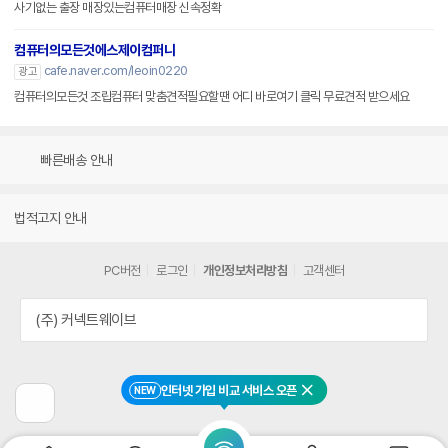
사기없는 출장 매장있는컴퓨터매장 신속정확
컴퓨터의모든것에스제이컴퍼니
cafe.naver.com/leoin0220
광고
컴퓨터의모든것 조립컴퓨터 맞춤견적필요할땐 어디 바로여기 클릭 무료견적 받으세요
빠른배송 안내
법적고지 안내
PC버전
로그인
개인정보처리방침
고객센터
(주) 커넥트웨이브
인터넷 가입 비교 서비스 오픈
NEW
닫기
이
전
페