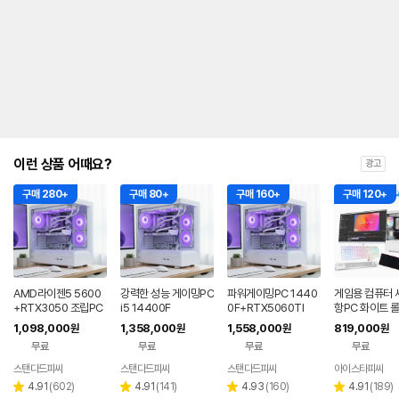
이런 상품 어때요?
광고
구매 280+
구매 80+
구매 160+
구매 120+
AMD라이젠5 5600
강력한 성능 게이밍PC
파워게이밍PC 1440
게임용 컴퓨터 
+RTX3050 조립PC
i5 14400F
0F+RTX5060TI
항PC 화이트 롤
란트 배그 게이
1,098,000
1,358,000
1,558,000
819,000
원
원
원
원
PC S01 27
무료
무료
무료
무료
스탠다드피씨
스탠다드피씨
스탠다드피씨
아이스타피씨
네이버
네이버
네이버
페이
페이
페이
리
리
리
리
4.91
(
602
)
4.91
(
141
)
4.93
(
160
)
4.91
(
189
)
별
별
별
별