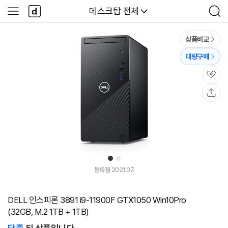
본문 바로가기
다
다나와
데스크탑 전체
사
검
나
이
색
와
드
메
메
상품비교
인
뉴
대량구매
관
심
공
유
1
2
등록월 2021.07.
DELL 인스피론 3891 i9-11900F GTX1050 Win10Pro
(32GB, M.2 1TB + 1TB)