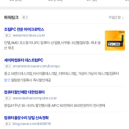
파워링크
가입신청
광고
조립PC 전문 마이크로박스
www.microbox.co.kr
광고
인텔,AMD 초소형 미니PC 컴퓨터-산업용,사무용-3년품질보증-국내 생
산 제조
세이퍼컴퓨터 데스트탑PC
smartstore.naver.com/bornpc
광고
중고 브랜드데스크탑,리사이클데스크탑, 리퍼데스크탑, 가성비 가심비 데스크탑컴퓨터
할인
알림받기등록시 즉시할인제공
컴퓨터할인매장 대한컴퓨터
www.daehancomputer.co.kr
광고
창립41주년 30~50% 할인행사중 AIPC 50만에서 900만원까지 전시판매
컴퓨터출장수리 당일 신속정확
blog.naver.com/kkt8618
광고