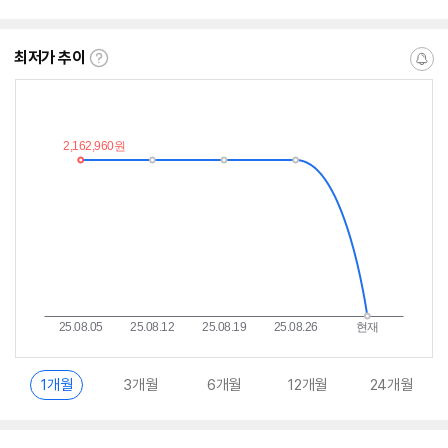
뷰
뷰
뷰
뷰
점
점
점
점
수
수
수
수
최저가 추이
최
알
저
림
가
받
추
는
이
중
란?
1개월
3개월
6개월
12개월
24개월