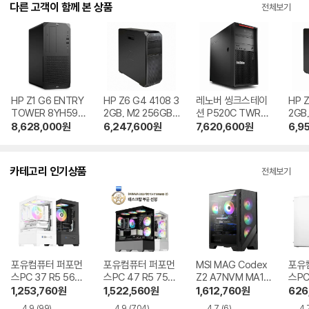
다른 고객이 함께 본 상품
전체보기
HP Z1 G6 ENTRY
HP Z6 G4 4108 3
레노버 씽크스테이
HP Z
TOWER 8YH59A
2GB, M2 256GB
션 P520C TWR
2GB,
V i7 RTX4000 P
+ 1TB
W2133 8GB, SSD
2TB
8,628,000
원
6,247,600
원
7,620,600
원
6,9
D7 64GB, M.2 2T
256GB
B + 4TB
카테고리 인기상품
전체보기
포유컴퓨터 퍼포먼
포유컴퓨터 퍼포먼
MSI MAG Codex
포유
스PC 37 R5 5600
스PC 47 R5 7500
Z2 A7NVM MA10
스PC
RTX5060
F RTX5060Ti
R5-7500F RTX 5
1,253,760
원
1,522,560
원
1,612,760
원
626
060 Ti 게이밍
4.9
(99)
4.9
(704)
4.7
(6)
4.