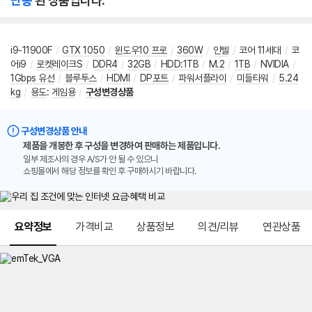
단종
된 상품입니다.
i9-11900F
/
GTX 1050
/
윈도우10 프로
/
360W
/
인텔
/
코어 11세대
/
코
어i9
/
로켓레이크S
/
DDR4
/
32GB
/
HDD:1TB
/
M.2
/
1TB
/
NVIDIA
/
1Gbps 유선
/
블루투스
/
HDMI
/
DP포트
/
파워서플라이
/
미들타워
/
5.24
kg
/
용도
:
게임용
/
구성변경상품
구성변경상품 안내
제품을 개봉한 후 구성을 변경하여 판매하는 제품입니다.
일부 제조사의 경우 A/S가 안 될 수 있으니
쇼핑몰에서 해당 정보를 확인 후 구매하시기 바랍니다.
메뉴 네비게이션
요약정보
가격비교
상품정보
의견/리뷰
연관상품