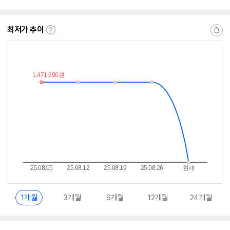
뷰
뷰
뷰
뷰
점
점
점
점
수
수
수
수
최저가 추이
최
알
저
림
가
받
추
는
이
중
란?
1개월
3개월
6개월
12개월
24개월