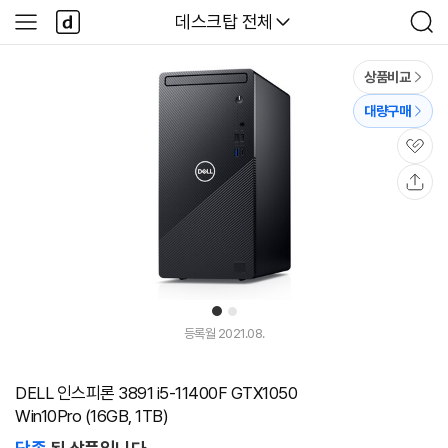
본문 바로가기
다
다나와
데스크탑 전체
사
검
나
이
색
와
드
메
메
상품비교
인
뉴
대량구매
관
심
공
유
1
2
등록월 2021.08.
DELL 인스피론 3891 i5-11400F GTX1050
Win10Pro (16GB, 1TB)