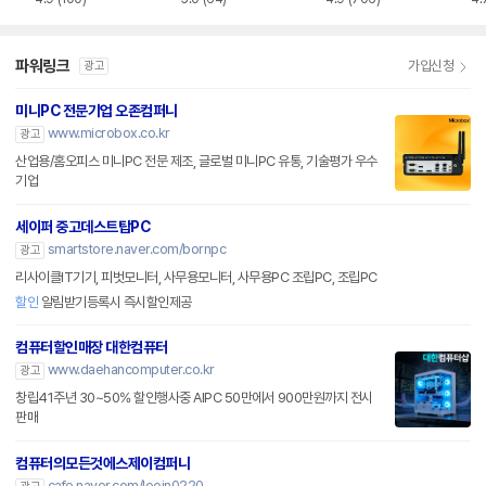
파워링크
가입신청
광고
미니PC 전문기업 오존컴퍼니
www.microbox.co.kr
광고
산업용/홈오피스 미니PC 전문 제조, 글로벌 미니PC 유통, 기술평가 우수
기업
세이퍼 중고데스트탑PC
smartstore.naver.com/bornpc
광고
리사이클IT기기, 피벗모니터, 사무용모니터, 사무용PC 조립PC, 조립PC
할인
알림받기등록시 즉시할인제공
컴퓨터할인매장 대한컴퓨터
www.daehancomputer.co.kr
광고
창립41주년 30~50% 할인행사중 AIPC 50만에서 900만원까지 전시
판매
컴퓨터의모든것에스제이컴퍼니
cafe.naver.com/leoin0220