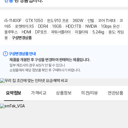
단종
된 상품입니다.
i5-11400F
/
GTX 1050
/
윈도우10 프로
/
360W
/
인텔
/
코어 11세대
/
코
어i5
/
로켓레이크S
/
DDR4
/
16GB
/
HDD:1TB
/
NVIDIA
/
1Gbps 유선
/
블루투스
/
HDMI
/
DP포트
/
파워서플라이
/
미들타워
/
5.24kg
/
용도
:
게임
용
/
구성변경상품
구성변경상품 안내
제품을 개봉한 후 구성을 변경하여 판매하는 제품입니다.
일부 제조사의 경우 A/S가 안 될 수 있으니
쇼핑몰에서 해당 정보를 확인 후 구매하시기 바랍니다.
메뉴 네비게이션
요약정보
가격비교
상품정보
의견/리뷰
연관상품