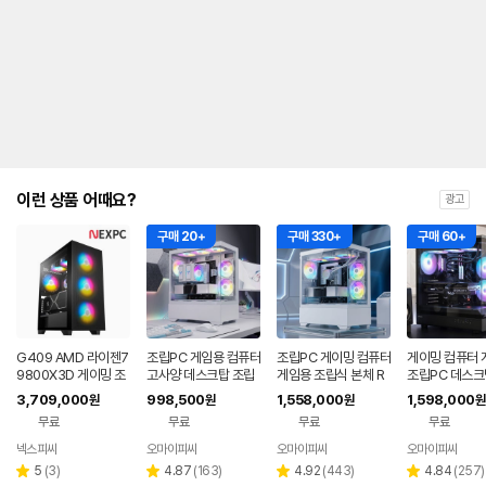
이런 상품 어때요?
광고
구매 20+
구매 330+
구매 60+
G409 AMD 라이젠7
조립PC 게임용 컴퓨터
조립PC 게이밍 컴퓨터
게이밍 컴퓨터 
9800X3D 게이밍 조
고사양 데스크탑 조립
게임용 조립식 본체 R
조립PC 데스크
립PC 본체 RTX508
식 본체 피씨 조립컴 롤
TX5060 TI 고사양
식 본체 고사양 
3,709,000
998,500
1,558,000
1,598,000
원
원
원
원
0
견적 NX1
아이온2 UL2
이온2 견적 EX
무료
무료
무료
무료
넥스피씨
오마이피씨
오마이피씨
오마이피씨
네이버
페이
리
리
리
리
5
(
3
)
4.87
(
163
)
4.92
(
443
)
4.84
(
257
)
별
별
별
별