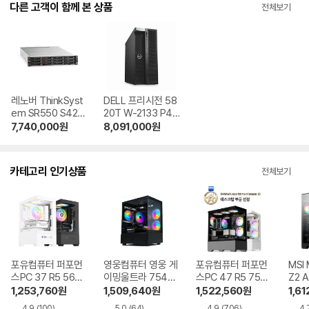
다른 고객이 함께 본 상품
전체보기
레노버 ThinkSyst
DELL 프리시전 58
em SR550 S4210
20T W-2133 P40
R 64GB, 4TB
00 24GB, 1TB
7,740,000
원
8,091,000
원
카테고리 인기상품
전체보기
포유컴퓨터 퍼포먼
영웅컴퓨터 영웅 게
포유컴퓨터 퍼포먼
MSI
스PC 37 R5 5600
이밍울트라 7546
스PC 47 R5 7500
Z2 
RTX5060
GT R5 7500F RT
F RTX5060Ti
R5-
1,253,760
원
1,509,640
원
1,522,560
원
1,61
X5060Ti
060
4.9
(100)
5.0
(64)
4.9
(706)
4.