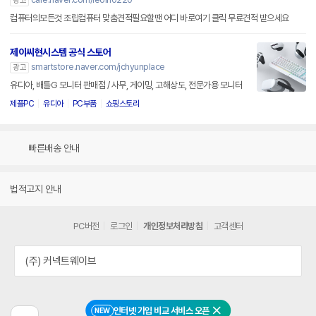
광고
컴퓨터의모든것 조립컴퓨터 맞춤견적필요할땐 어디 바로여기 클릭 무료견적 받으세요
제이씨현시스템 공식 스토어
smartstore.naver.com/jchyunplace
광고
유디아, 배틀G 모니터 판매점 / 사무, 게이밍, 고해상도, 전문가용 모니터
제플PC
유디아
PC부품
쇼핑스토리
빠른배송 안내
법적고지 안내
PC버전
로그인
개인정보처리방침
고객센터
(주) 커넥트웨이브
인터넷 가입 비교 서비스 오픈
NEW
닫기