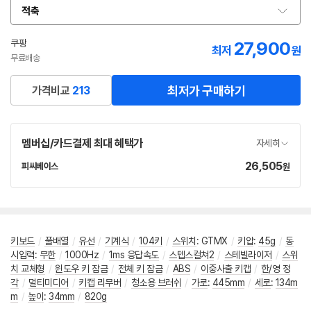
적축
옵
션
선
쿠팡
27,900
최저
원
택
무료배송
최저가 구매하기
가격비교
213
멤버십/카드결제 최대 혜택가
자세히
26,505
가
피씨베이스
원
네
격
이
버
페
이
키보드
/
풀배열
/
유선
/
기계식
/
104키
/
스위치
:
GTMX
/
키압
:
45g
/
동
시입력
:
무한
/
1000Hz
/
1ms 응답속도
/
스텝스컬쳐2
/
스테빌라이저
/
스위
치 교체형
/
윈도우 키 잠금
/
전체 키 잠금
/
ABS
/
이중사출 키캡
/
한/영 정
각
/
멀티미디어
/
키캡 리무버
/
청소용 브러쉬
/
가로
:
445mm
/
세로
:
134m
m
/
높이
:
34mm
/
820g