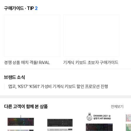
개
구매가이드 · TIP
2
의
콘
텐
츠
가
있
습
니
다.
경쟁 상품 매치 격돌! RiVAL
기계식 키보드 초보자 구매가이드
브랜드 소식
앱코, ‘K517’ ‘K561’ 가성비 기계식 키보드 할인 프로모션 진행
다른 고객이 함께 본 상품
전체보기