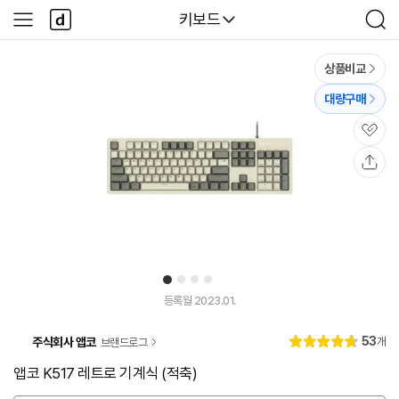
본문 바로가기
다
다나와
키보드
사
검
나
이
색
와
드
메
메
상품비교
인
뉴
대량구매
관
심
공
유
1
2
3
4
유
튜
등록월 2023.01.
브
동
리
53
주식회사 앱코
개
브랜드로그
영
별
4.
뷰
상
점
8
앱코 K517 레트로 기계식 (적축)