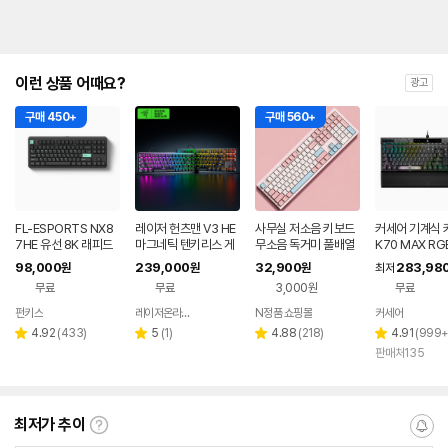
이런 상품 어때요?
광고
구매 450+
구매 560+
FL-ESPORTS NX8
레이저 헌츠맨 V3 HE
사무실 저소음 키보드
커세어 기계식 
7HE 유선 8K 래피드
마그네틱 텐키리스 게
무소음 독거미 풀배열
K70 MAX RG
트리거 자석축 키보드
이밍키보드 8KHz 기
조용한 컴퓨터 자판기
X 자석축 풀배
98,000
239,000
32,900
283,98
원
원
원
최저
민트 블랙, 저소음스톰
계식 키보드
핑크 유선 사무용 키보
무료
무료
3,000원
무료
축
드
펀키스
레이저온라인스토어
N정품 쇼핑몰
커세어
네이버
네이버
네이버
페이
페이
페이
리
리
리
리
4.92
(
433
)
5
(
1
)
4.88
(
218
)
4.91
(
999
별
별
별
별
뷰
뷰
뷰
뷰
판매처135
점
점
점
점
수
수
수
수
최저가 추이
최
알