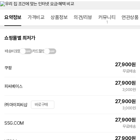
메뉴 네비게이션
요약정보
가격비교
상품정보
의견/리뷰
커뮤니티
연관상품
1
쇼핑몰별 최저가
배송비포함
카드할인
27,900
원
쿠팡
무료배송
27,900
원
피씨베이스
네
3,000원
이
버
27,900
원
페
㈜마이피씨샵
바로구매
이
3,000원
27,900
원
SSG.COM
빠른배송
무료배송
27,900
원