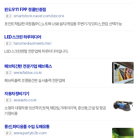
윈도우11 FPP 정품인증점
smartstore.naver.com/sbcore
광고
포인트적립/한국정품/PC,노트북 USB설치/게임용 주변기기/오피스,한컴 선택가능
LED스크린 하루미디어
harumedia.imweb.me/
광고
LED스크린렌탈 전문업체 하루미디어입니다.
패브릭간판 전문기업 패브룩스
www.fablux.co.kr
광고
패브릭출력 조명용간판 실사출력 전문업체
자동차정비기기
asiaauto.co.kr
광고
소형차 대형차용 밋션작귀,핏잭,재킹빔,가래이지잭, 광산용,건설 및 항공
기정비용
풍선,파티용품 수입 도매유통
www.partyb2b.com
광고