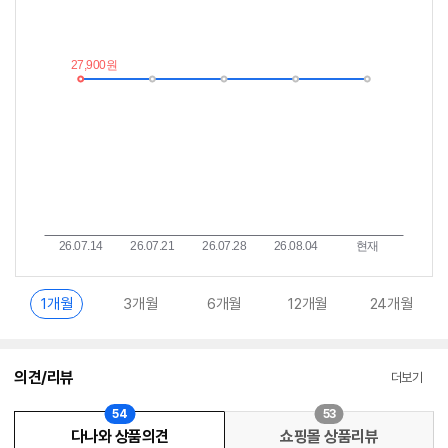
저
림
가
받
추
는
이
중
란?
1개월
3개월
6개월
12개월
24개월
의견/리뷰
더보기
54
53
다나와 상품의견
쇼핑몰 상품리뷰