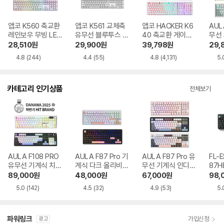
앱코 K560 축교환
앱코 K561 교체축
앱코 HACKER K6
AUL
레인보우 무빙 LED
유무선 블루투스 기
40 축교환 게이밍
무선
기계식 블랙 적축
계식 블랙 적축
기계식 블랙 청축
28,510
원
29,900
원
39,798
원
29,
4.8
(244)
4.4
(55)
4.8
(4,131)
5.
카테고리 인기상품
전체보기
AULA F108 PRO
AULA F87 Pro 기
AULA F87 Pro 유
FL-
유무선 기계식 치즈
계식 다크 올리비아
무선 기계식 인디고
87H
화이트 한글
한글
블랙 한글
89,000
원
48,000
원
67,000
원
98,
5.0
(142)
4.5
(32)
4.9
(53)
5.
파워링크
가입신청
광고