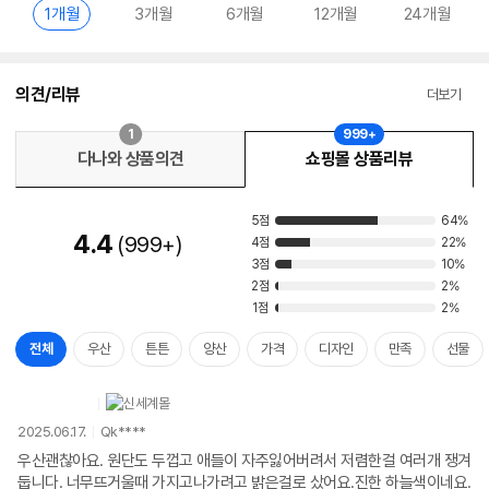
1개월
3개월
6개월
12개월
24개월
의견/리뷰
더보기
1
999+
다나와 상품의견
쇼핑몰 상품리뷰
5점
64%
4.4
999+
4점
22%
3점
10%
2점
2%
1점
2%
전체
우산
튼튼
양산
가격
디자인
만족
선물
2025.06.17.
Qk****
우산괜찮아요. 원단도 두껍고 애들이 자주잃어버려서 저렴한걸 여러개 쟁겨
둡니다. 너무뜨거울때 가지고나가려고 밝은걸로 샀어요.진한 하늘색이네요.