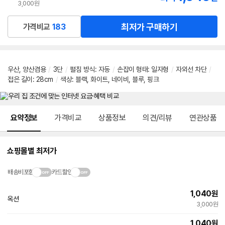
3,000원
최저가 구매하기
가격비교
183
우산, 양산겸용
/
3단
/
펼침 방식: 자동
/
손잡이 형태: 일자형
/
자외선 차단
/
접은 길이: 28cm
/
색상: 블랙, 화이트, 네이비, 블루, 핑크
메뉴 네비게이션
요약정보
가격비교
상품정보
의견/리뷰
연관상품
쇼핑몰별 최저가
배송비포함
카드할인
1,040
원
옥션
빠른배송
3,000원
1,040
원