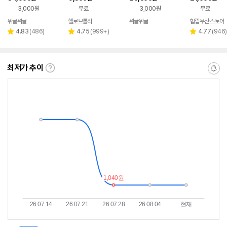
3,000원
무료
3,000원
무료
위글위글
헬로브롤리
위글위글
협립우산 스토어
네이버
네이버
페이
페이
리
리
리
4.83
(
486
)
4.75
(
999+
)
4.77
(
946
)
별
별
별
뷰
뷰
뷰
점
점
점
수
수
수
최저가 추이
최
알
저
림
가
받
추
는
이
중
란?