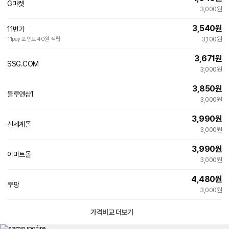
G마켓
빠른배송
3,000원
3,540
원
11번가
3,100원
11pay 포인트 40원 적립
3,671
원
SSG.COM
3,000원
3,850
원
블루앤샵1
네
3,000원
이
버
3,990
원
페
신세계몰
이
3,000원
3,990
원
이마트몰
3,000원
4,480
원
쿠팡
3,000원
가격비교 더보기