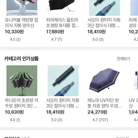
유니커블 역방향 접
파라체이스 울트라
샤오미 원터치 자동
리예
이식 자동 양우산
초경량 휴대용 접이
3단 접이식 대형 양
섬유 
식 암막 우양산 326
우산
양우
10,330
원
17,880
원
18,410
원
10,
1
4.0
(2)
4.7
(7)
5.0
(3)
4.
카테고리 인기상품
전체보기
하니모아 초경량 거
샤오미 원터치 자동
레노마 UV차단 방
UV 
꾸로 원터치 3단 자
3단 접이식 대형 양
풍 차광 암막 우양
산
동 우산 UV 자외선
우산
산 RSL-901
10,630
원
18,410
원
24,270
원
1,0
99% 차단 양산
4.0
(1)
5.0
(3)
4.7
(707)
4.