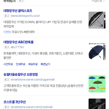
파워링크
가입신청
광고
대형장우산 클릭스포츠
www.clicksports.co.kr
광고
대형장우산 가격은 DOWN, 퀄리티는 UP! 기업 및 관공서 답례품 전문
제작업체
이벤트
무료시안+빠른제작!
대형장우산 ABC판촉물
abc777.kr
광고
판촉물제작, 대형장우산, 가성비 홍보물, 초특가할인, 소량/대량, 단체선
물전문
시안무료
인쇄무료
배송무료
빠른납기
송월타올송월우산 오광장점
smartstore.naver.com/sugunmall
광고
고객맞춤에 맞는 우산을 저렴한 가격으로 제공 친절상담! (송월우산전문
지정대리점)
코스트몰 3단우산
smartstore.naver.com/costmall-
광고