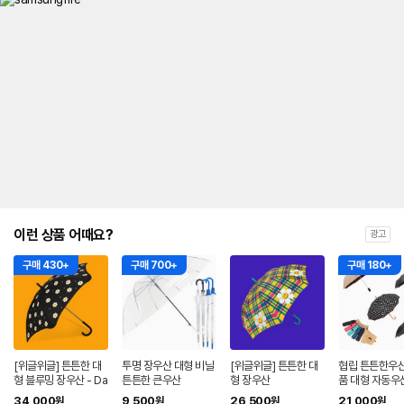
이런 상품 어때요?
광고
구매 430+
구매 700+
구매 180+
[위글위글] 튼튼한 대
투명 장우산 대형 비닐
[위글위글] 튼튼한 대
협립 튼튼한우산
형 블루밍 장우산 - Da
튼튼한 큰우산
형 장우산
품 대형 자동우
isy Garden
우양산 초경량 
34,000
9,500
26,500
21,000
원
원
원
원