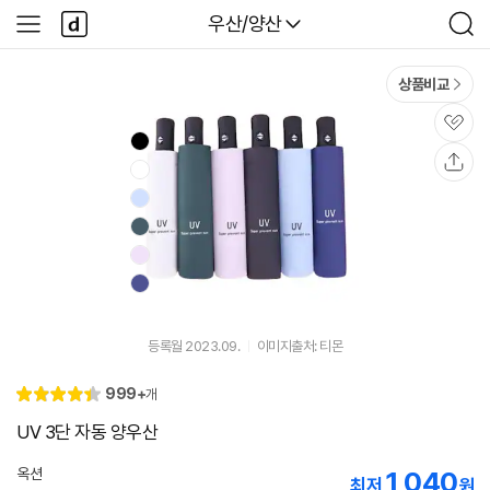
본문 바로가기
다
다나와
우산/양산
사
검
나
이
색
와
드
메
메
상품비교
인
뉴
관
심
공
유
등록월 2023.09.
이미지출처: 티몬
리
999+
개
별
4.
뷰
점
4
UV 3단 자동 양우산
옥션
1,040
최저
원