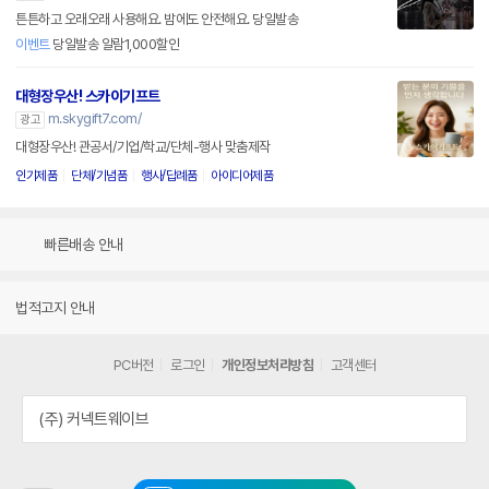
튼튼하고 오래오래 사용해요. 밤에도 안전해요. 당일발송
이벤트
당일발송 알람1,000할인
대형장우산! 스카이기프트
m.skygift7.com/
광고
대형장우산! 관공서/기업/학교/단체-행사 맞춤제작
인기제품
단체/기념품
행사/답례품
아이디어제품
빠른배송 안내
법적고지 안내
PC버전
로그인
개인정보처리방침
고객센터
(주) 커넥트웨이브