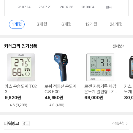
1개월
3개월
6개월
12개월
24개월
카테고리 인기상품
전체보기
카스 온습도계 T02
보쉬 적외선 온도계
르젠 자동기록 체감
카스
3
GIS 500
온도계 일반형 LZ-
도계 
TMS-01
9,620
원
45,650
원
69,000
원
30,
4.6
(3,238)
4.8
(480)
파워링크
가입신청
광고