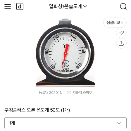
본문 바로가기
다
다나와
열화상/온습도계
사
검
나
이
색
와
드
메
메
상품비교
인
뉴
관
심
공
유
등록월 2020.11.
이미지출처: G마켓
쿠킹플러스 오븐 온도계 50도 (1개)
1개
옵
션