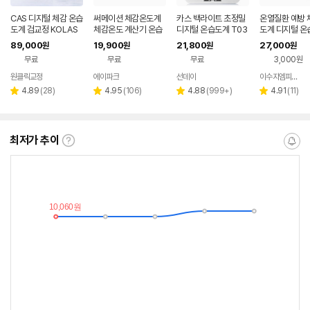
CAS 디지털 체감 온습
써메이션 체감온도계
카스 백라이트 초정밀
온열질환 예방 
도계 검교정 KOLAS
체감온도 계산기 온습
디지털 온습도계 T03
도계 디지털 온습
교정성적서 교정필증
도계 측정기 SM-1
5 온도계 습도계 벽걸
SU-HI100
89,000
19,900
21,800
27,000
원
원
원
원
포함 HACCP
이 자석 스탠드 신생아
무료
무료
무료
3,000원
원클릭교정
에이파크
선데이
이수지엠피솔루션
리
리
리
리
4.89
(
28
)
4.95
(
106
)
4.88
(
999+
)
4.91
(
11
)
별
별
별
별
뷰
뷰
뷰
뷰
점
점
점
점
수
수
수
수
최저가 추이
최
알
저
림
가
받
추
는
이
중
란?