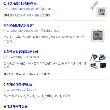
실내 온 습도계 비닐하우스
smartstore.naver.com/global4u
광고
실내 실외 온습도계 정확도 높음 간편이용
체감온습도계 AD-56T
smartstore.naver.com/72labservice
광고
온도, 습도, 체감온도 빠른 측정 환경관리, 폭염 대비 작업환경 온습도 관
리 장비
정확한 측정 (주)엠지코리아
www.mg-korea.co.kr
광고
풍속계,압력계,온습도계,노점계,적외선온도,로거,방폭 가스측정기,계측기
전문
회사소개
제품소개
카다로그
견적문의
전자저울 대길사이언스
www.daegil2.com/
광고
전자저울, 온습도계, 온도계, 초시계, 현미경, 당도계, 비중계
윤테크 계측기 전문