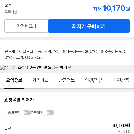
선
옥션
10,170
최저
원
택
무료배송
최저가 구매하기
가격비교
1
온도계
/
아날로그
/
측정단위
:
℃
/
최대측정온도
:
300℃
/
최소측정온도
:
5
0℃
/
크기: 60 x 70mm
메뉴 네비게이션
요약정보
가격비교
상품정보
의견/리뷰
연관상품
쇼핑몰별 최저가
배송비포함
카드할인
10,170
원
옥션
무료배송