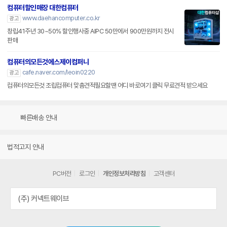
컴퓨터할인매장 대한컴퓨터
www.daehancomputer.co.kr
광고
창립41주년 30~50% 할인행사중 AIPC 50만에서 900만원까지 전시
판매
컴퓨터의모든것에스제이컴퍼니
cafe.naver.com/leoin0220
광고
컴퓨터의모든것 조립컴퓨터 맞춤견적필요할땐 어디 바로여기 클릭 무료견적 받으세요
빠른배송 안내
법적고지 안내
PC버전
로그인
개인정보처리방침
고객센터
(주) 커넥트웨이브