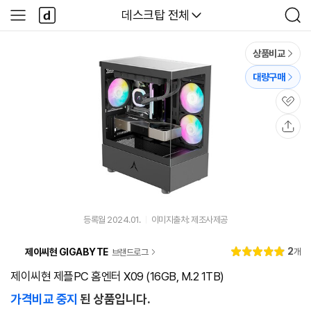
본문 바로가기
다
다나와
데스크탑 전체
사
검
나
이
색
와
드
메
메
상품비교
인
뉴
대량구매
관
심
공
유
등록월 2024.01.
이미지출처: 제조사제공
리
2
제이씨현 GIGABYTE
개
브랜드로그
별
5.
뷰
점
0
제이씨현 제플PC 홈엔터 X09 (16GB, M.2 1TB)
가격비교 중지
된 상품입니다.