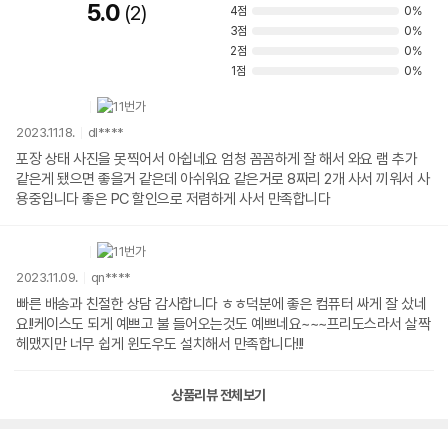
5.0
2
4점
0%
3점
0%
2점
0%
1점
0%
2023.11.18.
dl****
포장 상태 사진을 못찍어서 아쉽네요 엄청 꼼꼼하게 잘 해서 와요 램 추가
같은게 됐으면 좋을거 같은데 아쉬워요 같은거로 8짜리 2개 사서 끼워서 사
용중입니다 좋은 PC 할인으로 저렴하게 사서 만족합니다
2023.11.09.
qn****
빠른 배송과 친절한 상담 감사합니다 ㅎㅎ덕분에 좋은 컴퓨터 싸게 잘 샀네
요!!케이스도 되게 예쁘고 불 들어오는것도 예쁘네요~~~프리도스라서 살짝
헤맸지만 너무 쉽게 윈도우도 설치해서 만족합니다!!!
상품리뷰 전체보기