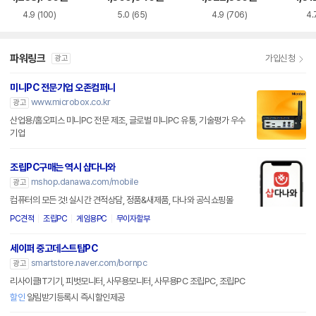
X5060Ti
060
4.9
(100)
5.0
(65)
4.9
(706)
4.
파워링크
가입신청
광고
미니PC 전문기업 오존컴퍼니
www.microbox.co.kr
광고
산업용/홈오피스 미니PC 전문 제조, 글로벌 미니PC 유통, 기술평가 우수
기업
조립PC구매는 역시 샵다나와
mshop.danawa.com/mobile
광고
컴퓨터의 모든 것! 실시간 견적상담, 정품&새제품, 다나와 공식쇼핑몰
PC견적
조립PC
게임용PC
무이자할부
세이퍼 중고데스트탑PC
smartstore.naver.com/bornpc
광고
리사이클IT기기, 피벗모니터, 사무용모니터, 사무용PC 조립PC, 조립PC
할인
알림받기등록시 즉시할인제공