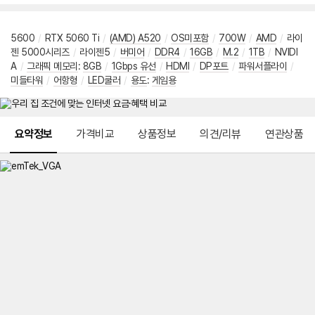
5600
/
RTX 5060 Ti
/
(AMD) A520
/
OS미포함
/
700W
/
AMD
/
라이
젠 5000시리즈
/
라이젠5
/
버미어
/
DDR4
/
16GB
/
M.2
/
1TB
/
NVIDI
A
/
그래픽 메모리
:
8GB
/
1Gbps 유선
/
HDMI
/
DP포트
/
파워서플라이
/
미들타워
/
어항형
/
LED쿨러
/
용도
:
게임용
메뉴 네비게이션
요약정보
가격비교
상품정보
의견/리뷰
연관상품