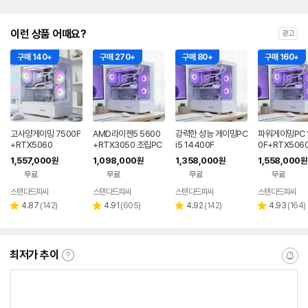
이런 상품 어때요?
광고
구매 140+
구매 270+
구매 80+
구매 160+
고사양게이밍 7500F
AMD라이젠5 5600
강력한 성능 게이밍PC
파워게이밍PC 
+RTX5060
+RTX3050 조립PC
i5 14400F
0F+RTX5060
1,557,000
1,098,000
1,358,000
1,558,000
원
원
원
원
무료
무료
무료
무료
스탠다드피씨
스탠다드피씨
스탠다드피씨
스탠다드피씨
네이버
네이버
네이버
페이
페이
페이
리
리
리
리
4.87
(
142
)
4.91
(
605
)
4.92
(
142
)
4.93
(
164
)
별
별
별
별
뷰
뷰
뷰
뷰
점
점
점
점
수
수
수
수
최저가 추이
최
알
저
림
가
받
추
는