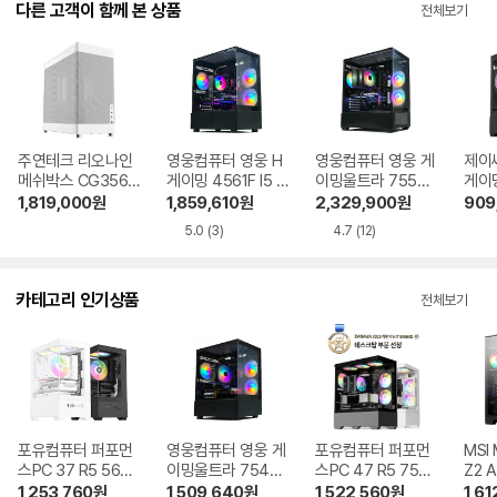
다른 고객이 함께 본 상품
전체보기
주연테크 리오나인
영웅컴퓨터 영웅 H
영웅컴퓨터 영웅 게
제이
메쉬박스 CG3565
게이밍 4561F I5 1
이밍울트라 7557
게이
6T 화이트 16GB,
4400F RTX5060
R5 7500F RTX50
G04 
1,819,000
원
1,859,610
원
2,329,900
원
909
M.2 512GB
Ti 32GB, M.2 1TB
70 32GB, M.2 1T
00G
5.0
(3)
4.7
(12)
B
카테고리 인기상품
전체보기
포유컴퓨터 퍼포먼
영웅컴퓨터 영웅 게
포유컴퓨터 퍼포먼
MSI
스PC 37 R5 5600
이밍울트라 7546
스PC 47 R5 7500
Z2 
RTX5060
GT R5 7500F RT
F RTX5060Ti
R5-
1,253,760
원
1,509,640
원
1,522,560
원
1,61