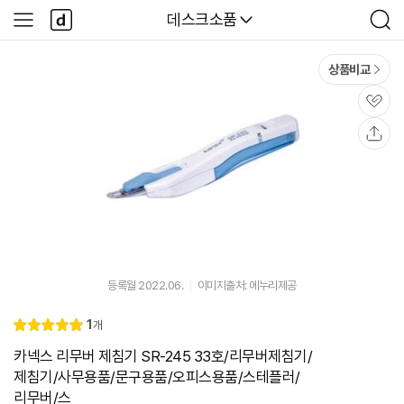
본문 바로가기
다
다나와
데스크소품
사
검
나
이
색
와
드
메
메
상품비교
인
뉴
관
심
공
유
등록월 2022.06.
이미지출처: 에누리제공
리
1
개
별
5.
뷰
점
0
카넥스 리무버 제침기 SR-245 33호/리무버제침기/
제침기/사무용품/문구용품/오피스용품/스테플러/
리무버/스