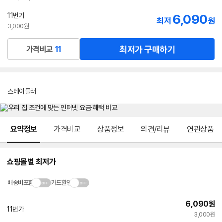
11번가
6,090
최저
원
3,000원
최저가 구매하기
가격비교
11
스테이플러
메뉴 네비게이션
요약정보
가격비교
상품정보
의견/리뷰
연관상품
쇼핑몰별 최저가
배송비포함
카드할인
6,090
원
11번가
3,000원