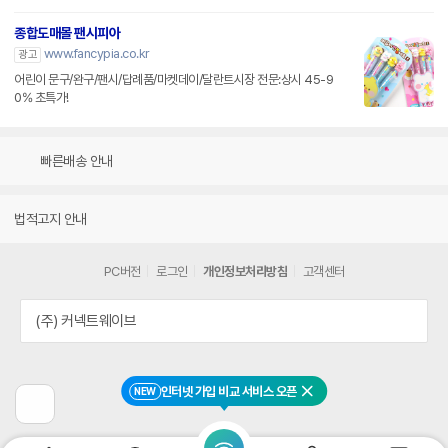
종합도매몰 팬시피아
www.fancypia.co.kr
광고
어린이 문구/완구/팬시/답례품/마켓데이/달란트시장 전문:상시 45-9
0% 초특가!
빠른배송 안내
법적고지 안내
PC버전
로그인
개인정보처리방침
고객센터
(주) 커넥트웨이브
인터넷 가입 비교 서비스 오픈
NEW
닫기
이
전
페