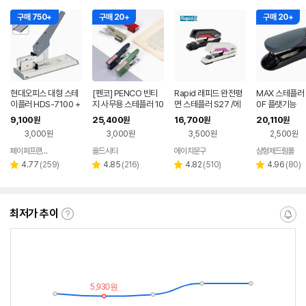
구매 750+
구매 20+
구매 20+
현대오피스 대형 스테
[펜코] PENCO 빈티
Rapid 래피드 완전평
MAX 스테플러 
이플러 HDS-7100 +
지 사무용 스테플러 10
면 스테플러 S27 /에
0F 플랫기능
제본용 심 1000PCS
호침
이치문구
9,100
25,400
16,700
20,110
원
원
원
원
3,000원
3,000원
3,500원
2,500원
페이퍼프랜드 현대오피스
올드시티
에이치문구
삼형제드림몰
네이버
네이버
페이
페이
리
리
리
리
4.77
(
259
)
4.85
(
216
)
4.82
(
510
)
4.96
(
80
)
별
별
별
별
뷰
뷰
뷰
뷰
점
점
점
점
수
수
수
수
최저가 추이
최
알
저
림
가
받
추
는
이
중
란?