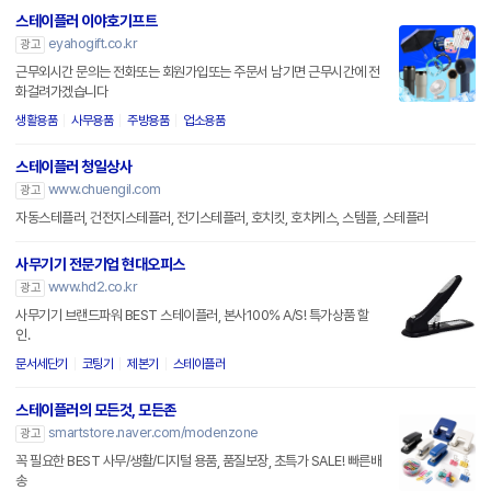
스테이플러 이야호기프트
eyahogift.co.kr
광고
근무외시간 문의는 전화또는 회원가입또는 주문서 남기면 근무시간에 전
화걸려가겠습니다
생활용품
사무용품
주방용품
업소용품
스테이플러 청일상사
www.chuengil.com
광고
자동스테플러, 건전지스테플러, 전기스테플러, 호치킷, 호치케스, 스템플, 스테플러
사무기기 전문기업 현대오피스
www.hd2.co.kr
광고
사무기기 브랜드파워 BEST 스테이플러, 본사100% A/S! 특가상품 할
인.
문서세단기
코팅기
제본기
스테이플러
스테이플러의 모든것, 모든존
smartstore.naver.com/modenzone
광고
꼭 필요한 BEST 사무/생활/디지털 용품, 품질보장, 초특가 SALE! 빠른배
송