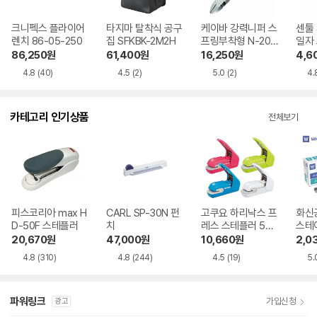
크니펙스 플라이어
타지마 탈착식 공구
케이바 강력니퍼 스
센툴
렌치 86-05-250
집 SFKBK-2M2H
프링부착형 N-206
일자 
S
-100
86,250
원
61,400
원
16,250
원
4,6
mm)
4.8
(40)
4.5
(2)
5.0
(2)
4.
카테고리 인기상품
전체보기
피스코리아 max H
CARL SP-30N 펀
고쿠요 하리낙스 프
화신
D-50F 스테플러
치
레스 스테플러 5매
스테이
용
500
20,670
원
47,000
원
10,660
원
2,0
4.8
(310)
4.8
(244)
4.5
(19)
5.
파워링크
가입신청
광고