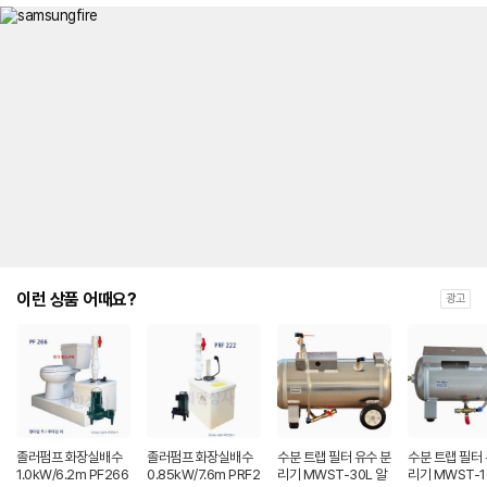
이런 상품 어때요?
광고
졸러펌프 화장실배수
졸러펌프 화장실배수
수분 트랩 필터 유수 분
수분 트랩 필터 
1.0kW/6.2m PF266
0.85kW/7.6m PRF2
리기 MWST-30L 알
리기 MWST-1