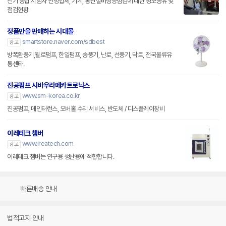
전기 종합 시험자 인정업체, 기계, 통신설비성능점검에 대한 정보공유 및
점검현황
정품만을 판매하는 시대몰
smartstore.naver.com/sdbest
광고
방폭환풍기,윌로펌프, 한일펌프, 송풍기, 난로, 선풍기, 닥트, 전국물류유
통센타.
진공펌프 시바우라메카트로닉스
www.sm-korea.co.kr
광고
진공펌프, 메인터런스, 오버홀 수리 서비스, 반도체 / 디스플레이장비
이레테크 챔버
www.ireatech.com
광고
이레테크 챔버는 연구용 생산용에 적합합니다.
빠른배송 안내
법적고지 안내