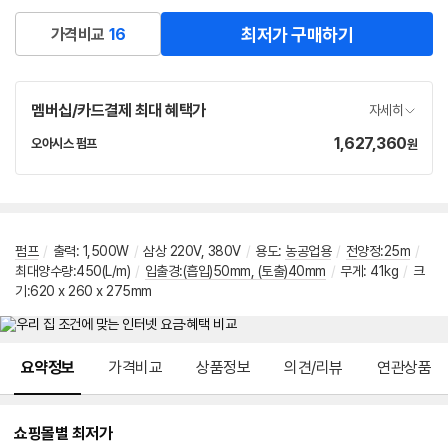
버
페
최저가 구매하기
가격비교
16
이
멤버십/카드결제 최대 혜택가
자세히
1,627,360
가
오아시스 펌프
원
네
격
이
버
페
이
펌프
/
출력: 1,500W
/
삼상 220V, 380V
/
용도:
농공업용
/
전양정:25m
/
최대양수량:450(L/m)
/
입출경:(흡입)50mm, (토출)40mm
/
무게: 41kg
/
크
기:620 x 260 x 275mm
메뉴 네비게이션
요약정보
가격비교
상품정보
의견/리뷰
연관상품
쇼핑몰별 최저가