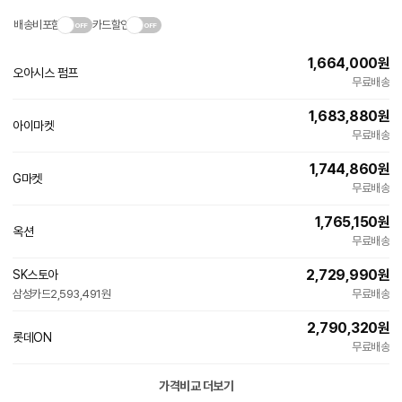
배송비포함
카드할인
1,664,000
원
오아시스 펌프
네
무료배송
이
버
1,683,880
원
페
아이마켓
이
무료배송
1,744,860
원
G마켓
무료배송
1,765,150
원
옥션
무료배송
2,729,990
원
SK스토아
삼성카드
2,593,491원
무료배송
2,790,320
원
롯데ON
무료배송
가격비교 더보기