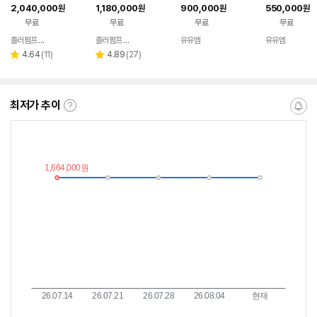
파워후라쉬 오수패키
22 프로플러시 오수패
루미늄 탱크 30리터
루미늄 탱크 10
2,040,000
1,180,000
900,000
550,000
원
원
원
원
지 희만상사 졸라펌프
키지 희만상사 졸라펌
국산
산
무료
무료
무료
무료
프
졸러펌프 졸라펌프
졸러펌프 졸라펌프
유유엠
유유엠
네이버
네이버
네이버
네이버
페이
페이
페이
페이
리
리
4.64
(
11
)
4.89
(
27
)
별
별
뷰
뷰
점
점
수
수
최저가 추이
최
알
저
림
가
받
추
는
이
중
란?