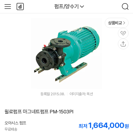
본문 바로가기
다
다나와
펌프/양수기
사
검
나
이
색
와
드
메
메
상품비교
인
뉴
관
심
공
유
등록월 2015.08.
이미지출처: 옥션
윌로펌프 마그네트펌프 PM-1503PI
오아시스 펌프
1,664,000
네
최저
원
이
무료배송