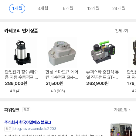
1개월
3개월
6개월
12개월
24개월
카테고리 인기상품
전체보기
한일전기 청수/해수
한성 스마트큐 에어
슈퍼스타 충전식 듀
한일
용 자동 수중펌프 IP
컨 배수펌프 SM-6
얼 진공펌프 ST-2B
프 P
-835N-F
M
MC
286,000
원
31,500
원
263,900
원
176
4.8
(4)
4.8
(106)
4.
파워링크
가입신청
광고
주식회사 한국이엘에스 블로그
blog.naver.com/kels2203
광고