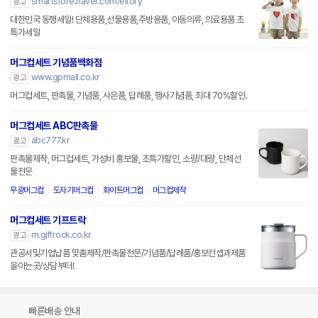
smartstore.naver.com/eltory
광고
대한민국 동행세일! 단체용품,선물용품,주방용품, 아동의류, 의료용품 초
특가세일
머그컵세트 기념품백화점
www.gpmall.co.kr
광고
머그컵세트, 판촉물, 기념품, 사은품, 답례품, 행사기념품, 최대 70%할인.
머그컵세트 ABC판촉물
abc777.kr
광고
판촉물제작, 머그컵세트, 가성비 홍보물, 초특가할인, 소량/대량, 단체선
물전문
무광머그컵
도자기머그컵
화이트머그컵
머그컵제작
머그컵세트 기프트락
m.giftrock.co.kr
광고
관공서및기업납품 맞춤제작/판촉물전문/기념품/답례품/홍보컨셉과제품
을아는곳/상담부터!
빠른배송 안내