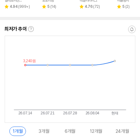
빌레로이앤보흐
토토리빙
데일리라이크
마을담아
네이버
페이
리
리
리
리
4.94
(
999+
)
5
(
14
)
4.76
(
72
)
5
(
2
)
별
별
별
별
뷰
뷰
뷰
뷰
점
점
점
점
수
수
수
수
최저가 추이
최
알
저
림
가
받
추
는
이
중
란?
1개월
3개월
6개월
12개월
24개월