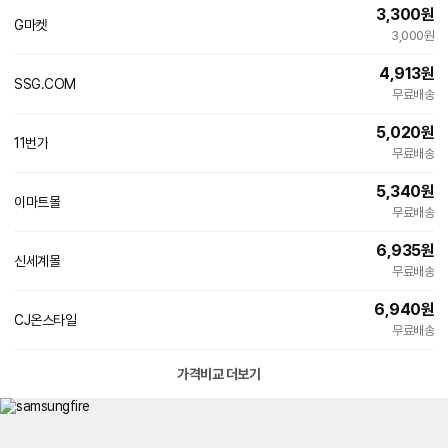
3,300
원
G마켓
3,000원
4,913
원
SSG.COM
빠른배송
무료배송
5,020
원
11번가
빠른배송
무료배송
5,340
원
이마트몰
빠른배송
무료배송
6,935
원
신세계몰
무료배송
6,940
원
CJ온스타일
무료배송
가격비교 더보기