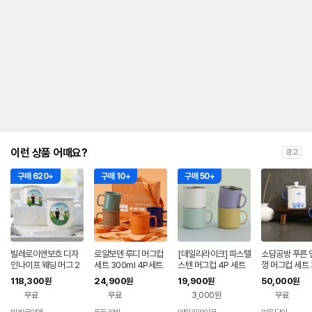
이런 상품 어때요?
광고
구매 620+
구매 10+
구매 50+
빌레로이앤보흐 디자
로얄보덴 루디 머그컵
[데일리라이크] 파스텔
소담공방 푸른 
인나이프 웨딩 머그 2
세트 300ml 4P세트
스텐 머그컵 4P 세트
껑 머그컵 세트 
P 선물세트
(오렌지+블루+그린
자기 핸드메이드
118,300
24,900
19,900
50,000
원
원
원
원
+카멜)
무료
무료
3,000원
무료