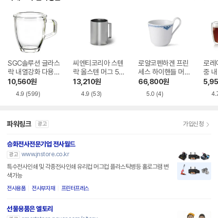
SGC솔루션 글라스
씨엔티코리아 스텐
로얄코펜하겐 프린
로레
락 내열강화 다용도
락 올스텐 머그 50
세스 하이핸들 머그
중 내
머그 350ml
0ml
330ml
10,560
원
13,210
원
66,800
원
5,9
4.9
(599)
4.9
(53)
5.0
(4)
4.
파워링크
가입신청
광고
승화전사전문기업 전사월드
www.jnstore.co.kr
광고
특수전사인쇄 및 각종전사인쇄 유리컵 머그컵 플라스틱병등 홀로그램 변
색가능
전사용품
전사부자재
프린터프레스
선물용품은 엘토리