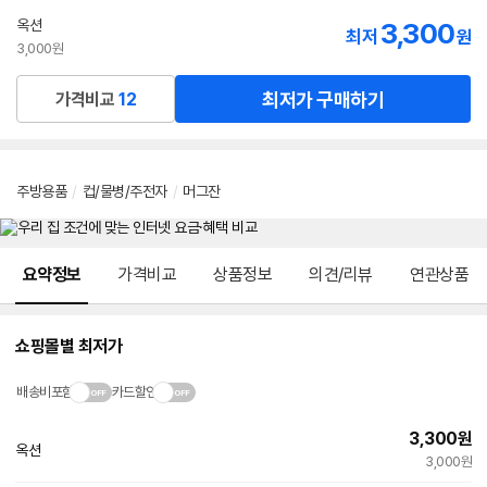
옥션
3,300
최저
원
3,000원
최저가 구매하기
가격비교
12
주방용품
/
컵/물병/주전자
/
머그잔
메뉴 네비게이션
요약정보
가격비교
상품정보
의견/리뷰
연관상품
쇼핑몰별 최저가
배송비포함
카드할인
3,300
원
옥션
3,000원