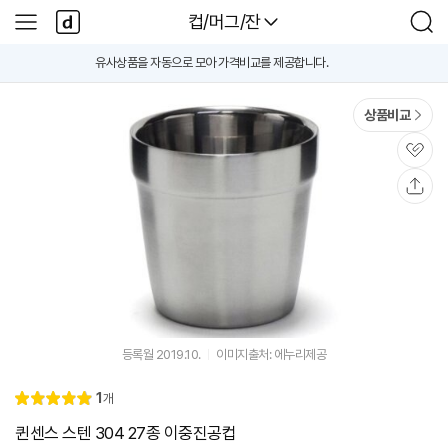
본문 바로가기
다
다나와
컵/머그/잔
사
검
나
이
색
와
드
유사상품을 자동으로 모아 가격비교를 제공합니다.
A
메
메
i
인
뉴
가
격
상품비교
비
교
B
관
e
심
t
공
a
유
등록월 2019.10.
이미지출처: 에누리제공
리
1
개
별
5.
뷰
점
0
퀸센스 스텐 304 27종 이중진공컵