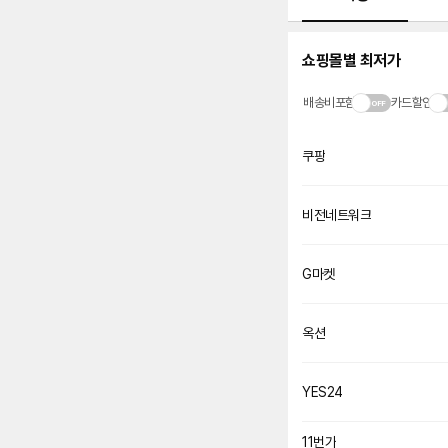
쇼핑몰별 최저가
배송비포함
카드할인
쿠팡
비전네트워크
네
이
버
페
G마켓
이
옥션
YES24
11번가