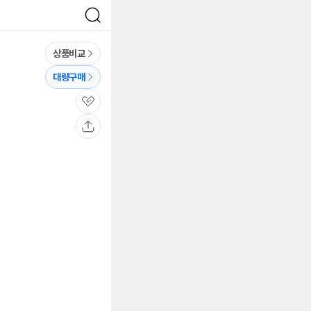
검
색
상품비교
대량구매
관
심
공
유