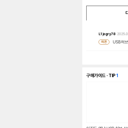
L1
jogry78
2025.0
USB허브
의견
개
구매가이드 · TIP
1
의
콘
텐
츠
가
있
습
니
다.