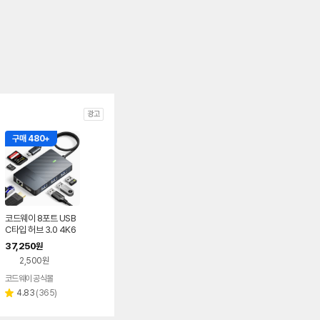
광고
구매 480+
코드웨이 8포트 USB
C타입 허브 3.0 4K6
0hz 멀티허브
37,250
원
2,500원
코드웨이 공식몰
리
4.83
(
365
)
별
뷰
점
수