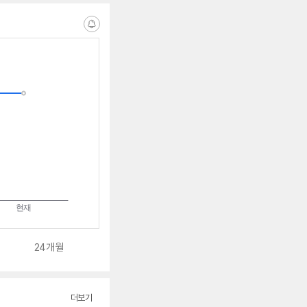
알
림
받
는
중
24개월
더보기