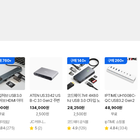
 760+
구매 140+
구매 260+
허브 USB3.0
ATEN US3342 US
코드웨이 7in1 4K60
IPTIME UH1008C-
브 HDMI 아이
B-C 3.1 Gen2 주변
hz USB 3.0 C타입 노
QC USB3.2 Gen2
노트북 DEX 썬더
기기 공유 스위치
트북 맥북 멀티허브
유전원 8포트 USB 허
900
134,000
28,250
48,900
원
원
원
원
브
무료
2,500원
2,500원
무료
리미엄샵
JC커뮤니케이션
코드웨이 공식몰
ipTIME 쇼핑몰
네이버
네이버
페이
페이
리
리
리
리
.84
(
275
)
5
(
2
)
4.9
(
129
)
4.84
(
334
)
별
별
별
뷰
뷰
뷰
뷰
점
점
점
수
수
수
수