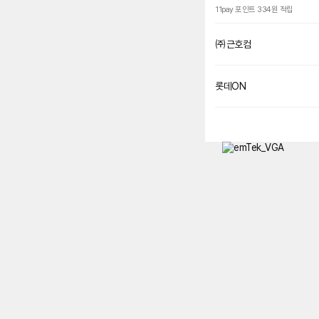
11pay 포인트 334원 적립
㈜근호컴
롯데ON