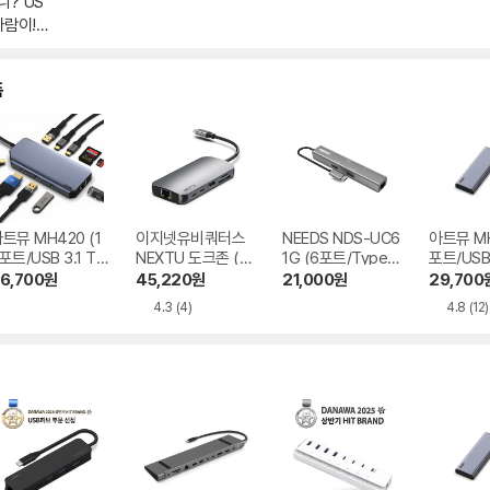
니? US
바람이!
품
트뮤 MH420 (1
이지넷유비쿼터스
NEEDS NDS-UC6
아트뮤 MH
포트/USB 3.1 Ty
NEXTU 도크존 (10
1G (6포트/Type
포트/USB 
e C)
포트/Type C)
C)
e C)
6,700
원
45,220
원
21,000
원
29,700
4.3
(4)
4.8
(12)