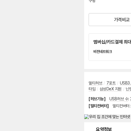
쿠팡
로켓배송
가격비교
멤버십/카드결제 최대
비전네트워크
네
이
버
페
이
멀티허브
/
7포트
/
USB3.
타입
/
삼성DeX 지원
/
닌
[허브기능]
USB허브 수
:
[멀티컨버터]
멀티컨버터
메뉴 네비게이션
요약정보