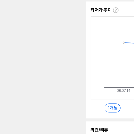
최저가 추이
최
저
가
추
이
란?
1개월
의견/리뷰