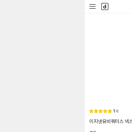
본문 바로가기
다
사
나
이
와
드
메
메
인
뉴
리
1
개
별
5.
뷰
점
0
이지넷유비쿼터스 넥스트 N