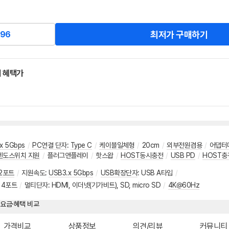
최저가 구매하기
96
 혜택가
x 5Gbps
/
PC연결 단자
:
Type C
/
케이블일체형
/
20cm
/
외부전원겸용
/
어댑터
텐도스위치 지원
/
플러그앤플레이
/
핫스왑
/
HOST동시충전
/
USB PD
/
HOST충
2포트
/
지원속도
:
USB3.x 5Gbps
/
USB확장단자
:
USB A타입
/
:
4포트
/
멀티단자
:
HDMI
,
이더넷(기가비트)
,
SD
,
micro SD
/
4K@60Hz
가격비교
상품정보
의견/리뷰
커뮤니티