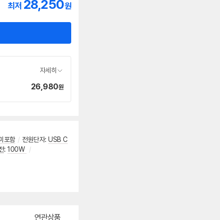
28,250
최저
원
자세히
26,980
가
원
격
미포함
/
전원단자
:
USB C
전
:
100W
/
연관상품