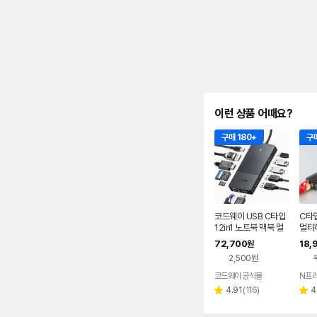
이런 상품 어때요?
구매 180+
구매
코드웨이 USB C타입
C타입
12in1 노트북 맥북 멀
멀티허
티허브
패드 
72,700
18,
원
볼트
2,500원
코드웨이 공식몰
N프
리
4.91
(
116
)
4
별
별
뷰
점
점
수