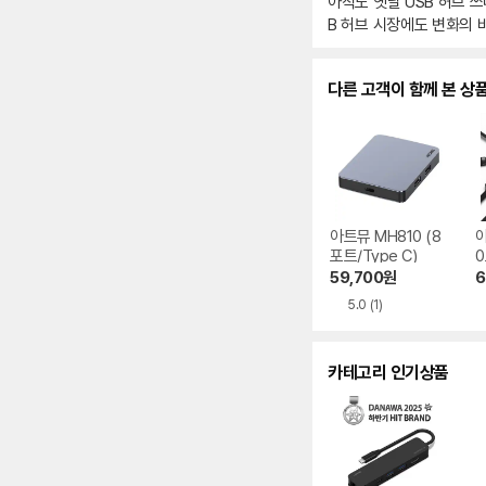
아직도 옛날 USB 허브 쓰
B 허브 시장에도 변화의 
[차트뉴스]
다른 고객이 함께 본 상
아트뮤 MH810 (8
아
포트/Type C)
0
p
59,700
원
6
5.0
(1)
카테고리 인기상품