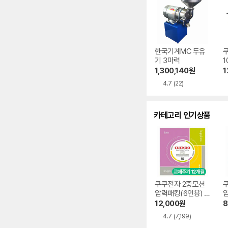
한국기계MC 두유
쿠
기 3마력
1
1,300,140
원
1
4.7
(22)
카테고리 인기상품
쿠쿠전자 2중모션
압력패킹(6인용) C
압
CP-DH06
C
12,000
원
8
4.7
(7,199)