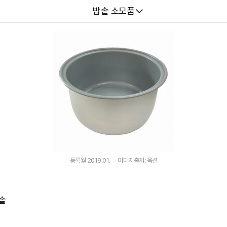
다나와
밥솥 소모품
등록월 2019.01.
이미지출처: 옥션
내솥