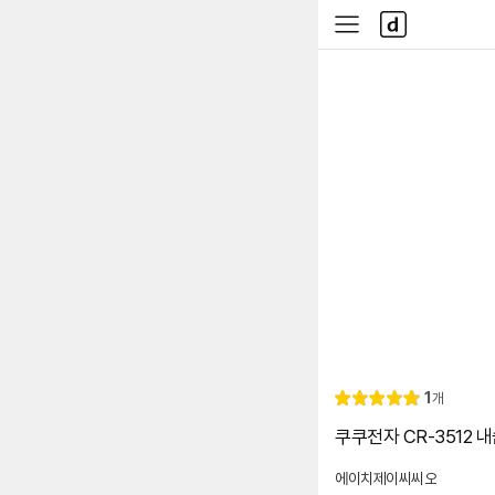
본문 바로가기
다
사
나
이
와
드
메
메
인
뉴
리
1
개
별
5.
뷰
점
0
쿠쿠전자 CR-3512 
에이치제이씨씨오
네