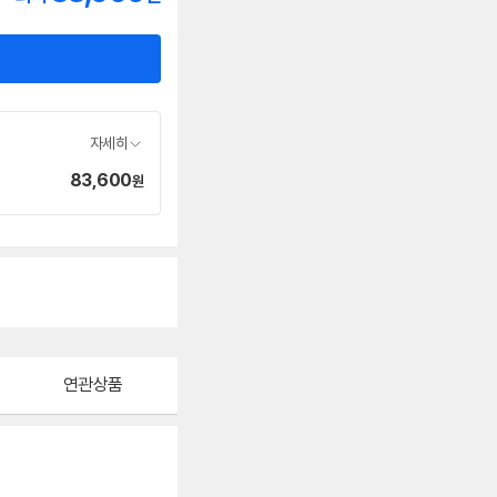
자세히
83,600
가
원
격
연관상품