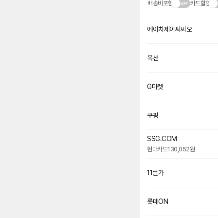
배송비포함
카드할인
에이치제이씨씨오
네
이
버
페
옥션
이
G마켓
쿠팡
SSG.COM
현대카드
130,052원
11번가
롯데ON