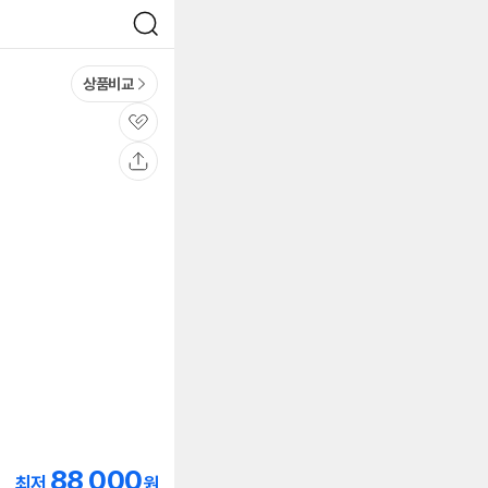
검
색
상품비교
관
심
공
유
88,000
최저
원