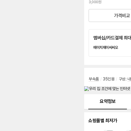
이
3,000원
버
페
가격비교
이
멤버십/카드결제 최대
에이치제이씨씨오
네
이
버
페
이
부속품
/
35인용
/
구성:
내
메뉴 네비게이션
요약정보
쇼핑몰별 최저가