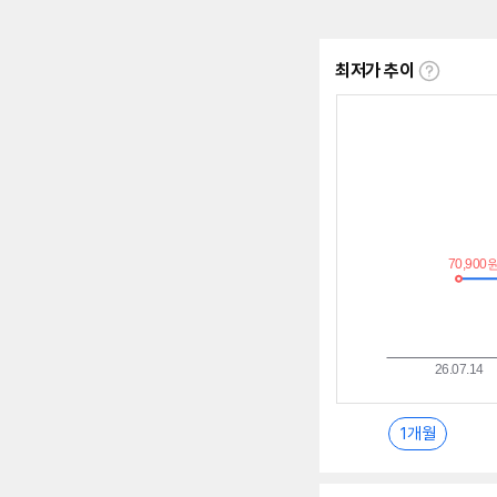
최저가 추이
최
저
가
추
이
란?
1개월