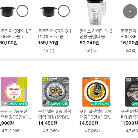
쿠전자 CRP-HLF
쿠쿠전자 CRP-GH
알레소 하이믹스-3
쿠쿠전자 
065SE 내솥 + 패
R1010FD 내솥 + 패
전용 블렌더 볼
B067S
킹
킹
+ 커버패킹
30,100
원
159,170
원
83,340
원
16,100
손잡이
4.8
(4)
4.9
(10)
5.0
(2)
쿠쿠전자 2중모션
쿠첸 열판 3중 파워
쿠첸 열판압력 압력
쿠첸 6인용
력패킹(10인용)
압력 패킹(6인용) C
패킹(10인용) CPJ-
파워압착패
CP-DH10
PJ-P060SPA
P102
H060SD
,900
원
14,450
원
14,500
원
11,500
원
4.7
(9,066)
4.6
(359)
4.7
(284)
4.7
(53