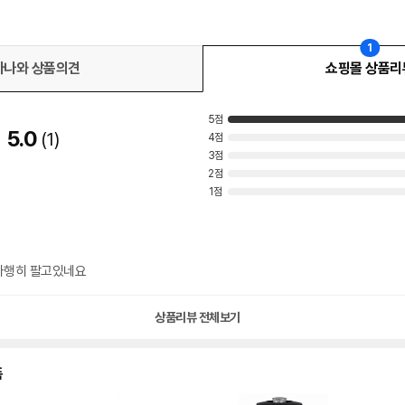
1
다나와 상품의견
쇼핑몰 상품리
5점
5.0
1
4점
3점
2점
1점
다행히 팔고있네요
상품리뷰 전체보기
품