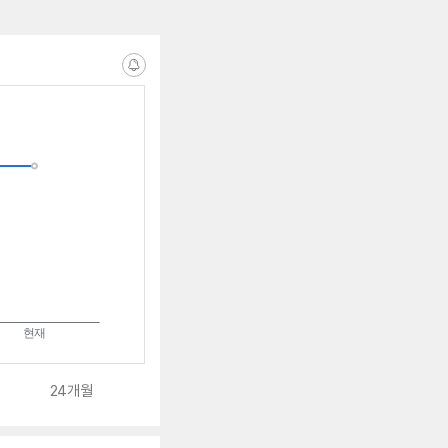
알
림
받
는
중
24개월