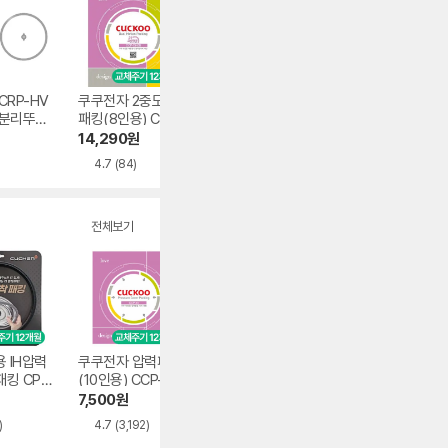
CRP-HV
쿠쿠전자 2중모션
리치 RPC 에어로탑
쿠쿠전자 CRP-G
E 분리뚜껑
패킹(8인용) CCP-
식물성 휘핑크림 1L
XB1010FD 내솥 
 + 고무
DH08
12개
패킹
원
14,290
원
58,320
원
144,450
원
4.7
(84)
4.9
(16)
4.8
(17)
전체보기
 IH압력
쿠쿠전자 압력패킹
쿠첸 IH 압력 파워
쿠쿠전자 10인용 
킹 CPJ-
(10인용) CCP-10
압착 분리형 패킹
이아몬드코팅내솥
A
+핸들 SET(6인용)
CRI-P1010D
7,500
원
13,990
원
75,000
원
CPJ-H060SDAH
)
4.7
(3,192)
4.7
(23)
4.7
(476)