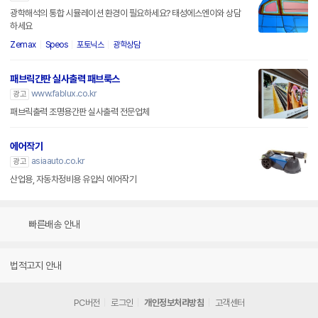
광학해석의 통합 시뮬레이션 환경이 필요하세요? 태성에스엔이와 상담
하세요
Zemax
Speos
포토닉스
광학상담
패브릭간판 실사출력 패브룩스
www.fablux.co.kr
광고
패브릭출력 조명용간판 실사출력 전문업체
에어작기
asiaauto.co.kr
광고
산업용, 자동차정비용 유압식 에어작기
빠른배송 안내
법적고지 안내
PC버전
로그인
개인정보처리방침
고객센터