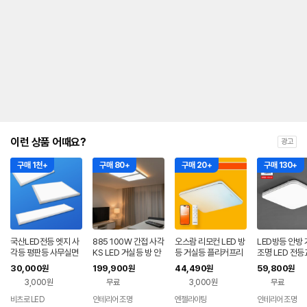
이런 상품 어때요?
광고
구매 1천+
구매 80+
구매 20+
구매 130+
국산LED전등 엣지 사
885 100W 간접 사각
오스람 리모컨 LED 방
LED방등 안방
각등 평판등 사무실면
KS LED 거실등 방 안
등 거실등 플리커프리
조명 LED 전등
조명
방 LED 조명 전등교체
밝기 색변환 와이파이
장등 천정등 고
30,000
199,900
44,490
59,800
원
원
원
원
천장등 천정등
조명 55W, 사각 52c
산 사각 방등 5
3,000원
무료
3,000원
무료
m x 52cm
비츠로 LED
인테리어 조명
엔젤라이팅
인테리어 조명
네이버
네이버