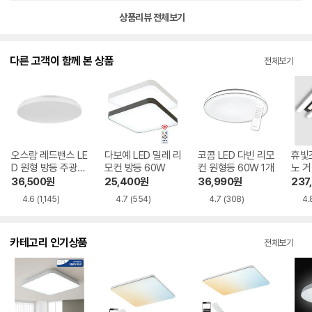
상품리뷰 전체보기
다른 고객이 함께 본 상품
전체보기
오스람 레드밴스 LE
다보예 LED 밀레 리
코콤 LED 다빈 리모
휴빛조
D 원형 방등 주광색
모컨 방등 60W
컨 원형등 60W 1개
노 거
50W
36,500
원
25,400
원
36,990
원
237
4.6
(1,145)
4.7
(554)
4.7
(308)
4.
카테고리 인기상품
전체보기