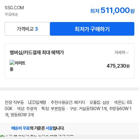
SSG.COM
511,000
최저
원
무료배송
최저가 구매하기
가격비교
3
멤버십/카드결제 최대 혜택가
자세히
475,230
가
원
격
천장·직부등
/
LED일체형
/
추천사용공간
:
패키지
/
모듈칩
:
삼성
/
색온도
:
65
00K
/
색상
:
주광색
/
특징
:
부분점등
/
구성: 거실등180W 1개, 주방등60W 1
개, 방등60W 3개
배송비 무료
의 기준은
서울
입니다.