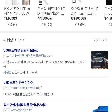
케이시조명 LED 뉴
오스람 레드밴스 LE
오스람 레드밴스 LE
오스람
시스템 방등 60W
D 스마트 리모컨 와
D 스마트 리모컨 와
등 6
이파이 정사각 방등
이파이 직사각 방등
11,160
원
41,800
원
61,900
원
14,
55W
70W
4.5
(4)
4.6
(55)
4.7
(54)
4.
파워링크
가입신청
광고
30년 노하우 간판의 모든것
빛나는간판-와이지애드플러스.com
광고
기획 디자인 제작 정교한 시공까지 모든 과정을 one-stop 서비스를 제
공
사은품
간판시공시 배너 무료
LED스크린 하루미디어
harumedia.imweb.me/
광고
LED스크린렌탈 전문업체 하루미디어입니다.
광기구설계최적화툴을만나보세요
www.tsne.co.kr
광고