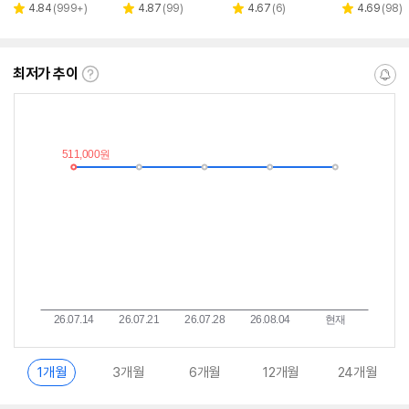
페이
페이
리
리
리
리
4.84
(
999+
)
4.87
(
99
)
4.67
(
6
)
4.69
(
98
)
별
별
별
별
뷰
뷰
뷰
뷰
점
점
점
점
수
수
수
수
최저가 추이
최
알
저
림
가
받
추
는
이
중
란?
1개월
3개월
6개월
12개월
24개월