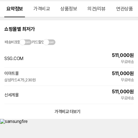
메뉴 네비게이션
요약정보
가격비교
상품정보
의견/리뷰
연관상품
쇼핑몰별 최저가
배송비포함
카드할인
511,000
원
SSG.COM
무료배송
511,000
원
이마트몰
삼성카드
475,230원
무료배송
511,000
원
신세계몰
무료배송
가격비교 더보기