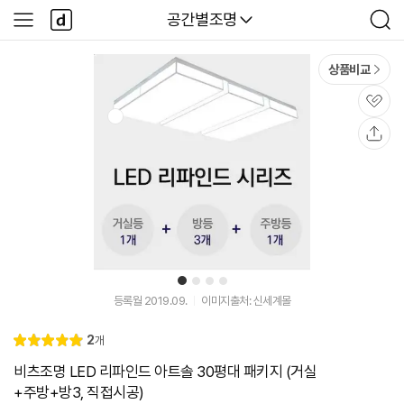
본문 바로가기
다
다나와
공간별조명
사
검
나
이
색
와
드
메
메
상품비교
인
뉴
관
심
공
유
1
2
3
4
등록월 2019.09.
이미지출처: 신세계몰
리
2
개
별
5.
뷰
점
0
비츠조명 LED 리파인드 아트솔 30평대 패키지 (거실
+주방+방3, 직접시공)