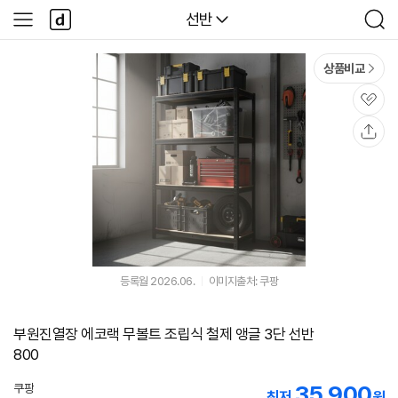
본문 바로가기
다
다나와
선반
사
검
나
이
색
와
드
메
메
상품비교
인
뉴
관
심
공
유
등록월 2026.06.
이미지출처: 쿠팡
부원진열장 에코랙 무볼트 조립식 철제 앵글 3단 선반
800
35,900
쿠팡
최저
원