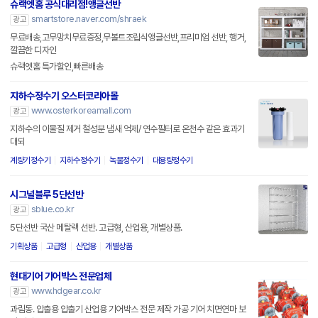
슈랙엣홈 공식대리점!앵글선반
smartstore.naver.com/shraek
광고
무료배송,고무망치무료증정,무볼트조립식앵글선반,프리미엄 선반, 행거,
깔끔한 디자인
슈랙엣홈 특가할인,빠른배송
지하수정수기 오스터코리아몰
www.osterkoreamall.com
광고
지하수의 이물질 제거 철성분 냄새 억제/ 연수필터로 온천수 같은 효과기
대되
계량기정수기
지하수정수기
녹물정수기
대용량정수기
시그널블루 5단선반
sblue.co.kr
광고
5단선반 국산 메탈랙 선반. 고급형, 산업용, 개별상품.
기획상품
고급형
산업용
개별상품
현대기어 기어박스 전문업체
www.hdgear.co.kr
광고
과림동. 압출용 압출기 산업용 기어박스 전문 제작 가공 기어 치면연마 보