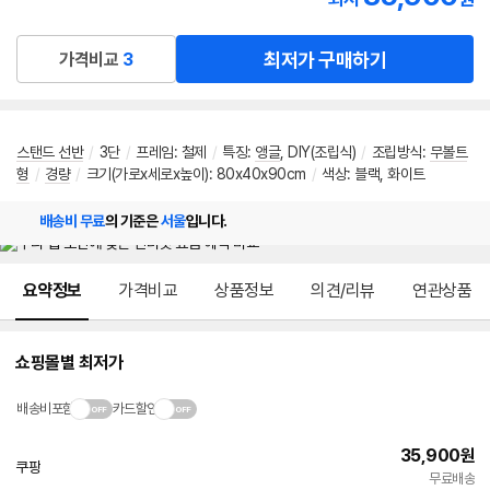
로켓배송
최저가 구매하기
가격비교
3
스탠드 선반
/
3단
/
프레임
:
철제
/
특징
:
앵글
,
DIY(조립식)
/
조립방식
:
무볼트
형
/
경량
/
크기(가로x세로x높이): 80x40x90cm
/
색상: 블랙, 화이트
배송비 무료
의 기준은
서울
입니다.
메뉴 네비게이션
요약정보
가격비교
상품정보
의견/리뷰
연관상품
쇼핑몰별 최저가
배송비포함
카드할인
35,900
원
쿠팡
빠른배송
무료배송