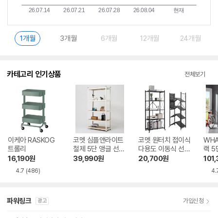
1개월
3개월
6개월
12개월
24개월
카테고리 인기상품
전체보기
이케아 RASKOG
코멧 심플앤라이트
코멧 원터치 접이식
WHA
트롤리
철제 5단 앵글 선반
다용도 이동식 선반
랙 5
900
710
16,190
원
39,990
원
20,700
원
101
4.7
(486)
4.
파워링크
가입신청
광고