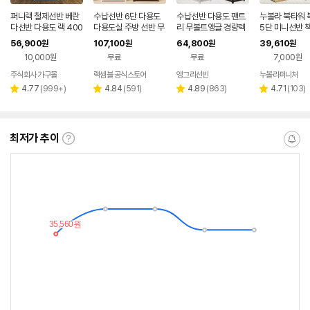
퍼니랙 철제선반 베란
수납선반 6단 다용도
수납선반 다용도 팬트
누볼라 북타워 
다선반 다용도 랙 400
다용도실 주방 선반 무
리 무볼트앵글 경량렉
5단 미니선반 
x400x500 5단
볼트 팬트리 랙 슈랙 슈
조립 모듈 랙 홈던트하
어 조립식 DIY
56,900
107,100
64,800
39,610
원
원
원
원
랙엣홈 800300120
우스 400300600 5
그
10,000원
무료
무료
7,000원
0
단
주식회사 가구몰
랙셈블 공식스토어
앵그리선반
누볼라퍼니처
리
리
리
리
4.77
(
999+
)
4.84
(
591
)
4.89
(
863
)
4.71
(
103
)
별
별
별
별
뷰
뷰
뷰
뷰
점
점
점
점
수
수
수
수
최저가 추이
최
알
저
림
가
받
추
는
이
중
란?