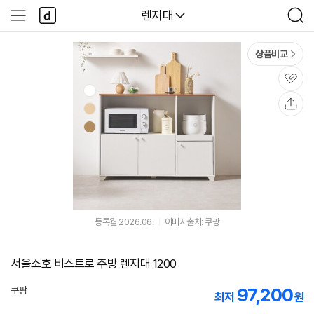
본문 바로가기
다
다나와
렌지대
사
검
나
이
색
와
드
메
메
상품비교
인
뉴
관
심
공
유
등록월 2026.06.
이미지출처: 쿠팡
서울소호 비스트로 주방 렌지대 1200
97,200
쿠팡
최저
원
로켓배송