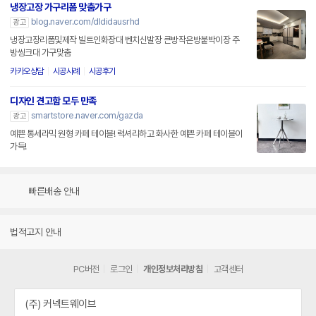
냉장고장 가구리폼 맞춤가구
blog.naver.com/dldidausrhd
광고
냉장고장리폼및제작 빌트인화장대 벤치신발장 큰방작은방붙박이장 주
방씽크대 가구맞춤
카카오상담
시공사례
시공후기
디자인 견고함 모두 만족
smartstore.naver.com/gazda
광고
예쁜 통세라믹 원형 카페 테이블! 럭셔리하고 화사한 예쁜 카페 테이블이
가득!
빠른배송 안내
법적고지 안내
PC버전
로그인
개인정보처리방침
고객센터
(주) 커넥트웨이브