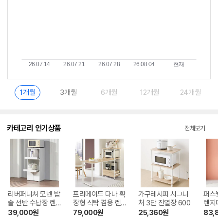
1개월
3개월
6개월
12개월
24개월
카테고리 인기상품
전체보기
리버퍼니쳐 모넨 밥
프리메이드 다나 확
가구레시피 시그니
퍼스
솥 선반 수납장 렌
장형 식탁 겸용 렌
처 3단 진열장 600
렌지
지대 500
지대
39,000
원
79,000
원
25,360
원
83,