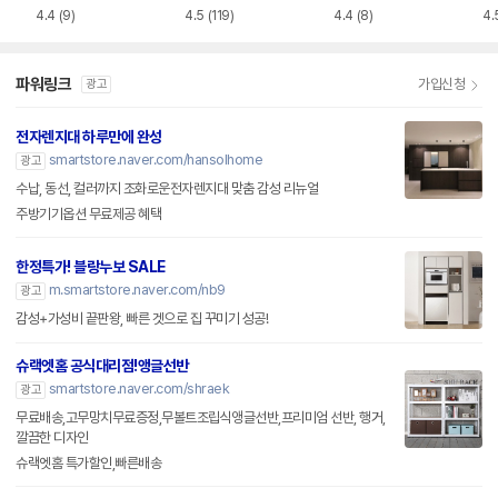
4.4
(9)
4.5
(119)
4.4
(8)
4.
파워링크
가입신청
광고
전자렌지대 하루만에 완성
smartstore.naver.com/hansolhome
광고
수납, 동선, 컬러까지 조화로운전자렌지대 맞춤 감성 리뉴얼
주방기기옵션 무료제공 혜택
한정특가! 블랑누보 SALE
m.smartstore.naver.com/nb9
광고
감성+가성비 끝판왕, 빠른 겟으로 집 꾸미기 성공!
슈랙엣홈 공식대리점!앵글선반
smartstore.naver.com/shraek
광고
무료배송,고무망치무료증정,무볼트조립식앵글선반,프리미엄 선반, 행거,
깔끔한 디자인
슈랙엣홈 특가할인,빠른배송