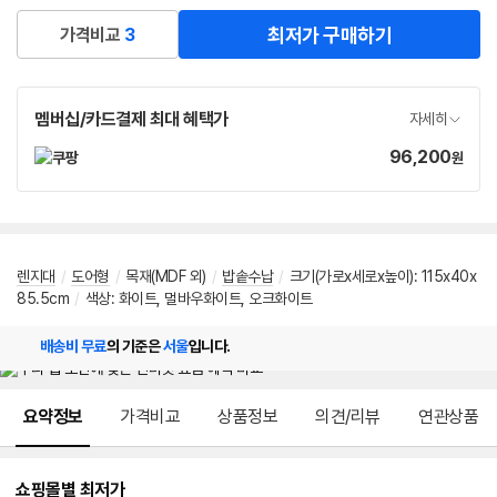
최저가 구매하기
가격비교
3
멤버십/카드결제 최대 혜택가
자세히
96,200
가
원
격
렌지대
/
도어형
/
목재(MDF 외)
/
밥솥수납
/
크기(가로x세로x높이): 115x40x
85.5cm
/
색상: 화이트, 멀바우화이트, 오크화이트
배송비 무료
의 기준은
서울
입니다.
메뉴 네비게이션
요약정보
가격비교
상품정보
의견/리뷰
연관상품
쇼핑몰별 최저가