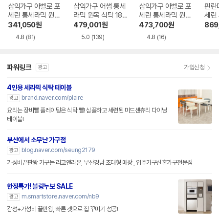
삼익가구 아벨로 포
삼익가구 어썸 통세
삼익가구 아벨로 포
핀란
세린 통세라믹 원목
라믹 원목 식탁 180
세린 통세라믹 원목
세린
식탁 1400
0
식탁 1800
목 식
341,050
원
479,001
원
473,700
원
869
4.8
(81)
5.0
(139)
4.8
(16)
파워링크
가입신청
광고
4인용 세라믹 식탁 테이블
brand.naver.com/plaire
광고
요리는 장비빨 플레이팅은 식탁 빨! 심플하고 세련된 미드센츄리 다이닝
테이블!
부산에서 소무난 가구점
blog.naver.com/seung2179
광고
가성비끝판왕 가구는 리코앤라온, 부산경남 초대형 매장 , 입주가구신혼가구전문점
한정특가! 블랑누보 SALE
m.smartstore.naver.com/nb9
광고
감성+가성비 끝판왕, 빠른 겟으로 집 꾸미기 성공!