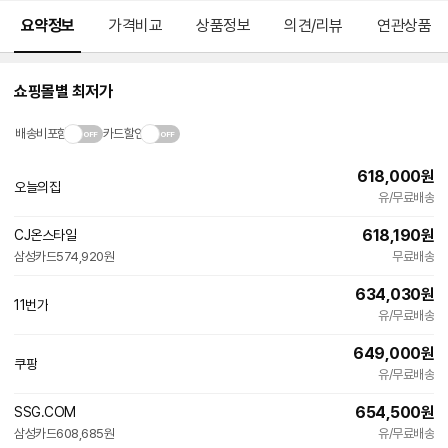
메뉴 네비게이션
요약정보
가격비교
상품정보
의견/리뷰
연관상품
쇼핑몰별 최저가
배송비포함
카드할인
618,000
원
오늘의집
유/무료배송
618,190
원
CJ온스타일
삼성카드
574,920원
무료배송
634,030
원
11번가
유/무료배송
649,000
원
쿠팡
유/무료배송
654,500
원
SSG.COM
삼성카드
608,685원
유/무료배송