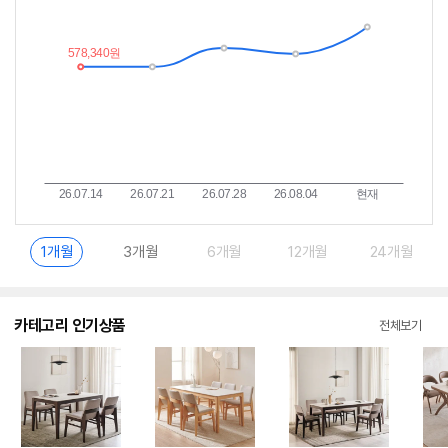
이
중
란?
1개월
3개월
6개월
12개월
24개월
카테고리 인기상품
전체보기