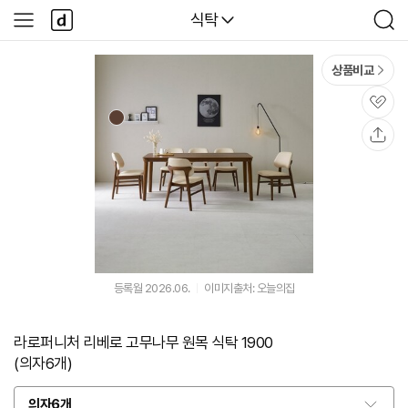
본문 바로가기
다
다나와
식탁
사
검
나
이
색
와
드
메
메
상품비교
인
뉴
관
심
공
유
등록월 2026.06.
이미지출처: 오늘의집
라로퍼니처 리베로 고무나무 원목 식탁 1900
(의자6개)
의자6개