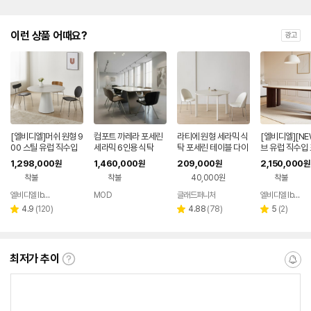
이런 상품 어때요?
광고
[엘비디엘]머쉬 원형 9
컴포트 까레라 포세린
라티에 원형 세라믹 식
[엘비디엘][NE
00 스틸 유럽 직수입
세라믹 6인용 식탁
탁 포세린 테이블 다이
브 유럽 직수입
포세린 세라믹 식탁 12
닝 화이트 12T 2인 9
세라믹식탁 12
1,298,000
1,460,000
209,000
2,150,000
원
원
원
원
T 테이블
00
블 1400 월넛
착불
착불
40,000원
착불
엘비디엘 lbdl
MOD
글래드퍼니처
엘비디엘 lbdl
네이버
네이버
페이
페이
리
리
리
4.9
(
120
)
4.88
(
78
)
5
(
2
)
별
별
별
뷰
뷰
뷰
점
점
점
수
수
수
최저가 추이
최
알
저
림
가
받
추
는