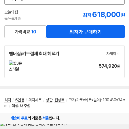
옵
션
선
오늘의집
618,000
최저
원
택
유/무료배송
최저가 구매하기
가격비교
10
멤버십/카드결제 최대 혜택가
자세히
574,920
가
원
격
식탁
/
6인용
/
의자세트
/
상판
:
집성목
/
크기(가로x세로x높이): 190x80x74c
m
/
색상: 내추럴
배송비 무료
의 기준은
서울
입니다.