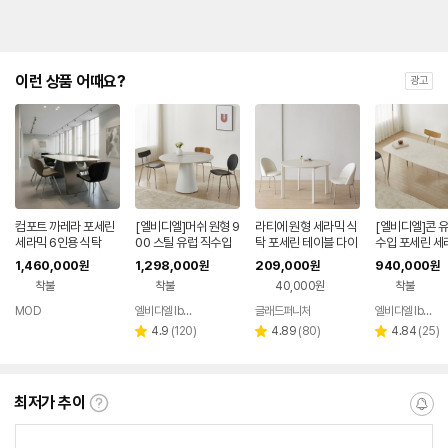
이런 상품 어때요?
광고
컴포트 까레라 포세린
[엘비디엘]머쉬 원형 9
라티에 원형 세라믹 식
[엘비디엘]콘 유
세라믹 6인용 식탁
00 스틸 유럽 직수입
탁 포세린 테이블 다이
수입 포세린 세
포세린 세라믹 식탁 12
닝 화이트 12T 2인 9
탁 12T 주문제
1,460,000
1,298,000
209,000
940,000
원
원
원
원
T 테이블
00
블 1400
착불
착불
40,000원
착불
MOD
엘비디엘 lbdl
글래드퍼니처
엘비디엘 lbdl
네이버
네이버
페이
페이
리
리
리
4.9
(
120
)
4.89
(
80
)
4.84
(
25
)
별
별
별
뷰
뷰
뷰
점
점
점
수
수
수
최저가 추이
최
알
저
림