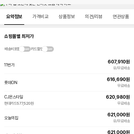
메뉴 네비게이션
요약정보
가격비교
상품정보
의견/리뷰
연관상품
쇼핑몰별 최저가
배송비포함
카드할인
607,910
원
11번가
유/무료배송
616,690
원
롯데ON
무료배송
620,980
원
CJ온스타일
현대카드
577,520원
무료배송
621,000
원
오늘의집
유/무료배송
621,000
원