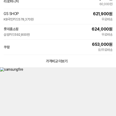
라로퍼니처
네
60,000원
이
버
621,900
원
GS SHOP
페
KB국민카드
578,370원
이
무료배송
624,000
원
롯데홈쇼핑
삼성카드
592,800원
무료배송
653,000
원
쿠팡
유/무료배송
가격비교 더보기