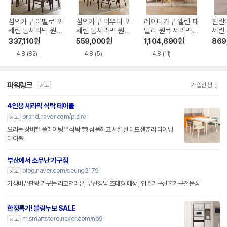
삼익가구 아벨로 포
삼익가구 더우디 포
레이디가구 엘린 패
핀란
세린 통세라믹 원목
세린 통세라믹 원목
밀리 원목 세라믹
세린
식탁 1400
식탁 1600
식탁 1800
목 식
337,110
원
559,000
원
1,104,690
원
869
4.8
(82)
4.8
(5)
4.8
(11)
파워링크
가입신청
광고
4인용 세라믹 식탁 테이블
brand.naver.com/plaire
광고
요리는 장비빨 플레이팅은 식탁 빨! 심플하고 세련된 미드센츄리 다이닝
테이블!
부산에서 소무난 가구점
blog.naver.com/seung2179
광고
가성비끝판왕 가구는 리코앤라온, 부산경남 초대형 매장 , 입주가구신혼가구전문점
한정특가! 블랑누보 SALE
m.smartstore.naver.com/nb9
광고