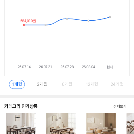
가
받
추
는
이
중
란?
1개월
3개월
6개월
12개월
24개월
카테고리 인기상품
전체보기