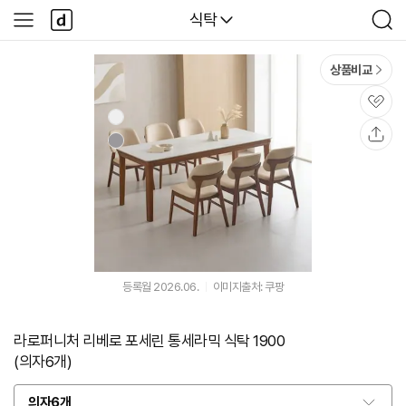
본문 바로가기
다
다나와
식탁
사
검
나
이
색
와
드
메
메
상품비교
인
뉴
관
심
공
유
등록월 2026.06.
이미지출처: 쿠팡
라로퍼니처 리베로 포세린 통세라믹 식탁 1900
(의자6개)
의자6개