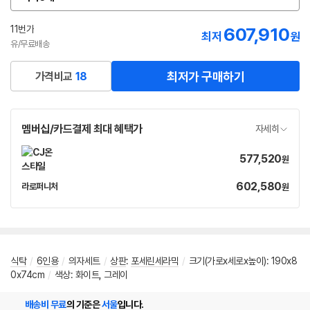
옵
션
선
11번가
607,910
최저
원
택
유/무료배송
최저가 구매하기
가격비교
18
멤버십/카드결제 최대 혜택가
자세히
577,520
가
원
격
602,580
가
라로퍼니처
원
네
격
이
버
페
이
식탁
/
6인용
/
의자세트
/
상판
:
포세린세라믹
/
크기(가로x세로x높이): 190x8
0x74cm
/
색상: 화이트, 그레이
배송비 무료
의 기준은
서울
입니다.