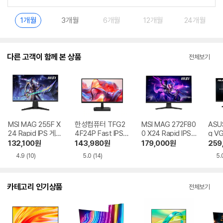
1개월
3개월
6개월
12개월
24개월
다른 고객이 함께 본 상품
전체보기
MSI MAG 255F X
한성컴퓨터 TFG2
MSI MAG 272F80
ASU
24 Rapid IPS 게이
4F24P Fast IPS F
0 X24 Rapid IPS
g V
밍 FHD 240 AI Vis
HD 240 게이밍 무
게이밍 FHD 240 A
132,100
원
143,980
원
179,000
원
259
ion 무결점
결점
I Vision 무결점
4.9
(10)
5.0
(14)
5.
카테고리 인기상품
전체보기