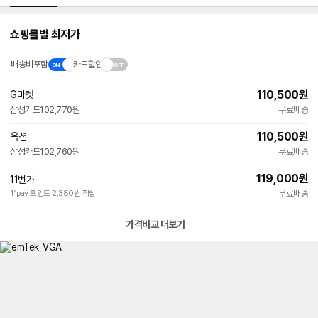
쇼핑몰별 최저가
배송비포함
카드할인
110,500
원
G마켓
빠른배송
삼성카드
102,770원
무료배송
110,500
원
옥션
빠른배송
삼성카드
102,760원
무료배송
119,000
원
11번가
빠른배송
무료배송
11pay 포인트 2,380원 적립
가격비교 더보기