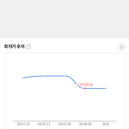
최저가 추이
최
알
저
림
가
받
추
는
이
중
란?