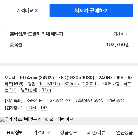
최저가 구매하기
가격비교
3
멤버십/카드결제 최대 혜택가
자세히
102,760
가
원
격
모니터
/
60.45cm(24인치)
/
FHD(1920 x 1080)
/
240Hz
/
IPS
/
와
이드(16:9)
/
평면
/
1ms(MPRT)
/
300nits
/
1,000:1
/
스피커 내장
/
헤드
폰 아웃
/
틸트(상하)
/
3.1kg
/
[게임특화]
조준선 표시
/
G-Sync 호환
/
Adaptive Sync
/
FreeSync
/
[단자정보]
HDMI
/
DP
메뉴 네비게이션
요약정보
가격비교
상품정보
의견/리뷰
연관상품