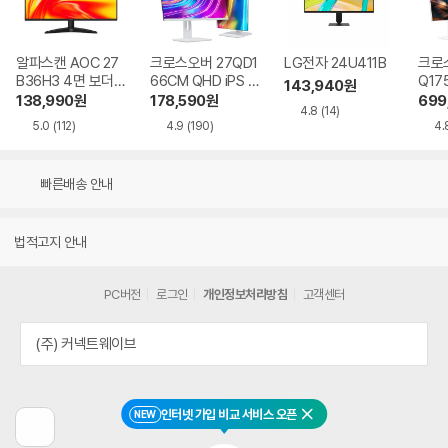
알파스캔 AOC 27
크로스오버 27QD1
LG전자 24U411B
크로스
B36H3 4면 보더리
66CM QHD iPS U
Q17
143,940
원
스 IPS 120 시력보
SB-C 화이트 Ai 멀
QHD
138,990
원
178,590
원
699
4.8
(14)
호 무결점
티스탠드
Ai 
5.0
(112)
4.9
(190)
4.
드
빠른배송 안내
법적고지 안내
PC버전
로그인
개인정보처리방침
고객센터
(주) 커넥트웨이브
인터넷 가입 비교 서비스 오픈
NEW
닫기
이
전