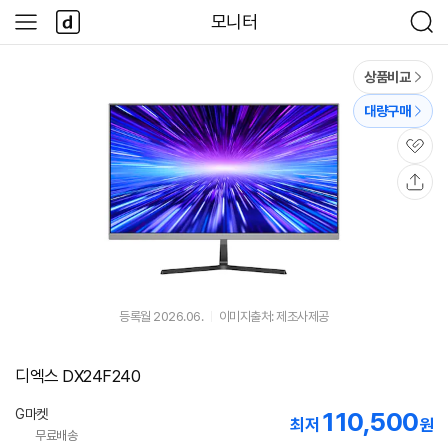
본문 바로가기
다
모니터
사
검
나
이
색
와
드
메
메
상품비교
인
뉴
대량구매
관
심
공
유
등록월 2026.06.
이미지출처: 제조사제공
디엑스 DX24F240
G마켓
110,500
최저
원
무료배송