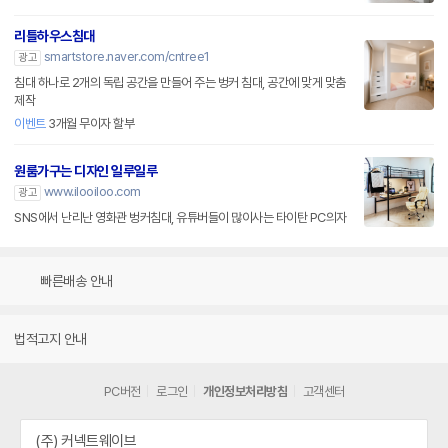
리틀하우스침대
smartstore.naver.com/cntree1
광고
침대 하나로 2개의 독립 공간을 만들어 주는 벙커 침대, 공간에 맞게 맞춤
제작
이벤트
3개월 무이자 할부
원룸가구는 디자인 일루일루
www.ilooiloo.com
광고
SNS에서 난리난 영화관 벙커침대, 유튜버들이 많이사는 타이탄 PC의자
빠른배송 안내
법적고지 안내
PC버전
로그인
개인정보처리방침
고객센터
(주) 커넥트웨이브