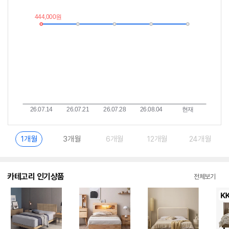
추
는
이
중
란?
1개월
3개월
6개월
12개월
24개월
카테고리 인기상품
전체보기