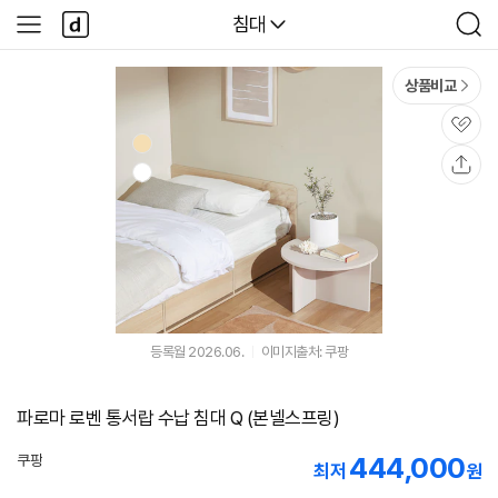
본문 바로가기
다
다나와
침대
사
검
나
이
색
와
드
메
메
상품비교
인
뉴
관
심
공
유
등록월 2026.06.
이미지출처: 쿠팡
파로마 로벤 통서랍 수납 침대 Q (본넬스프링)
444,000
쿠팡
최저
원
로켓배송