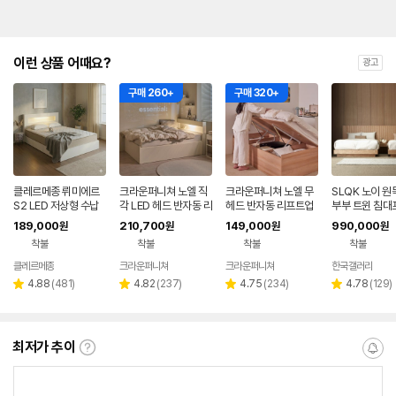
이런 상품 어때요?
광고
구매 260+
구매 320+
클레르메종 뤼미에르
크라운퍼니쳐 노엘 직
크라운퍼니쳐 노엘 무
SLQK 노이 원
S2 LED 저상형 수납
각 LED 헤드 반자동 리
헤드 반자동 리프트업
부부 트윈 침대
침대 프레임 프리미엄
프트업침대 수납침대
침대 수납침대프레임
호텔식 수납 저
189,000
210,700
149,000
990,000
원
원
원
원
SS 화이트
프레임 슈퍼싱글 SS
슈퍼싱글 SS
S
착불
착불
착불
착불
클레르메종
크라운퍼니쳐
크라운퍼니쳐
한국갤러리
네
페
리
리
리
리
4.88
(
481
)
4.82
(
237
)
4.75
(
234
)
4.78
(
129
)
별
별
별
별
뷰
뷰
뷰
뷰
점
점
점
점
수
수
수
수
최저가 추이
최
알
저
림
가
받