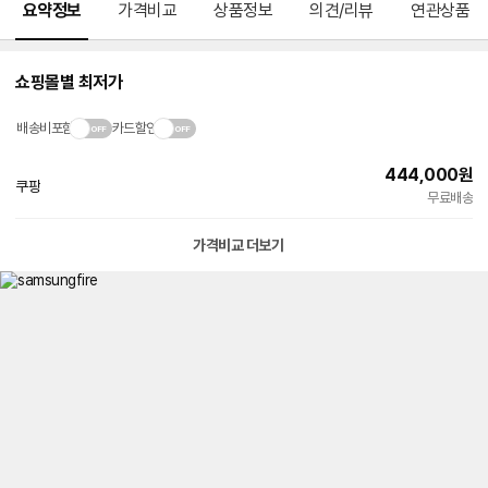
요약정보
가격비교
상품정보
의견/리뷰
연관상품
쇼핑몰별 최저가
배송비포함
카드할인
444,000
원
쿠팡
빠른배송
무료배송
가격비교 더보기