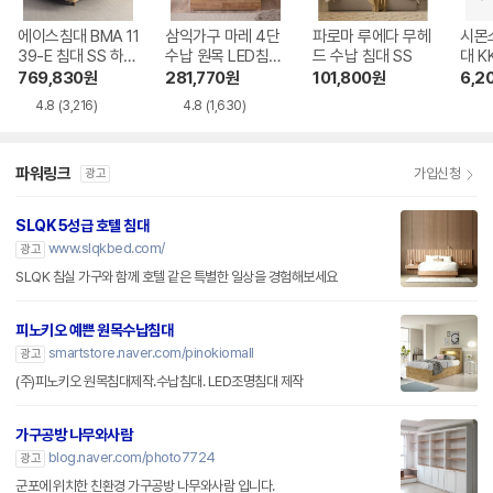
에이스침대 BMA 11
삼익가구 마레 4단
파로마 루에다 무헤
시몬스
39-E 침대 SS 하드
수납 원목 LED침대
드 수납 침대 SS
대 K
타입
SS
769,830
원
281,770
원
101,800
원
6,2
4.8
(3,216)
4.8
(1,630)
파워링크
가입신청
광고
SLQK 5성급 호텔 침대
www.slqkbed.com/
광고
SLQK 침실 가구와 함께 호텔 같은 특별한 일상을 경험해보세요
피노키오 예쁜 원목수납침대
smartstore.naver.com/pinokiomall
광고
(주)피노키오 원목침대제작.수납침대. LED조명침대 제작
가구공방 나무와사람
blog.naver.com/photo7724
광고
군포에 위치한 친환경 가구공방 나무와사람 입니다.