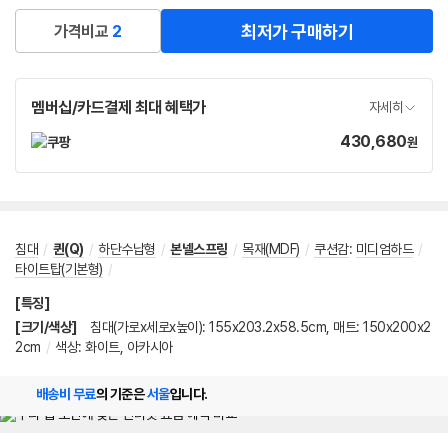
최저가 구매하기
가격비교
2
멤버십/카드결제 최대 혜택가
자세히
430,680
가
원
격
침대
/
퀸(Q)
/
하단수납형
/
본넬스프링
/
목재(MDF)
/
쿠션감
:
미디엄하드
/
타이트탑(기본형)
/
[특징]
[크기/색상]
침대(가로x세로x높이): 155x203.2x58.5cm, 매트: 150x200x2
2cm
/
색상: 화이트, 아카시아
배송비 무료
의 기준은
서울
입니다.
메뉴 네비게이션