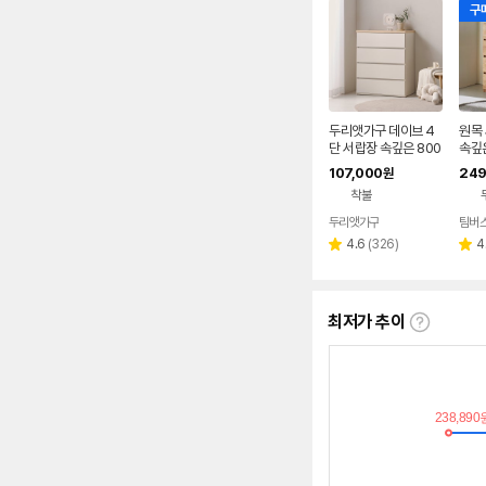
구매
두리앳가구 데이브 4
원목
단 서랍장 속깊은 800
속깊은
00 x
107,000
249
원
m, 
착불
두리앳가구
팀버
네이버
페이
리
4.6
(
326
)
4
별
별
뷰
점
점
수
최저가 추이
최
저
가
추
이
란?