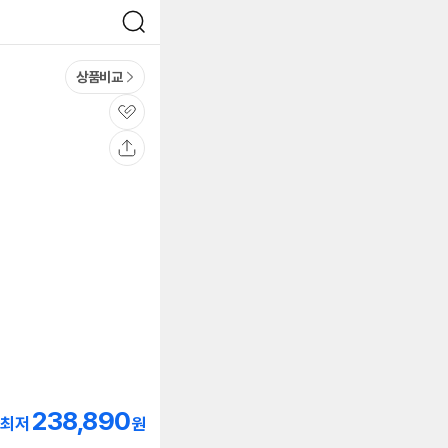
검
색
상품비교
관
심
공
유
238,890
최저
원