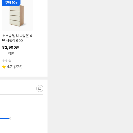
구매 10+
소소숲 밀리 속깊은 4
단 서랍장 600
82,900
원
착불
소소 숲
리
4.71
(
276
)
별
뷰
점
수
알
림
받
는
중