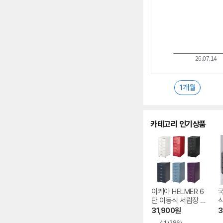
1개월
카테고리 인기상품
이케아 HELMER 6
단 이동식 서랍장 2
식
80
31,900
원
3