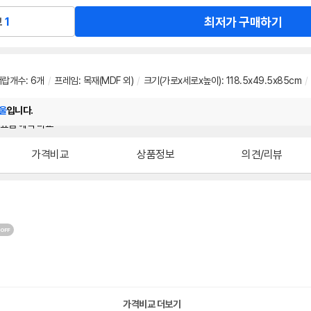
최저가 구매하기
교
1
서랍개수
:
6개
/
프레임
:
목재(MDF 외)
/
크기(가로x세로x높이): 118.5x49.5x85cm
/
울
입니다.
가격비교
상품정보
의견/리뷰
가격비교 더보기