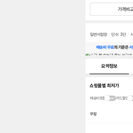
가격비
일반서랍장
/
단수
:
3단
/
배송비 무료
의 기준은
서
메뉴 네비게이션
요약정보
쇼핑몰별 최저가
배송비포함
카드할인
쿠팡