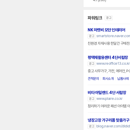
4.1
(286)
파워링크
광고
NK 마켓비 모던 인테리어
smartstore.naver.c
광고
친환경 자재사용 한달간 구매찬
평택재활용센터 4단서랍장
www.reoffice13.co.kr
광고
중고 사무가구, 가전, 에어컨, 
견적문의
회사소개
납품사례
비타 아일랜드 4단 서랍장
www.plaire.co.kr
광고
정리하기 어려운 패션 아이템 
냉장고장 가구리폼 맞춤가구
blog.naver.com/dldi
광고