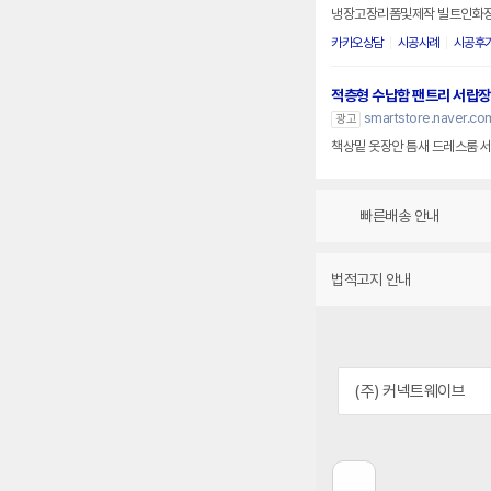
냉장고장리폼및제작 빌트인화장
카카오상담
시공사례
시공후
적층형 수납함 팬트리 서랍장
smartstore.naver.co
광고
책상밑 옷장안 틈새 드레스룸 
빠른배송 안내
법적고지 안내
(주) 커넥트웨이브
이