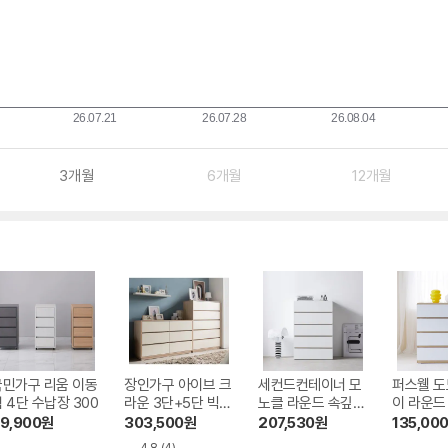
3개월
6개월
12개월
국민가구 리움 이동
장인가구 아이브 크
세컨드컨테이너 모
퍼스웰 도
 4단 수납장 300
라운 3단+5단 빅와
노클 라운드 속깊은
이 라운드
이드 서랍장세트A
5단 서랍장 800
서랍장 9
9,900
원
303,500
원
207,530
원
135,00
2200