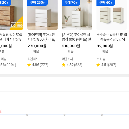
 20+
구매 250+
구매 70+
구매 40+
 서랍장 깊이500
[와이드형] 조아 4단
[기본형] 조아 4단 서
소소숲 수납공간UP 밀
 러버 서랍장 8
서랍장 800 (화이트)
랍장 600 (화이트) 일
리 속깊은 4단 5단 와
 500 x 1174m
일반서랍
반서랍
이드 서랍장 600 800
,000
270,000
210,000
82,900
원
원
원
원
4단, 원색
1200
무료
착불
착불
착불
스리빙
리엔까사
리엔까사
소소 숲
리
리
리
리
.56
(
999+
)
4.86
(
777
)
4.82
(
523
)
4.51
(
267
)
별
별
별
뷰
뷰
뷰
뷰
점
점
점
수
수
수
수