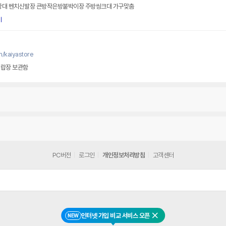
대 벤치신발장 큰방작은방붙박이장 주방씽크대 가구맞춤
기
m/kaiyastore
서랍장 보관함
PC버전
로그인
개인정보처리방침
고객센터
인터넷 가입 비교 서비스 오픈
NEW
닫기