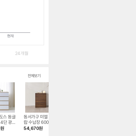
24개월
전체보기
도스 동글
동서가구 미엘 3서
일송가구 LPM 마일
스마트가구 3단 
 4단 광폭
랍 수납장 600
드 5단 서랍장 900
동 서랍장 400
00
0
원
54,670
원
100,280
원
43,900
원