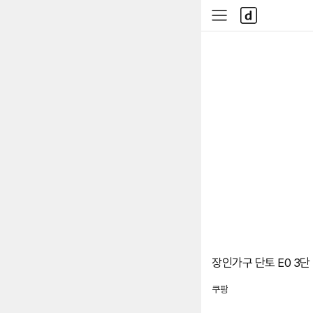
본문 바로가기
다
사
나
이
와
드
메
메
인
뉴
장인가구 단토 E0 3단 
쿠팡
로켓배송