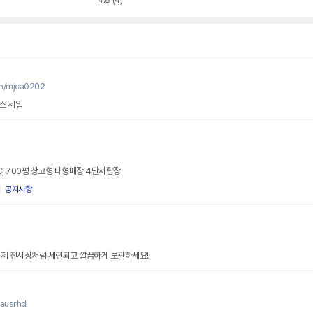
4.8
(4)
om/mjca0202
스 세일
PC, 700평 창고형 대형매장 4단서랍장
공지사항
이제 전시장처럼 세련되고 깔끔하게 보관하세요!
dausrhd