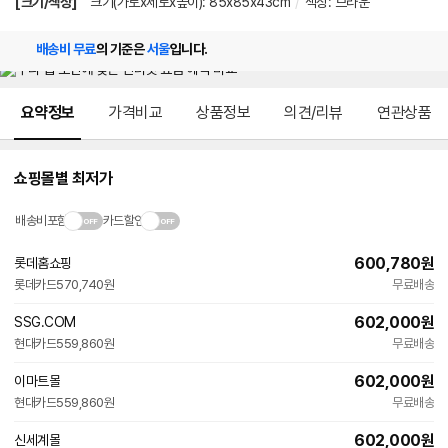
[크기/색상]
크기(가로x세로x높이): 85x85x43cm
/
색상: 브라운
배송비 무료
의 기준은
서울
입니다.
메뉴 네비게이션
요약정보
가격비교
상품정보
의견/리뷰
연관상품
쇼핑몰별 최저가
배송비포함
카드할인
600,780
원
롯데홈쇼핑
롯데카드
570,740원
무료배송
602,000
원
SSG.COM
현대카드
559,860원
무료배송
602,000
원
이마트몰
현대카드
559,860원
무료배송
602,000
원
신세계몰