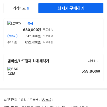
최저가 구매하기
가격비교
9
공식
680,000
원
무료배송
612,000
원
무료배송
앱전용
632,400
원
무료배송
우리카드
멤버십/카드결제 최대 혜택가
자세히
559,860
가
원
격
소파테이블
/
원형
/
가공목
/
E0등급
/