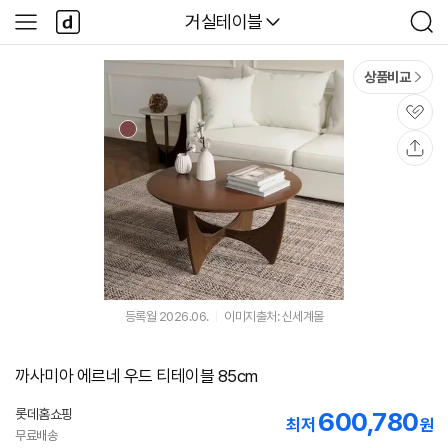
본문 바로가기
다
다나와
거실테이블
사
검
나
이
색
와
드
메
메
상품비교
인
뉴
관
심
공
유
등록월 2026.06.
이미지출처: 신세계몰
까사미아 에르네 우드 티테이블 85cm
롯데홈쇼핑
600,780
최저
원
무료배송