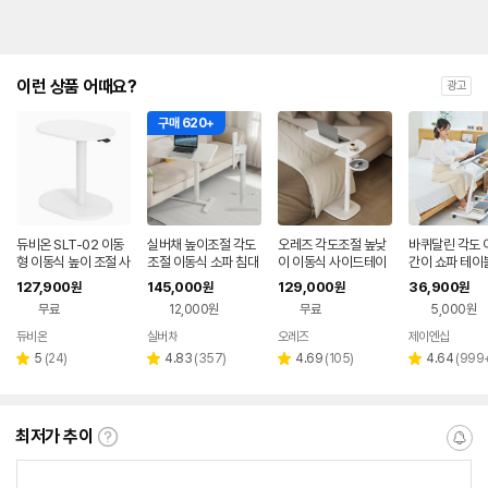
이런 상품 어때요?
광고
구매 620+
듀비온 SLT-02 이동
실버채 높이조절 각도
오레즈 각도조절 높낮
바퀴달린 각도 
형 이동식 높이 조절 사
조절 이동식 소파 침대
이 이동식 사이드테이
간이 쇼파 테이
이드 무빙 데스크 책상
양방향 사이드 테이블
블 SPN1DW 화이트
침대용 책상 침대
127,900
145,000
129,000
36,900
원
원
원
원
스탠딩 테이블
상판일체형
+화이트
낮이조절 60x
무료
12,000원
무료
5,000원
듀비온
실버채
오레즈
제이엔샵
네이버
페이
리
리
리
리
5
(
24
)
4.83
(
357
)
4.69
(
105
)
4.64
(
999
별
별
별
별
뷰
뷰
뷰
뷰
점
점
점
점
수
수
수
수
최저가 추이
최
알
저
림