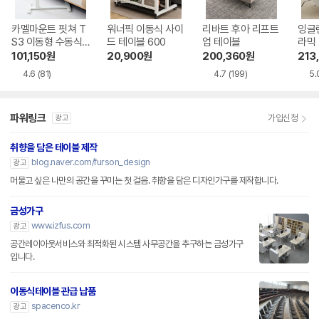
카멜마운트 핏쳐 T
워너픽 이동식 사이
리바트 후아 리프트
잉글
S3 이동형 수동식
드 테이블 600
업 테이블
라믹
각도조절 사이드 테
트업 
101,150
원
20,900
원
200,360
원
213
이블
4.6
(81)
4.7
(199)
5.
파워링크
가입신청
광고
취향을 담은 테이블 제작
blog.naver.com/furson_design
광고
머물고 싶은 나만의 공간을 꾸미는 첫 걸음. 취향을 담은 디자인가구를 제작합니다.
금성가구
www.izfus.com
광고
공간레이아웃서비스와 최적화된 시스템 사무공간을 추구하는 금성가구
입니다.
이동식테이블 관급 납품
spacenco.kr
광고