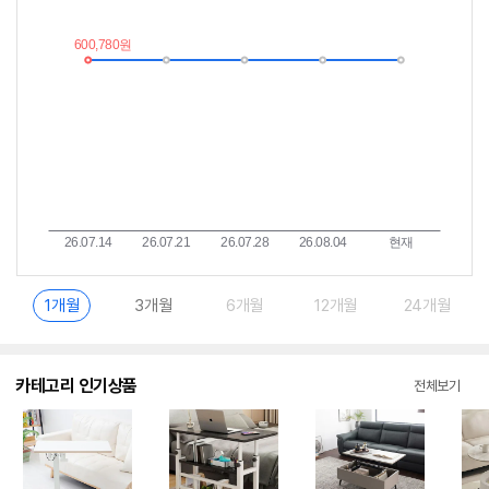
가
받
추
는
이
중
란?
1개월
3개월
6개월
12개월
24개월
카테고리 인기상품
전체보기