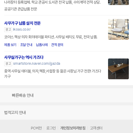
나라장터 등록업체. 학교 관공서 도서관 전국 납품, 수의계약 견적 상담.
공공기관 관급납품 전문
사무가구 납품 설치 전문
ikoas.co.kr
광고
코아스 책상 의자 회의테이블 파티션. 사무실 배치도 무료, 전국 납품.
제품 보기
조달 안내
납품사례
견적 문의
사무실가구는 역시 가즈다
smartstore.naver.com/gazda
광고
중역 사무실 테이블, 의자,책장,서랍장 등 젊은 사장님 가구 전문! 가즈다
가구
빠른배송 안내
법적고지 안내
PC버전
로그인
개인정보처리방침
고객센터