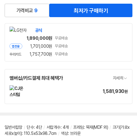
최저가 구매하기
가격비교
9
공식
1,890,000
원
무료배송
1,701,000
원
무료배송
앱전용
1,757,700
원
무료배송
우리카드
멤버십/카드결제 최대 혜택가
자세히
1,581,930
가
원
격
일반서랍장
/
단수
:
4단
/
서랍개수
:
4개
/
프레임
:
목재(MDF 외)
/
크기(가로x
세로x높이): 110.5x53x98.7cm
/
색상: 브라운