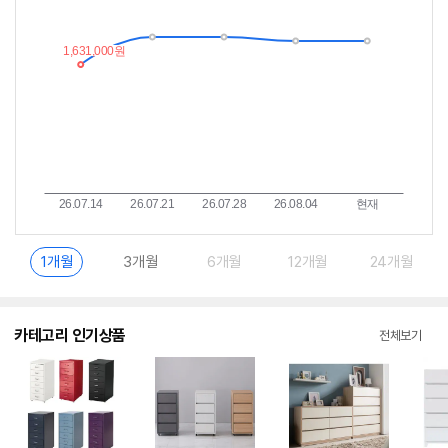
추
는
이
중
란?
1개월
3개월
6개월
12개월
24개월
카테고리 인기상품
전체보기