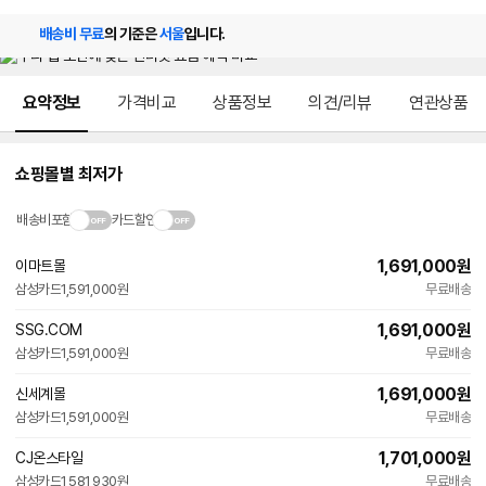
배송비 무료
의 기준은
서울
입니다.
메뉴 네비게이션
요약정보
가격비교
상품정보
의견/리뷰
연관상품
쇼핑몰별 최저가
배송비포함
카드할인
1,691,000
원
이마트몰
삼성카드
1,591,000원
무료배송
1,691,000
원
SSG.COM
삼성카드
1,591,000원
무료배송
1,691,000
원
신세계몰
삼성카드
1,591,000원
무료배송
1,701,000
원
CJ온스타일
삼성카드
1,581,930원
무료배송