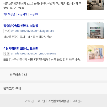
냉장고장리폼및제작 빌트인화장대 벤치신발장 큰방작은방붙박이장 주
방씽크대 가구맞춤
카카오상담
시공사례
시공후기
적층형 수납함 팬트리 서랍장
smartstore.naver.com/kaiyastore
광고
책상밑 옷장안 틈새 드레스룸 서랍장 보관함
4단서랍장의 모든것, 모든존
smartstore.naver.com/modenzone
광고
BEST 사무실 필수템, 생활, 디지털 용품! 전상품 10% 할인, 빠른 배송!
빠른배송 안내
법적고지 안내
PC버전
로그인
개인정보처리방침
고객센터