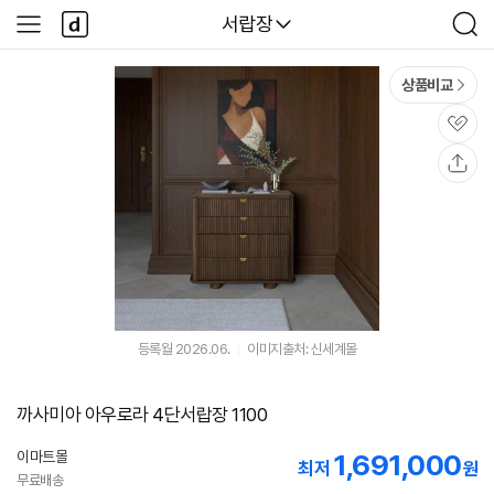
본문 바로가기
다
다나와
서랍장
사
검
나
이
색
와
드
메
메
상품비교
인
뉴
관
심
공
유
등록월 2026.06.
이미지출처: 신세계몰
까사미아 아우로라 4단서랍장 1100
이마트몰
1,691,000
최저
원
무료배송