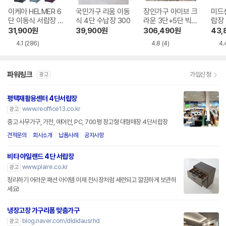
이케아 HELMER 6
국민가구 리움 이동
장인가구 아이브 크
미드
단 이동식 서랍장 2
식 4단 수납장 300
라운 3단+5단 빅와
랍장 
80
이드 서랍장세트A
31,900
원
39,900
원
306,490
원
43,
2200
4.1
(286)
4.8
(4)
4.
파워링크
가입신청
광고
평택재활용센터 4단서랍장
www.reoffice13.co.kr
광고
중고 사무가구, 가전, 에어컨, PC, 700평 창고형 대형매장 4단서랍장
견적문의
회사소개
납품사례
공지사항
비타 아일랜드 4단 서랍장
www.plaire.co.kr
광고
정리하기 어려운 패션 아이템 이제 전시장처럼 세련되고 깔끔하게 보관하
세요!
냉장고장 가구리폼 맞춤가구
blog.naver.com/dldidausrhd
광고