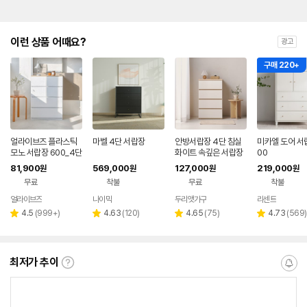
이런 상품 어때요?
광고
구매 220+
얼라이브즈 플라스틱
마벨 4단 서랍장
안방서랍장 4단 침실
미카엘 도어 서
모노 서랍장 600_4단
화이트 속깊은 서랍장
00
600 디엘
81,900
569,000
127,000
219,000
원
원
원
원
무료
착불
무료
착불
얼라이브즈
나이믹
두리앳가구
리센트
리
리
리
리
4.5
(
999+
)
4.63
(
120
)
4.65
(
75
)
4.73
(
569
)
별
별
별
별
뷰
뷰
뷰
뷰
점
점
점
점
수
수
수
수
최저가 추이
최
알
저
림
가
받