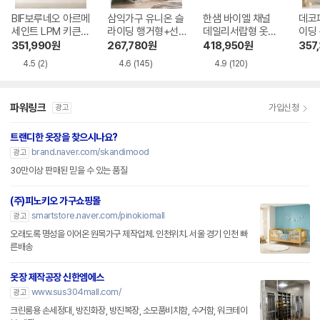
BIF보루네오 아르메
삼익가구 유니온 슬
한샘 바이엘 채널
데코
세인트 LPM 키큰장
라이딩 행거형+선
데일리서랍형 옷장
이딩 
터치 옷장세트 320
반형 A세트 옷장 15
1000
351,990
원
267,780
원
418,950
원
357
0
00
4.5
(2)
4.6
(145)
4.9
(120)
파워링크
가입신청
광고
트랜디한 옷장을 찾으시나요?
brand.naver.com/skandimood
광고
30만이상 판매된 믿을 수 있는 품질
(주)피노키오 가구쇼핑몰
smartstore.naver.com/pinokiomall
광고
오래도록 명성을 이어온 원목가구 제작업체. 인천위치. 서울 경기 인천 빠
른배송
옷장 제작공장 신한엠에스
www.sus304mall.com/
광고
크린룸용 손세정대, 방진화장, 방진복장, 소모품비치함, 수거함, 워크테이