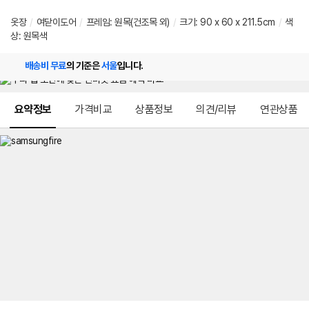
옷장
/
여닫이도어
/
프레임: 원목(건조목 외)
/
크기: 90 x 60 x 211.5cm
/
색
상: 원목색
배송비 무료
의 기준은
서울
입니다.
메뉴 네비게이션
요약정보
가격비교
상품정보
의견/리뷰
연관상품