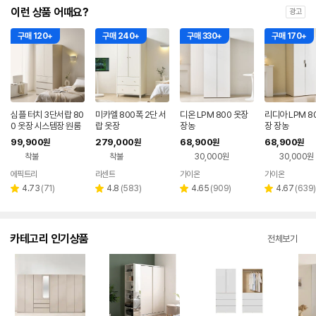
이런 상품 어때요?
광고
구매 120+
구매 240+
구매 330+
구매 170+
심플 터치 3단서랍 80
미카엘 800폭 2단 서
디온 LPM 800 옷장
리디아 LPM 8
0 옷장 시스템장 원룸
랍 옷장
장농
장 장농
장롱
99,900
279,000
68,900
68,900
원
원
원
원
착불
착불
30,000원
30,000원
에픽트리
리센트
가이온
가이온
네이버
페이
리
리
리
리
4.73
(
71
)
4.8
(
583
)
4.65
(
909
)
4.67
(
639
)
별
별
별
별
뷰
뷰
뷰
뷰
점
점
점
점
수
수
수
수
카테고리 인기상품
전체보기