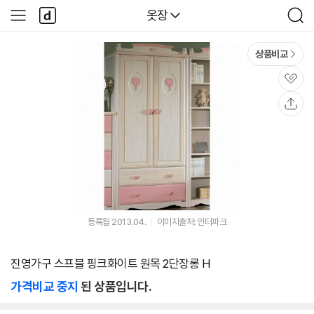
본문 바로가기
다
다나와
옷장
사
검
나
이
색
와
드
메
메
상품비교
인
뉴
관
심
공
유
등록월 2013.04.
이미지출처: 인터파크
진영가구 스프블 핑크화이트 원목 2단장롱 H
가격비교 중지
된 상품입니다.