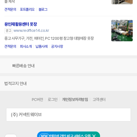
블 제작
견적문의
포트폴리오
블로그
용인재활용센터 옷장
www.reoffice14.co.kr
광고
중고 사무가구, 가전, 에어컨, PC 1200평 창고형 대형매장 옷장
견적문의
회사소개
납품사례
공지사항
빠른배송 안내
법적고지 안내
PC버전
로그인
개인정보처리방침
고객센터
(주) 커넥트웨이브
인터넷 가입 비교 서비스 오픈
NEW