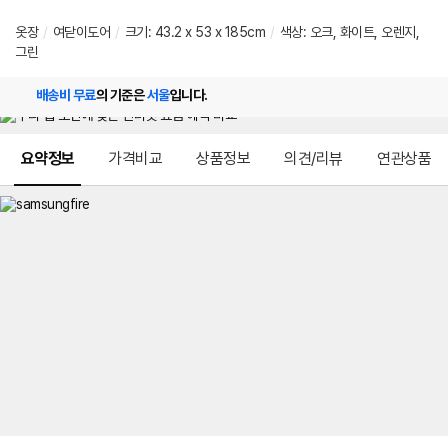
옷장
/
여닫이도어
/
크기: 43.2 x 53 x 185cm
/
색상: 오크, 화이트, 오렌지,
그린
배송비 무료
의 기준은
서울
입니다.
메뉴 네비게이션
요약정보
가격비교
상품정보
의견/리뷰
연관상품