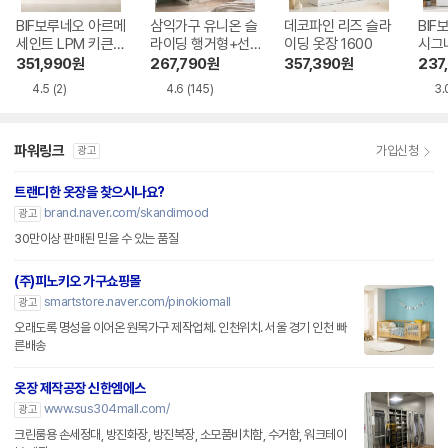
BIF보루네오 아르메
삼익가구 유니온 슬
데코파인 리즈 슬라
BIF
세인트 LPM 키큰장
라이딩 행거형+선
이딩 옷장 1600
시그니
터치 옷장세트 320
반형 A세트 옷장 15
장 3
351,990
원
267,790
원
357,390
원
237
0
00
트 1
4.5
(2)
4.6
(145)
3.
파워링크
가입신청
광고
트랜디한 옷장을 찾으시나요?
brand.naver.com/skandimood
광고
30만이상 판매된 믿을 수 있는 품질
(주)피노키오 가구쇼핑몰
smartstore.naver.com/pinokiomall
광고
오래도록 명성을 이어온 원목가구 제작업체. 인천위치. 서울 경기 인천 빠
른배송
옷장 제작공장 신한엠에스
www.sus304mall.com/
광고
크린룸용 손세정대, 방진화장, 방진복장, 소모품비치함, 수거함, 워크테이