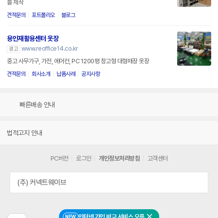
블 제작
견적문의
포트폴리오
블로그
용인재활용센터 옷장
www.reoffice14.co.kr
광고
중고 사무가구, 가전, 에어컨, PC 1200평 창고형 대형매장 옷장
견적문의
회사소개
납품사례
공지사항
빠른배송 안내
법적고지 안내
PC버전
로그인
개인정보처리방침
고객센터
(주) 커넥트웨이브
인터넷 가입 비교 서비스 오픈
NEW