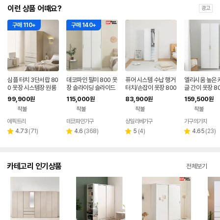
이런 상품 어때요?
광고
구매 110+
구매 140+
심플 터치 3단서랍 80
데코파인 필미 800 옷
퓨어 시스템 수납 행거
엘리시움 높은 
0 옷장 시스템장 원룸
장 슬라이딩 슬라이드
터치/손잡이 옷장 800
글 간이 옷장 8
장롱
미닫이 작은방 원룸 싱
2단 행거장
99,900
115,000
83,900
159,500
원
원
원
원
글 슬림 미니
착불
착불
착불
착불
에픽트리
데코파인가구
상일리베가구
가구의가치
네이버
네이버
페이
페이
리
리
리
리
4.73
(
71
)
4.6
(
368
)
5
(
4
)
4.65
(
23
)
별
별
별
별
뷰
뷰
뷰
뷰
점
점
점
점
수
수
수
수
카테고리 인기상품
전체보기