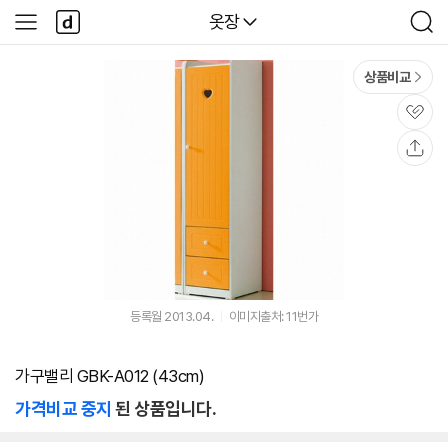
본문 바로가기
다
다나와
옷장
사
검
나
이
색
와
드
메
메
상품비교
인
뉴
관
심
공
유
등록월 2013.04.
이미지출처: 11번가
가구밸리 GBK-A012 (43cm)
가격비교 중지
된 상품입니다.