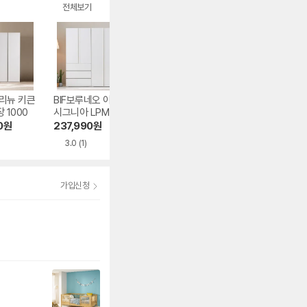
전체보기
리뉴 키큰
BIF보루네오 아르메
데코파인 루체 장롱
동서가구 에센셜 2
 1000
시그니아 LPM 키큰
800
도어 슬라이드 옷
장 3단서랍 옷장 세
1000
0
원
237,990
원
84,000
원
284,560
원
트 1600
3.0
(1)
가입신청