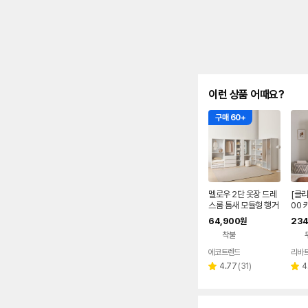
이런 상품 어때요?
구매 60+
멜로우 2단 옷장 드레
[클리
스룸 틈새 모듈형 행거
00
형 시스템 아파트 원룸
화이
64,900
234
원
오픈형 800
착불
에코트렌드
리바
리
4.77
(
31
)
4
별
별
뷰
점
점
수