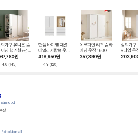
삼익가구 유니온 슬
한샘 바이엘 채널
데코파인 리즈 슬라
삼익가구 
라이딩 행거형+선
데일리서랍형 옷장
이딩 옷장 1600
B타입 옷장
형 A세트 옷장 15
1000
67,780
원
418,950
원
357,390
원
203,90
0
4.6
(145)
4.9
(120)
?
andimood
 품질
/pinokiomall