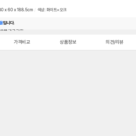
0 x 60 x 188.5cm
/
색상: 화이트+오크
울
입니다.
가격비교
상품정보
의견/리뷰