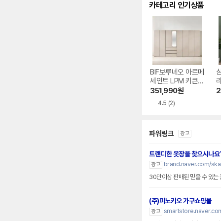
카테고리 인기상품
BIF보루네오 아르메
세인트 LPM 키큰장
터치 옷장세트 320
반
351,990
원
2
0
0
4.5
(2)
파워링크
광고
트랜디한 옷장을 찾으시나요
brand.naver.com/sk
광고
30만이상 판매된 믿을 수 있는
(주)피노키오 가구쇼핑몰
smartstore.naver.com
광고