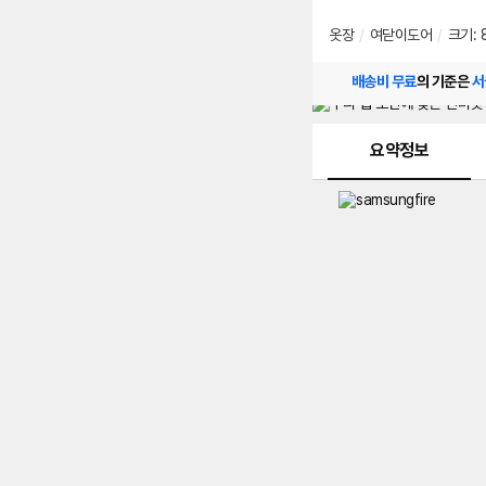
옷장
/
여닫이도어
/
크기: 8
배송비 무료
의 기준은
서
메뉴 네비게이션
요약정보