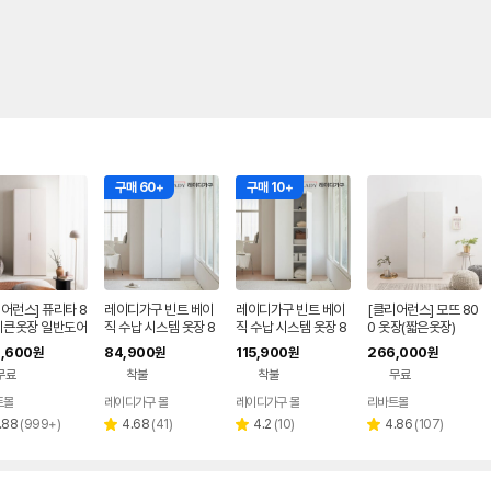
구매 60+
구매 10+
어런스] 퓨리타 8
레이디가구 빈트 베이
레이디가구 빈트 베이
[클리어런스] 모뜨 80
 키큰옷장 일반도어
직 수납 시스템 옷장 8
직 수납 시스템 옷장 8
0 옷장(짧은옷장)
트
00 긴옷장
00 5단 선반장
,600
84,900
115,900
266,000
원
원
원
원
무료
착불
착불
무료
트몰
레이디가구 몰
레이디가구 몰
리바트몰
리
리
리
리
.88
(
999+
)
4.68
(
41
)
4.2
(
10
)
4.86
(
107
)
별
별
별
뷰
뷰
뷰
뷰
점
점
점
수
수
수
수