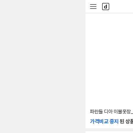
본문 바로가기
다
사
나
이
와
드
메
메
인
뉴
파란들 디아 이불옷장_P
가격비교 중지
된 상