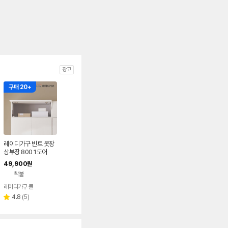
광고
구매 20+
레이디가구 빈트 옷장
상부장 800 1도어
49,900
원
착불
레이디가구 몰
리
4.8
(
5
)
별
뷰
점
수