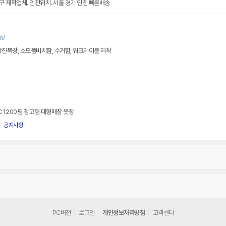
오래도록 명성을 이어온 원목가구 제작업체. 인천위치. 서울 경기 인천 빠른배송
m/
방진복장, 소모품비치함, 수거함, 워크테이블 제작
r
C 1200평 창고형 대형매장 옷장
공지사항
PC버전
로그인
개인정보처리방침
고객센터