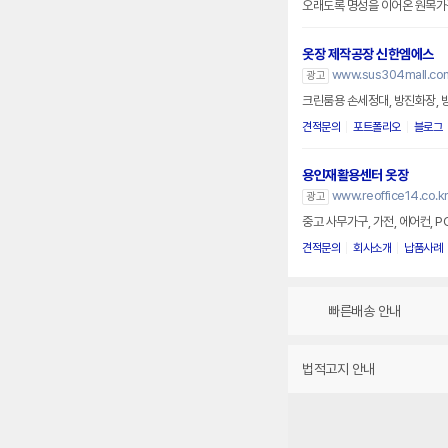
옷장 제작공장 신한엠에스
www.sus304mall.co
광고
크린룸용 손세정대, 방진화장, 
견적문의
포트폴리오
블로그
용인재활용센터 옷장
www.reoffice14.co.k
광고
중고 사무가구, 가전, 에어컨, P
견적문의
회사소개
납품사례
빠른배송 안내
법적고지 안내