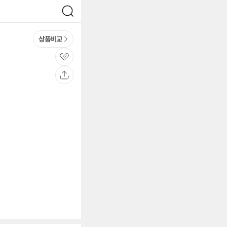
검
색
상품비교
관
심
공
유