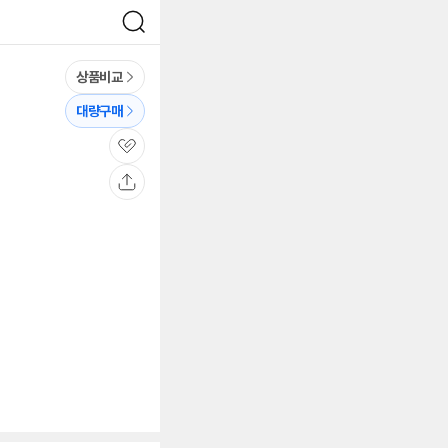
검
색
상품비교
대량구매
관
심
공
유