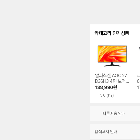
카테고리 인기상품
알파스캔 AOC 27
크
B36H3 4면 보더리
6
스 IPS 120 시력보
S
138,990
원
1
호 무결점
5.0
(112)
빠른배송 안내
법적고지 안내