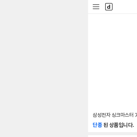
본문 바로가기
다
사
나
이
와
드
메
메
인
뉴
삼성전자 싱크마스터 7
단종
된 상품입니다.