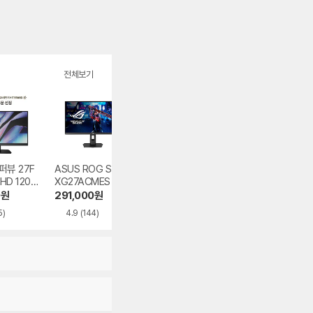
전체보기
퍼뷰 27F
ASUS ROG STRIX
MSI MAG 401QR
필립스 에브니아 
FHD 120
XG27ACMES
게이밍 UWQHD 15
2M2N8800 UHD
결점
5 HDR400 무결점
OLED 240 프리
0
원
291,000
원
435,500
원
1,059,490
원
크 HDR 게이밍 화
5)
4.9
(144)
4.9
(731)
5.0
(347)
이트 무결점