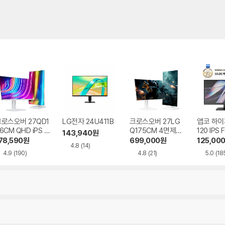
로스오버 27QD1
LG전자 24U411B
크로스오버 27LG
앱코 하이
6CM QHD iPS U
Q175CM 4면제로
120 IPS 
143,940
원
B-C 화이트 Ai 멀
QHD iPS TYPE-C
HDR 무
78,590
원
699,000
원
125,00
4.8
(14)
티스탠드
Ai 화이트 멀티스탠
4.9
(190)
4.8
(21)
5.0
(18
드