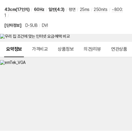
43cm(17인치)
/
60Hz
/
일반(4:3)
/
평면
/
25ms
/
250nits
/
~800:
1
/
[단자정보]
D-SUB
/
DVI
메뉴 네비게이션
요약정보
가격비교
상품정보
의견/리뷰
연관상품