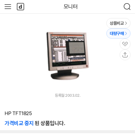
본문 바로가기
다
모니터
사
검
나
이
색
와
드
메
메
상품비교
인
뉴
대량구매
관
심
공
유
등록월 2003.02.
HP TFT1825
가격비교 중지
된 상품입니다.