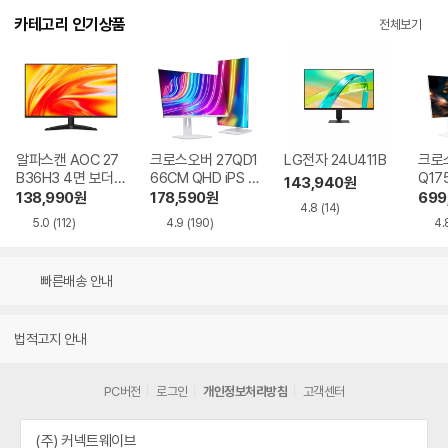
카테고리 인기상품
전체보기
알파스캔 AOC 27
크로스오버 27QD1
LG전자 24U411B
크로스
B36H3 4면 보더리
66CM QHD iPS U
Q17
143,940
원
스 IPS 120 시력보
SB-C 화이트 Ai 멀
QHD
138,990
원
178,590
원
699
4.8
(14)
호 무결점
티스탠드
Ai 
5.0
(112)
4.9
(190)
4.
드
빠른배송 안내
법적고지 안내
PC버전
로그인
개인정보처리방침
고객센터
(주) 커넥트웨이브