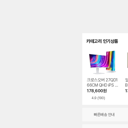
카테고리 인기상품
크로스오버 27QD1
알
66CM QHD iPS U
B
SB-C 화이트 Ai 멀
스
178,600
원
1
티스탠드
4.9
(190)
빠른배송 안내