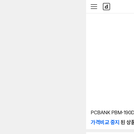
본문 바로가기
다
사
나
이
와
드
메
메
인
뉴
PCBANK PBM-190
가격비교 중지
된 상