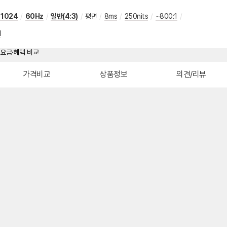
 1024
/
60Hz
/
일반(4:3)
/
평면
/
8ms
/
250nits
/
~800:1
/
I
가격비교
상품정보
의견/리뷰