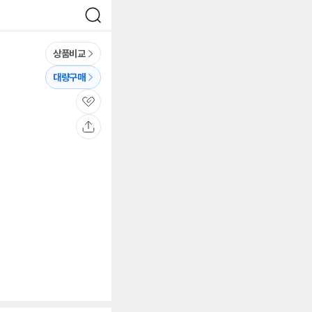
검
색
상품비교
대량구매
관
심
공
유