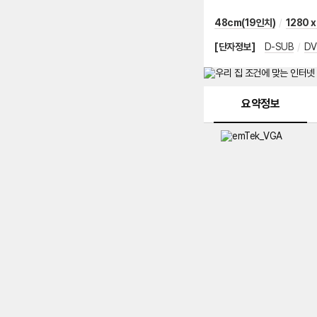
48cm(19인치)
/
1280 x
[단자정보]
D-SUB
/
DV
메뉴 네비게이션
요약정보