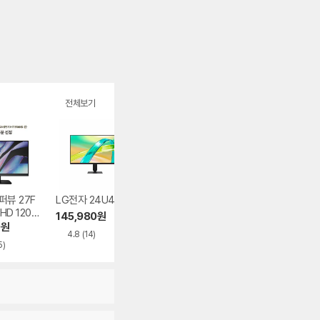
전체보기
퍼뷰 27F
LG전자 24U411B
알파스캔 AOC 27
필립스 에브니아 
FHD 120
G11 게이밍 240 F
2M2N8800 UHD
145,980
원
결점
AST IPS HDR 무결
OLED 240 프리
0
원
219,000
원
1,059,490
원
4.8
(14)
점
크 HDR 게이밍 화
5)
5.0
(75)
5.0
(347)
이트 무결점