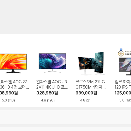
파스캔 AOC 27
알파스캔 AOC U3
크로스오버 27LG
앱코 하이
36H3 4면 보더리
2V11 4K UHD 프리
Q175CM 4면제로
120 IPS 
 IPS 120 시력보
싱크 HDR 시력보호
QHD iPS TYPE-C
HDR 무
38,990
원
328,980
원
699,000
원
125,00
호 무결점
무결점
Ai 화이트 멀티스탠
5.0
(110)
4.8
(120)
4.8
(21)
5.0
(18
드