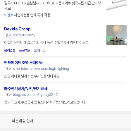
필룩스 LED T5 슬림램프 LSL3/LSL 다운라이트 컷오프를 지금 만나보
세요!
이벤트
사업자전용 업체 특가 적용
Davide Groppi
linetaste.com/
광고
이탈리아 다비데 그로피의 국내 독점 수입유통사 라인테이스트
온라인몰
프로젝트
플레이스
핸드메이드 조명 루라이팅
smartstore.naver.com/lugh_lighting
광고
조명 하나로 달라지는 우리집을 만나세요.
파주전기공사/누전/전기공사
blog.naver.com/hyeng0242
광고
등기구 교체.누전공사.증설.인테리어.작업 해드리고있습니다
빠른배송 안내