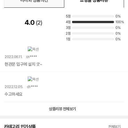
다나와 상품의견
쇼핑몰 상품리뷰
5점
0%
4.0
2
4점
100%
3점
0%
2점
0%
1점
0%
2022.06.11.
cn****
현관문 입구에 설치 굿~
2022.12.05.
ch****
수고하세요
상품리뷰 전체보기
카테고리 인기상품
전체보기