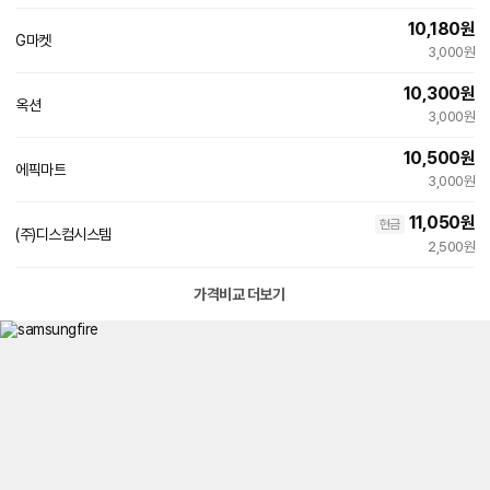
10,180
원
G마켓
빠른배송
3,000원
10,300
원
옥션
빠른배송
3,000원
10,500
원
에픽마트
네
3,000원
이
버
11,050
원
현금
페
(주)디스컴시스템
이
2,500원
가격비교 더보기