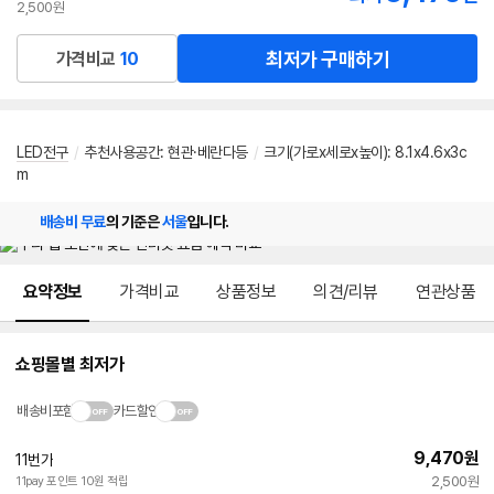
2,500원
최저가 구매하기
가격비교
10
LED전구
/
추천사용공간
:
현관·베란다등
/
크기(가로x세로x높이): 8.1x4.6x3c
m
배송비 무료
의 기준은
서울
입니다.
메뉴 네비게이션
요약정보
가격비교
상품정보
의견/리뷰
연관상품
쇼핑몰별 최저가
배송비포함
카드할인
9,470
원
11번가
2,500원
11pay 포인트 10원 적립