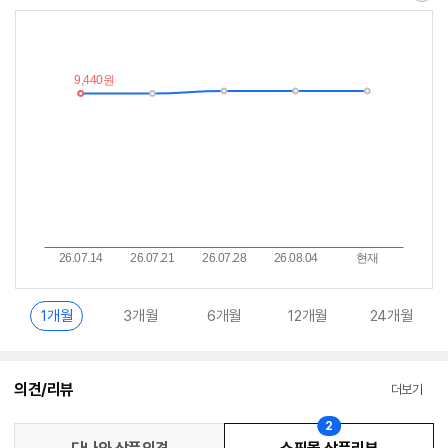
최
알
저
림
가
받
추
는
이
중
란?
1개월
3개월
6개월
12개월
24개월
의견/리뷰
더보기
2