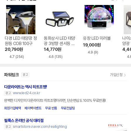
다경 LED 태양광 정
동화상사 LED 태양
유창 LED 미러볼
나이스
원등 COB 100구
광 3방향 센서등 7
양광 
19,000
원
4구
20,790
원
14,770
원
4,4
4.9
(9)
4.7
(254)
4.6
(135)
4.
파워링크
가입신청
광고
다운라이트는 역시 히트조명!
www.led24.co.kr
광고
완벽한 디자인의 다운라이트! 히트조명이라면, 단순변심도 100% 무료반품!
회원가입혜택
페이백이벤트
무료 반품
무료컨설팅
필룩스 온라인 공식 대리점
smartstore.naver.com/reallighting
광고