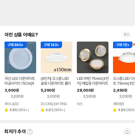
이런 상품 어때요?
광고
구매 840+
구매 140+
구매 1천+
국산 LED 다운라이트
(6인치) 오스람 LED
LED 버턴 75mm(3인
오스람 LED 
타공사이즈 15Cm(6
슬림 다운라이트 플리
치) 매입등 다운라이트
트 75mm(3인치
인치) 20W 주광색
커프리 150mm, 17
W 확산형 매입
3,900
5,290
28,000
2,450
원
원
원
원
W, 주백색
등 플리커프리
3,000원
3,000원
3,500원
3,000원
루미나LED
DUCKSLIGHTING
비츠
해피램프
네이버
네이
페이
페이
리
리
리
4.86
(
999+
)
4.83
(
999+
)
4.86
(
999
별
별
별
뷰
뷰
뷰
점
점
점
수
수
수
최저가 추이