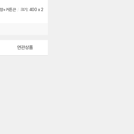
)2장+커튼끈
/
크기: 400 x 2
연관상품