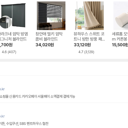
아라크네 암막 방염
창안애 멀키 암막
뷰하우스 스위트 코
세류홈 모
시그니처 블라인드
콤비 블라인드
트니 방한 방풍 패
m 커튼봉
딩 누빔 암막 커튼
,700
원
34,020
원
33,120
원
15,500
4.6
(407)
4.7
(3,129)
.kr
쇼핑몰 신용카드 카카오페이 서울페이 소액결제 결제가능
.kr
커튼, 수입쿠션, SBS 펜트하우스 협찬