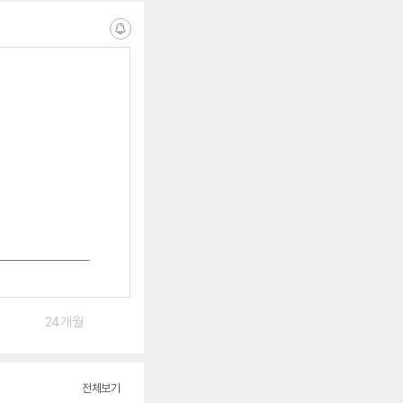
알
림
받
는
중
24개월
전체보기