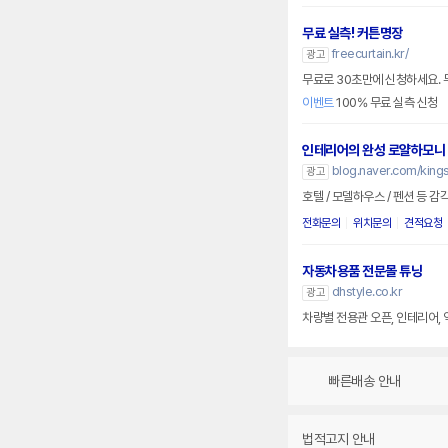
무료 실측! 커튼명장
freecurtain.kr/
광고
무료로 30초만에 신청하세요. 무
이벤트
100% 무료 실측 신청
인테리어의 완성 로얄하모니
blog.naver.com/king
광고
호텔 / 모델하우스 / 펜션 등 
전화문의
위치문의
견적요청
자동차용품 전문몰 튜닝
dhstyle.co.kr
광고
차량별 전용관 오픈, 인테리어, 
빠른배송 안내
법적고지 안내