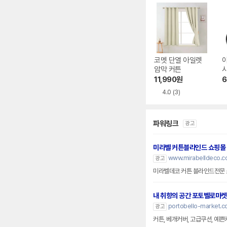
코멧 단열 아일렛
암막 커튼
11,990
원
6
4.0
(3)
파워링크
광고
미라벨 커튼블라인드 쇼핑몰
www.mirabelldeco.co
광고
미라벨데코 커튼 블라인드전문 
내 취향의 공간 포토벨로마켓
portobello-market.co
광고
커튼, 베개커버, 고급쿠션, 예쁜