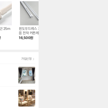
던 25m
윈도우드레스 저소
뷰하우스 비츠 아일
창안애 시크릿 암
음 전착 커튼레일 1
렛 암막커튼 커튼봉
콤비 블라인드
0자
세트
원
16,500
원
38,220
원
4,300
원
4.4
(1,782)
4.5
(2,025)
가입신청