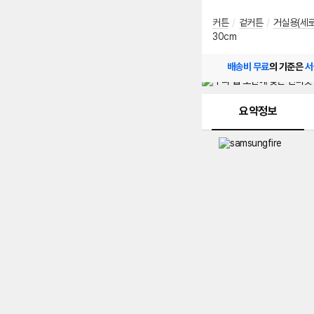
커튼
/
겉커튼
/
거실용(세로
30cm
배송비 무료
의 기준은
서
메뉴 네비게이션
요약정보