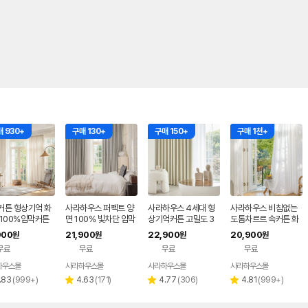
 930+
구매 130+
구매 150+
구매 1천+
커튼 형상기억 화
사라하우스 퍼펙트 양
사라하우스 4세대 형
사라하우스 비침없는
 100%암막커튼
면 100% 빛차단 암막
상기억커튼 고밀도 3
도톰차르르 속커튼 화
 안방 사계절 주문
커튼 1+1 거실 안방 커
중직 빛차단 거실 안방
이트 거실 안방 나비주
900
21,900
22,900
20,900
원
원
원
원
루나 140x180
튼
암막커튼
름 쉬폰커튼 90cm
무료
무료
무료
무료
하우스몰
사라하우스몰
사라하우스몰
사라하우스몰
네이버
네이버
네이버
네이버
페이
페이
페이
페이
리
리
리
리
.83
(
999+
)
4.63
(
171
)
4.77
(
306
)
4.81
(
999+
)
별
별
별
뷰
뷰
뷰
뷰
점
점
점
수
수
수
수