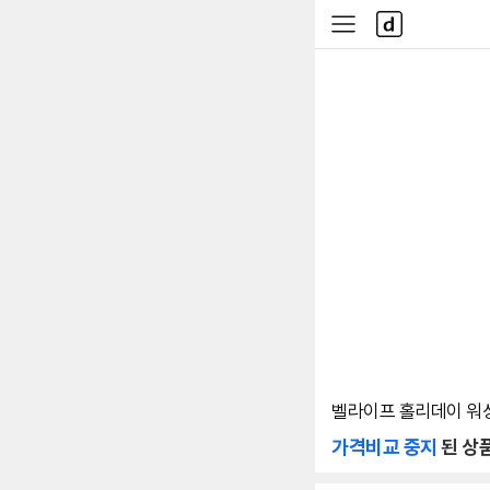
본문 바로가기
다
사
나
이
와
드
메
메
인
뉴
벨라이프 홀리데이 워싱면
가격비교 중지
된 상