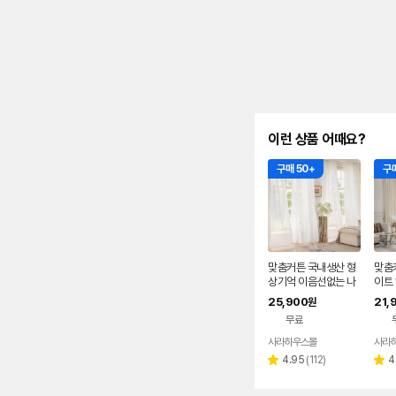
이런 상품 어때요?
구매 50+
구매
맞춤커튼 국내생산 형
맞춤
상기억 이음선없는 나
이트
비주름 거실 안방 화이
거실
25,900
21,
원
트 쉬폰 속커튼
제작 
무료
사라하우스몰
사라
네이버
페이
리
4.95
(
112
)
4
별
별
뷰
점
점
수