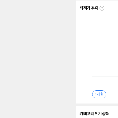
최저가 추이
최
저
가
추
이
란?
1개월
카테고리 인기상품