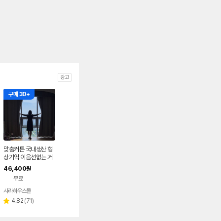
광고
구매 30+
맞춤커튼 국내생산 형
상기억 이음선없는 거
실 안방 100%암막커
46,400
원
튼 (8color)
무료
사라하우스몰
네이버
페이
리
4.82
(
71
)
별
뷰
점
수