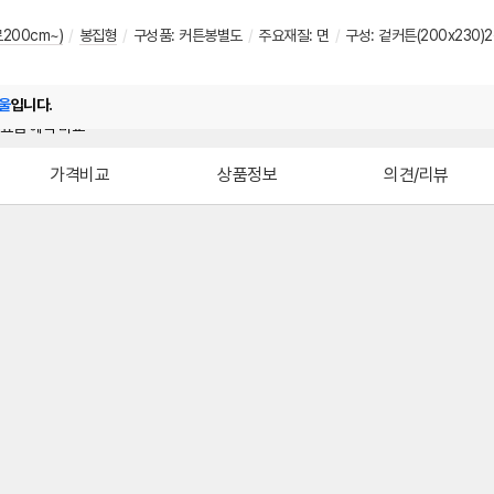
200cm~)
/
봉집형
/
구성품: 커튼봉별도
/
주요재질: 면
/
구성: 겉커튼(200x230
울
입니다.
가격비교
상품정보
의견/리뷰