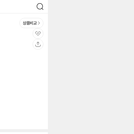
검
색
상품비교
관
심
공
유