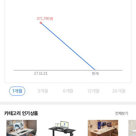
저
림
가
받
추
는
이
중
란?
1개월
3개월
6개월
12개월
24개월
카테고리 인기상품
전체보기