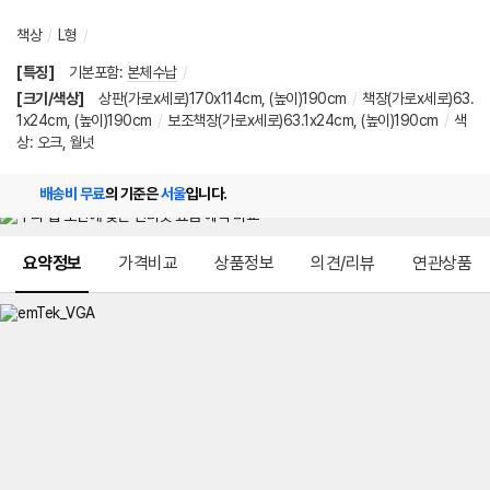
책상
/
L형
/
[특징]
기본포함
:
본체수납
/
[크기/색상]
상판(가로x세로)170x114cm, (높이)190cm
/
책장(가로x세로)63.
1x24cm, (높이)190cm
/
보조책장(가로x세로)63.1x24cm, (높이)190cm
/
색
상: 오크, 월넛
배송비 무료
의 기준은
서울
입니다.
메뉴 네비게이션
요약정보
가격비교
상품정보
의견/리뷰
연관상품