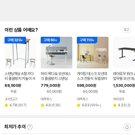
이런 상품 어때요?
광고
구매 320+
구매 60+
구매 110+
스탠딩책상 A형 키다
허리 목디슼 모션데스
게이밍 데스크 모션데
레어로우 워크 
리 졸음방지 키높이 서
크 졸음방지 스탠딩
스크 전동식 듀얼모터
업무용 모션 데스
서쓰는 테이블 스탠드
400x800mm
68,500
779,000
598,000
1,530,000
원
원
원
원
학원 학교 고등학생 완
러
무료
60,000원
60,000원
무료
제품
JH앤교구
에렉투스
에렉투스
레어로우
네이버
네이버
네이
페이
페이
페이
리
리
리
리
4.78
(
907
)
4.9
(
638
)
4.93
(
999+
)
4.33
(
3
)
별
별
별
별
뷰
뷰
뷰
뷰
점
점
점
점
수
수
수
수
최저가 추이
최
알