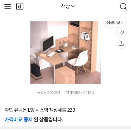
본문 바로가기
다
다나와
책상
사
검
나
이
색
와
드
메
메
상품비교
인
뉴
관
심
공
유
등록월 2007.08.
이미지출처: 롯데ON
자토 유니온 L형 시스템 책상세트 223
가격비교 중지
된 상품입니다.