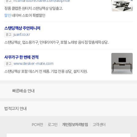
m.smartstore.naver.com/lastprice
광고
정품 클렙튼 원터치 스탠딩책상 당일출고.
할인
네이버 스토어 특별할인
스탠딩책상 주안퍼니처
juanf.co.kr
광고
스탠딩책상, 업소용가구, 인테리어가구, 호텔 노래방 음식점 맞춤제작상담.
사무가구 한 번에 견적
www.desker-mate.com
광고
스탠딩책상 포함 데스커 전 제품. 기업 전용 상담, 설치 지원.
빠른배송 안내
법적고지 안내
PC버전
로그인
개인정보처리방침
고객센터