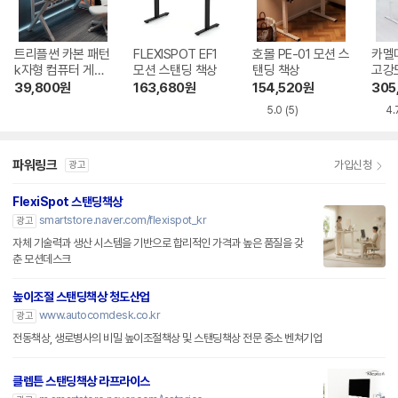
트리플썬 카본 패턴
FLEXISPOT EF1
호몰 PE-01 모션 스
카멜마
k자형 컴퓨터 게이
모션 스탠딩 책상
탠딩 책상
고강
밍 책상
프레
39,800
원
163,680
원
154,520
원
305
책상
5.0
(5)
4.
파워링크
가입신청
광고
FlexiSpot 스탠딩책상
smartstore.naver.com/flexispot_kr
광고
자체 기술력과 생산 시스템을 기반으로 합리적인 가격과 높은 품질을 갖
춘 모션데스크
높이조절 스탠딩책상 청도산업
www.autocomdesk.co.kr
광고
전동책상, 생로병사의 비밀 높이조절책상 및 스탠딩책상 전문 중소 벤쳐기업
클렙튼 스탠딩책상 라프라이스