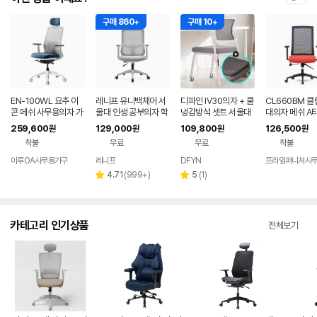
구매 860+
구매 10+
EN-100WL 요추 이
레니프 유니백체어 서
디파인 IV30의자 + 쿨
CL660BM 클
콘 메쉬 사무용의자 가
울대 인생 공부의자 학
냉감방석 셋트 서울대
대의자 메쉬 A
구싼곳 서울대의자 허
생 책상 사무용 사무실
수험생 여름 차량용 쿨
정팔걸이 중형 
259,600
129,000
109,800
126,500
원
원
원
원
리편한
컴퓨터 화이트
링 벌집 메쉬 통풍
원한 회의실
착불
무료
무료
착불
이루OA사무용가구
레니프
DFYN
프라임퍼니처사
네이버
페이
리
리
4.71
(
999+
)
5
(
1
)
별
별
뷰
뷰
점
점
수
수
카테고리 인기상품
전체보기