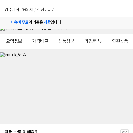
컴퓨터,사무용의자
/
색상 : 블루
배송비 무료
의 기준은
서울
입니다.
메뉴 네비게이션
요약정보
가격비교
상품정보
의견/리뷰
연관상품
이런 상품 어때요?
광고