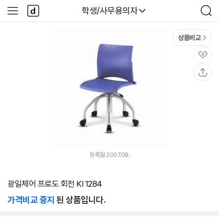
본문 바로가기
다
다나와
학생/사무용의자
사
검
나
이
색
와
드
메
메
상품비교
인
뉴
관
심
공
유
등록월 2007.08.
광일체어 프로도 회전 KI 1284
가격비교 중지
된 상품입니다.