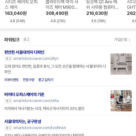
시디즈 베이직 오피
클라우드백 마이 사
듀오백 Q1 Airo 메
시디즈 
스 체어
이즈 체어 M900M
쉬 사무용 컴퓨터
GHT
Q 2.0 게이밍 의자
책상 의자
163,040
원
308,490
원
216,630
원
262
4.8
(548)
4.8
(250)
4.6
(196)
4.
파워링크
가입신청
광고
편안한 서울대의자 디파인
smartstore.naver.com/dfyn
광고
오래 앉아도 편안한, 집중과 휴식, 그 모든 순간을 함께하는 서울대의자 디
파인
리뷰이벤트
한정수량
묻고 답하기
바이타 오피스체어의 기준
smartstore.naver.com/vitha
광고
의자에서 마사지받는 시대, 적외선 마사지의자 33% 할인
서울대의자는, 공구완성
smartstore.naver.com/toolfinish
광고
오피스체어 사무용의자 공부의자 인테리어의자 대량견적