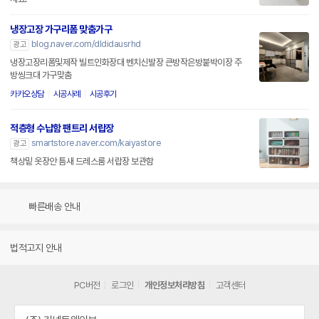
냉장고장 가구리폼 맞춤가구
blog.naver.com/dldidausrhd
광고
냉장고장리폼및제작 빌트인화장대 벤치신발장 큰방작은방붙박이장 주
방씽크대 가구맞춤
카카오상담
시공사례
시공후기
적층형 수납함 팬트리 서랍장
smartstore.naver.com/kaiyastore
광고
책상밑 옷장안 틈새 드레스룸 서랍장 보관함
빠른배송 안내
법적고지 안내
PC버전
로그인
개인정보처리방침
고객센터