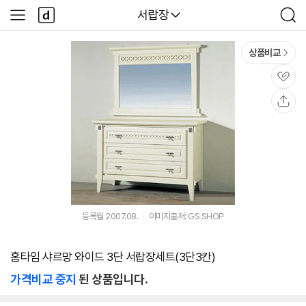
본문 바로가기
다
다나와
서랍장
사
검
나
이
색
와
드
메
메
상품비교
인
뉴
관
심
공
유
등록월 2007.08.
이미지출처: GS SHOP
홈타임 샤르망 와이드 3단 서랍장세트(3단3칸)
가격비교 중지
된 상품입니다.