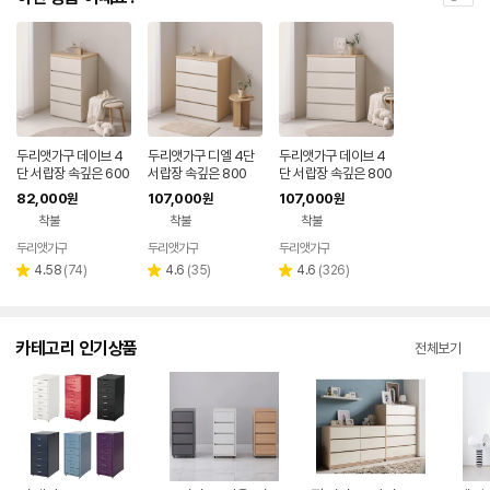
두리앳가구 데이브 4
두리앳가구 디엘 4단
두리앳가구 데이브 4
단 서랍장 속깊은 600
서랍장 속깊은 800
단 서랍장 속깊은 800
82,000
107,000
107,000
원
원
원
착불
착불
착불
두리앳가구
두리앳가구
두리앳가구
네이버
네이버
네이버
페이
페이
페이
리
리
리
4.58
(
74
)
4.6
(
35
)
4.6
(
326
)
별
별
별
뷰
뷰
뷰
점
점
점
수
수
수
카테고리 인기상품
전체보기