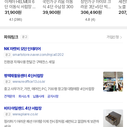
이케아 HELMER 6
국민가구 리움 이동
장인가구 아이브 크
세컨
단 이동식 서랍장 2
식 4단 수납장 300
라운 3단+5단 빅와
노클
80
이드 서랍장세트A
5단 
31,900
원
39,900
원
306,490
원
207
2200
4.1
(286)
4.8
(4)
파워링크
가입신청
광고
NK 마켓비 모던 인테리어
smartstore.naver.com/mjca0202
광고
친환경 자재사용 한달간 구매찬스 세일
평택재활용센터 4단서랍장
www.reoffice13.co.kr
광고
중고 사무가구, 가전, 에어컨, PC, 700평 창고형 대형매장 4단서랍장
견적문의
회사소개
납품사례
공지사항
비타 아일랜드 4단 서랍장
www.plaire.co.kr
광고
정리하기 어려운 패션 아이템 이제 전시장처럼 세련되고 깔끔하게 보관하
세요!