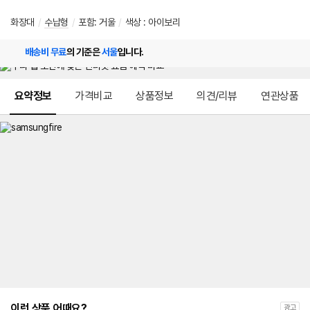
화장대
/
수납형
/
포함
:
거울
/
색상 : 아이보리
배송비 무료
의 기준은
서울
입니다.
메뉴 네비게이션
요약정보
가격비교
상품정보
의견/리뷰
연관상품
이런 상품 어때요?
광고