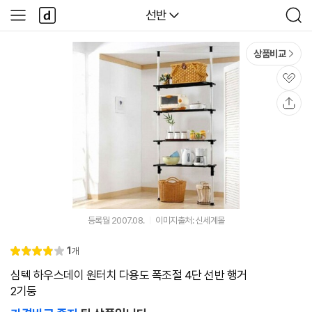
본문 바로가기
다
다나와
선반
사
검
나
이
색
와
드
메
메
상품비교
인
뉴
관
심
공
유
등록월 2007.08.
이미지출처: 신세계몰
리
1
개
별
4.
뷰
점
0
심텍 하우스데이 원터치 다용도 폭조절 4단 선반 행거
2기둥