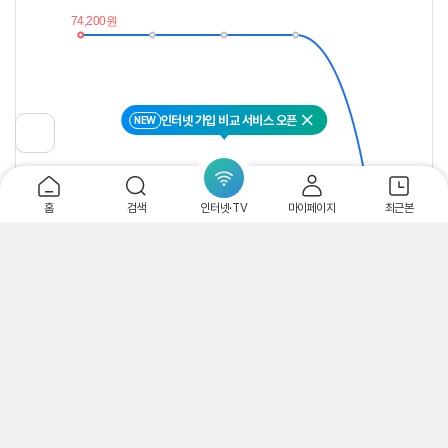
추
는
이
중
란?
인터넷 가입 비교 서비스 오픈
NEW
닫기
이
전
페
이
지
홈
검색
인터넷·TV
마이페이지
최근본
로
이
동
1개월
3개월
6개월
12개월
24개월
의견/리뷰
더보기
1
다나와 상품의견
쇼핑몰 상품리뷰