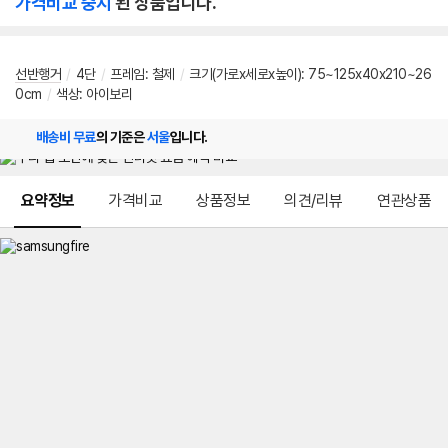
가격비교 중지
된 상품입니다.
선반행거
/
4단
/
프레임: 철제
/
크기(가로x세로x높이): 75~125x40x210~26
0cm
/
색상: 아이보리
배송비 무료
의 기준은
서울
입니다.
메뉴 네비게이션
요약정보
가격비교
상품정보
의견/리뷰
연관상품