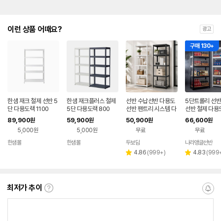
이런 상품 어때요?
광고
구매 130+
한샘 재크 철제 선반 5
한샘 재크플러스 철제
선반 수납선반 다용도
5단트롤리 선반
단 다용도랙 1100
5단 다용도랙 800
선반 팬트리 시스템 다
선반 철제 다용
용도실 랙 조립 선반장
조
89,900
59,900
50,900
66,600
원
원
원
원
2102101200 5단
5,000원
5,000원
무료
무료
한샘몰
한샘몰
두보담
나라앵글선반
네이버
페이
리
리
4.86
(
999+
)
4.83
(
999
별
별
뷰
뷰
점
점
수
수
최저가 추이
최
알
저
림
가
받