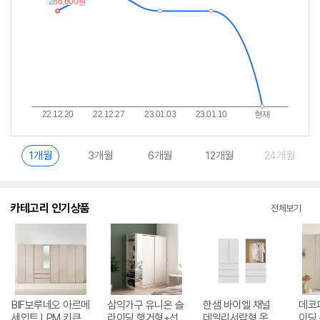
1개월
3개월
6개월
12개월
24개월
카테고리 인기상품
전체보기
BIF보루네오 아르메
삼익가구 유니온 슬
한샘 바이엘 채널
데코
세인트 LPM 키큰장
라이딩 행거형+선
데일리서랍형 옷장
이딩 