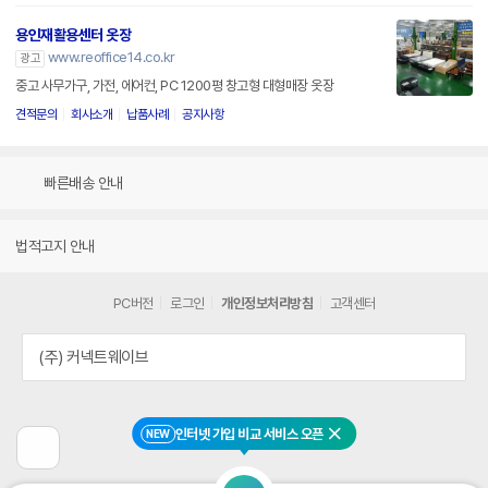
용인재활용센터 옷장
www.reoffice14.co.kr
광고
중고 사무가구, 가전, 에어컨, PC 1200평 창고형 대형매장 옷장
견적문의
회사소개
납품사례
공지사항
빠른배송 안내
법적고지 안내
PC버전
로그인
개인정보처리방침
고객센터
(주) 커넥트웨이브
인터넷 가입 비교 서비스 오픈
NEW
닫기
이
전
페