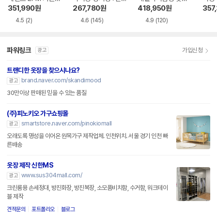
터치 옷장세트 320
반형 A세트 옷장 15
1000
351,990
원
267,780
원
418,950
원
357
0
00
4.5
(2)
4.6
(145)
4.9
(120)
파워링크
가입신청
광고
트랜디한 옷장을 찾으시나요?
brand.naver.com/skandimood
광고
30만이상 판매된 믿을 수 있는 품질
(주)피노키오 가구쇼핑몰
smartstore.naver.com/pinokiomall
광고
오래도록 명성을 이어온 원목가구 제작업체. 인천위치. 서울 경기 인천 빠
른배송
옷장 제작 신한MS
www.sus304mall.com/
광고
크린룸용 손세정대, 방진화장, 방진복장, 소모품비치함, 수거함, 워크테이
블 제작
견적문의
포트폴리오
블로그