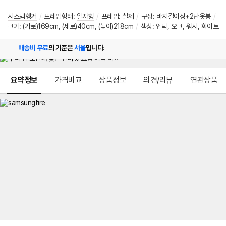
시스템행거
/
프레임형태:
일자형
/
프레임: 철제
/
구성: 바지걸이장+2단옷봉
/
크기: (가로)169cm, (세로)40cm, (높이)218cm
/
색상: 엔틱, 오크, 워시, 화이트
배송비 무료
의 기준은
서울
입니다.
메뉴 네비게이션
요약정보
가격비교
상품정보
의견/리뷰
연관상품