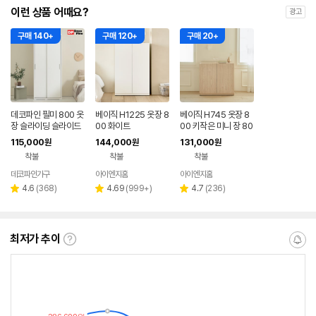
이런 상품 어때요?
광고
구매 140+
구매 120+
구매 20+
데코파인 필미 800 옷
베이직 H1225 옷장 8
베이직 H745 옷장 8
장 슬라이딩 슬라이드
00 화이트
00 키작은 미니 장 80
미닫이 작은방 원룸 싱
0x500x745mm, 내
115,000
144,000
131,000
원
원
원
글 슬림 미니
추럴오크
착불
착불
착불
데코파인가구
아이엔지홈
아이엔지홈
네이버
페이
리
리
리
4.6
(
368
)
4.69
(
999+
)
4.7
(
236
)
별
별
별
뷰
뷰
뷰
점
점
점
수
수
수
최저가 추이
최
알
저
림
가
받
추
는
이
중
란?