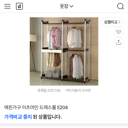
본문 바로가기
다
다나와
옷장
사
검
나
이
색
와
드
메
메
상품비교
인
뉴
관
심
공
유
등록월 2007.08.
이미지출처: G마켓
에든가구 이츠마인 드레스룸 E204
가격비교 중지
된 상품입니다.