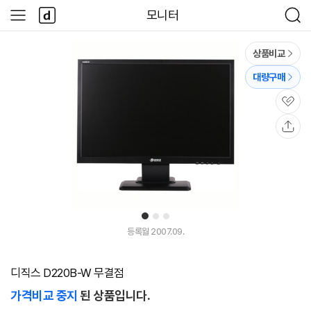
본문 바로가기
다
모니터
사
검
나
이
색
와
드
메
메
상품비교
인
뉴
대량구매
관
심
공
유
1
2
3
등록월 2007.09.
디직스 D220B-W 무결점
가격비교 중지
된 상품입니다.