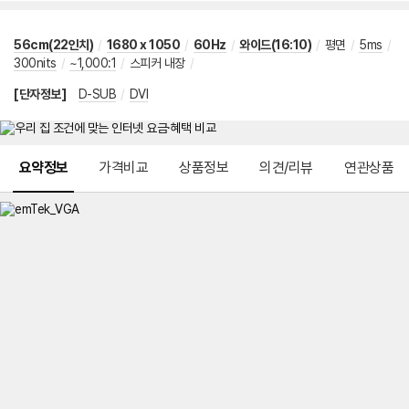
56cm(22인치)
/
1680 x 1050
/
60Hz
/
와이드(16:10)
/
평면
/
5ms
/
300nits
/
~1,000:1
/
스피커 내장
/
[단자정보]
D-SUB
/
DVI
메뉴 네비게이션
요약정보
가격비교
상품정보
의견/리뷰
연관상품