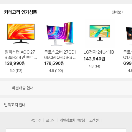
카테고리 인기상품
전체보기
알파스캔 AOC 27
크로스오버 27QD1
LG전자 24U411B
크로스
B36H3 4면 보더리
66CM QHD iPS U
Q17
143,940
원
스 IPS 120 시력보
SB-C 화이트 Ai 멀
QHD
138,990
원
178,590
원
699
4.8
(14)
호 무결점
티스탠드
Ai 
5.0
(112)
4.9
(190)
4.
드
빠른배송 안내
법적고지 안내
PC버전
로그인
개인정보처리방침
고객센터