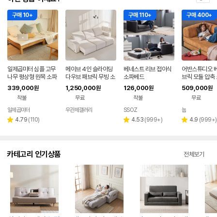
구매 10+
구매 110+
구매 400+
일제곱미터 심플 고무
메이브 4인 슬라이딩
베네스트 리브 접이식
어반스튜디오 베
나무 평상형 원목 소파
다우브 패브릭 무빙 소
소파베드
브릭 모듈 압축 
베드 슈퍼싱글
파 베드
파베드 스툴미포
339,000
1,250,000
126,000
509,000
원
원
원
원
얼버터, 3인용
착불
무료
착불
무료
일제곱미터
우관제갤러리
SSOZ
눕
네이버
페이
리
리
리
4.79
(
110
)
4.53
(
999+
)
4.9
(
999+
)
별
별
별
뷰
뷰
뷰
점
점
점
수
수
수
카테고리 인기상품
전체보기