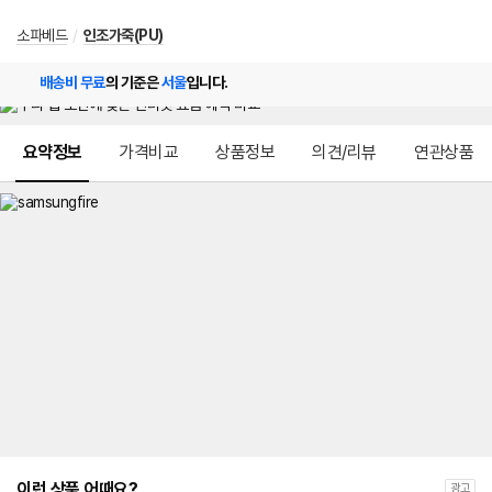
소파베드
/
인조가죽(PU)
배송비 무료
의 기준은
서울
입니다.
메뉴 네비게이션
요약정보
가격비교
상품정보
의견/리뷰
연관상품
이런 상품 어때요?
광고