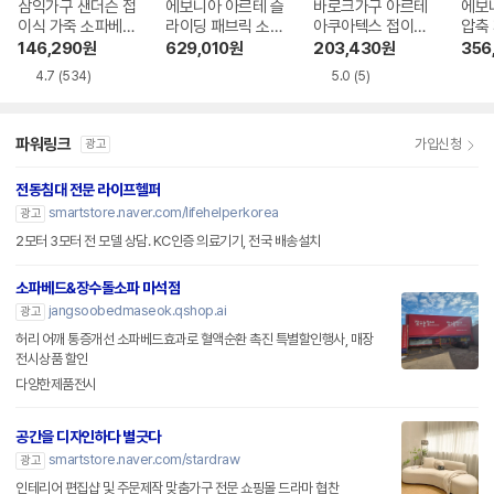
삼익가구 샌더슨 접
에보니아 아르테 슬
바로크가구 아르테
에보
이식 가죽 소파베드
라이딩 패브릭 소파
아쿠아텍스 접이식
압축
3인용
베드 1인용
소파베드 3인용
같은
146,290
원
629,010
원
203,430
원
356
용
4.7
(534)
5.0
(5)
파워링크
가입신청
광고
전동침대 전문 라이프헬퍼
smartstore.naver.com/lifehelperkorea
광고
2모터 3모터 전 모델 상담. KC인증 의료기기, 전국 배송설치
소파베드&장수돌소파 마석점
jangsoobedmaseok.qshop.ai
광고
허리 어깨 통증개선 소파베드효과로 혈액순환 촉진 특별할인행사, 매장
전시상품 할인
다양한제품전시
공간을 디자인하다 별긋다
smartstore.naver.com/stardraw
광고
인테리어 편집샵 및 주문제작 맞춤가구 전문 쇼핑몰 드라마 협찬