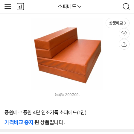
본문 바로가기
다
다나와
소파베드
사
검
나
이
색
와
드
메
메
상품비교
인
뉴
관
심
공
유
등록월 2007.09.
풍원테크 풍원 4단 인조가죽 소파베드(1인)
가격비교 중지
된 상품입니다.