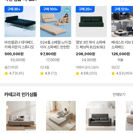
구매 30+
구매 100+
구매 20+
구매 120+
바르셀로나 데이베드
024홈 소베럴 노아 접
앰보 3인 좌식 소파베
베네스트 리브 
카페 라운지 스튜디오
이식 소파베드 탄탄한
드 패브릭 8228.182
소파베드
침대 베드쇼파 블랙 p
패브릭 쇼파 침대 M (9
0, 다크그린
500,000
97,800
206,000
126,000
원
원
원
원
u가죽 183x84cm
0x190x9cm), 아이
50,000원
17,000원
24,000원
착불
보리, 1인용
홈즈라이프
024홈
마켓비 공식스토어
SSOZ
네이버
페이
리
리
리
리
4.73
(
45
)
4.9
(
72
)
4.58
(
200
)
4.53
(
999
별
별
별
별
뷰
뷰
뷰
뷰
점
점
점
점
수
수
수
수
카테고리 인기상품
전체보기