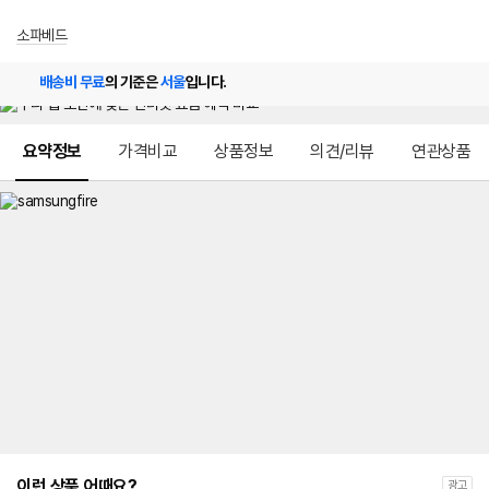
소파베드
배송비 무료
의 기준은
서울
입니다.
메뉴 네비게이션
요약정보
가격비교
상품정보
의견/리뷰
연관상품
이런 상품 어때요?
광고