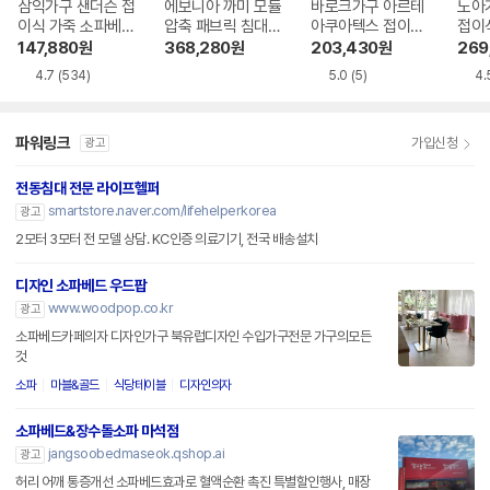
삼익가구 샌더슨 접
에보니아 까미 모듈
바로크가구 아르테
노아
이식 가죽 소파베드
압축 패브릭 침대
아쿠아텍스 접이식
접이
3인용
같은 소파베드 2인
소파베드 3인용
베드
147,880
원
368,280
원
203,430
원
269
용
4.7
(534)
5.0
(5)
4.
파워링크
가입신청
광고
전동침대 전문 라이프헬퍼
smartstore.naver.com/lifehelperkorea
광고
2모터 3모터 전 모델 상담. KC인증 의료기기, 전국 배송설치
디자인 소파베드 우드팝
www.woodpop.co.kr
광고
소파베드카페의자 디자인가구 북유럽디자인 수입가구전문 가구의모든
것
소파
마블&골드
식당테이블
디자인의자
소파베드&장수돌소파 마석점
jangsoobedmaseok.qshop.ai
광고
허리 어깨 통증개선 소파베드효과로 혈액순환 촉진 특별할인행사, 매장