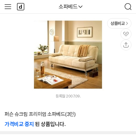
본문 바로가기
다
다나와
소파베드
사
검
나
이
색
와
드
메
메
상품비교
인
뉴
관
심
공
유
등록월 2007.09.
퍼슨 슈크림 프리미엄 소파베드(3인)
가격비교 중지
된 상품입니다.