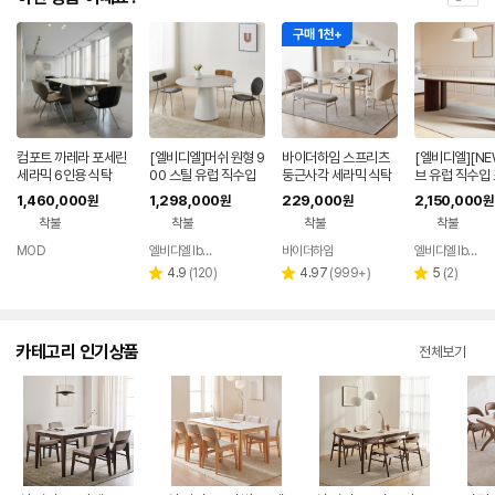
구매 1천+
컴포트 까레라 포세린
[엘비디엘]머쉬 원형 9
바이더하임 스프리츠
[엘비디엘][NE
세라믹 6인용 식탁
00 스틸 유럽 직수입
둥근사각 세라믹 식탁
브 유럽 직수입
포세린 세라믹 식탁 12
베이지 4인용 테이블
세라믹식탁 12
1,460,000
1,298,000
229,000
2,150,000
원
원
원
원
T 테이블
포세린 1400
블 1400 월넛
착불
착불
착불
착불
MOD
엘비디엘 lbdl
바이더하임
엘비디엘 lbdl
네이버
네이버
페이
페이
리
리
리
4.9
(
120
)
4.97
(
999+
)
5
(
2
)
별
별
별
뷰
뷰
뷰
점
점
점
수
수
수
카테고리 인기상품
전체보기