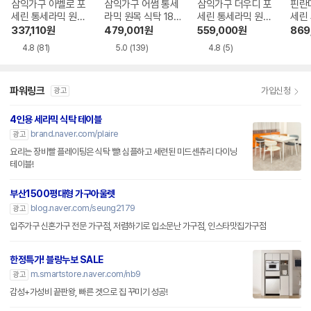
삼익가구 아벨로 포
삼익가구 어썸 통세
삼익가구 더우디 포
핀란
세린 통세라믹 원목
라믹 원목 식탁 180
세린 통세라믹 원목
세린
식탁 1400
0
식탁 1600
목 식
337,110
원
479,001
원
559,000
원
869
4.8
(81)
5.0
(139)
4.8
(5)
파워링크
가입신청
광고
4인용 세라믹 식탁 테이블
brand.naver.com/plaire
광고
요리는 장비빨 플레이팅은 식탁 빨! 심플하고 세련된 미드센츄리 다이닝
테이블!
부산1500평대형 가구아울렛
blog.naver.com/seung2179
광고
입주가구 신혼가구 전문 가구점, 저렴하기로 입소문난 가구점, 인스타맛집가구점
한정특가! 블랑누보 SALE
m.smartstore.naver.com/nb9
광고
감성+가성비 끝판왕, 빠른 겟으로 집 꾸미기 성공!