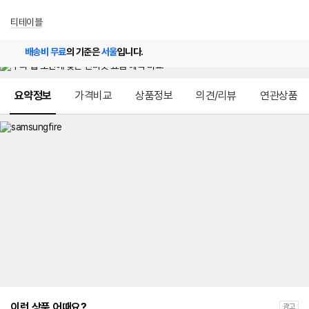
티테이블
배송비 무료
의 기준은
서울
입니다.
메뉴 네비게이션
요약정보
가격비교
상품정보
의견/리뷰
연관상품
이런 상품 어때요?
광고