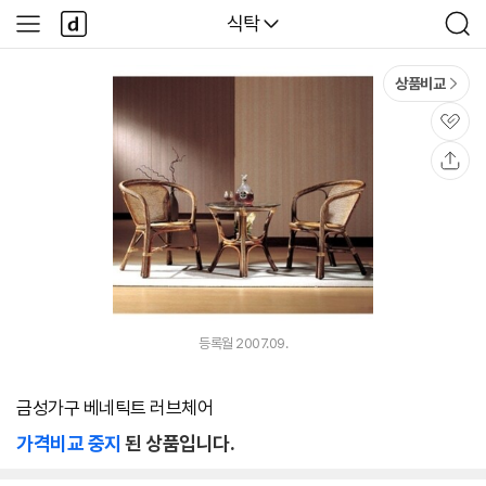
본문 바로가기
다
다나와
식탁
사
검
나
이
색
와
드
메
메
상품비교
인
뉴
관
심
공
유
등록월 2007.09.
금성가구 베네틱트 러브체어
가격비교 중지
된 상품입니다.