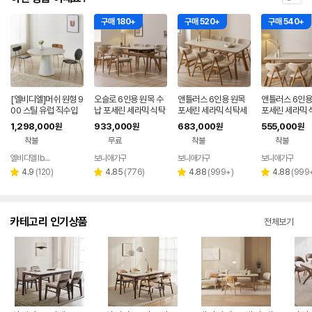
구매 180+
구매 520+
구매 540+
[엘비디엘]머쉬 원형 9
오슬로 6인용 원목 수
앤틀러스 6인용 원목
앤틀러스 6인용
00 스틸 유럽 직수입
납 포세린 세라믹 식탁
포세린 세라믹 식탁세
포세린 세라믹 
포세린 세라믹 식탁 12
세트 식탁+의자6, 18
트 식탁+의자6, 2000
트 식탁+의자3
1,298,000
933,000
683,000
555,000
원
원
원
원
T 테이블
00mm, 쿠키
mm, 쿠키
1, 1800mm, 
착불
무료
착불
착불
엘비디엘 lbdl
보니애가구
보니애가구
보니애가구
네이버
페이
리
리
리
리
4.9
(
120
)
4.85
(
776
)
4.88
(
999+
)
4.88
(
999
별
별
별
별
뷰
뷰
뷰
뷰
점
점
점
점
수
수
수
수
카테고리 인기상품
전체보기