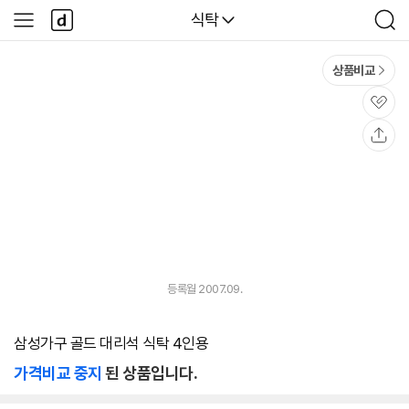
본문 바로가기
다
다나와
식탁
사
검
나
이
색
와
드
메
메
상품비교
인
뉴
관
심
공
유
등록월 2007.09.
삼성가구 골드 대리석 식탁 4인용
가격비교 중지
된 상품입니다.