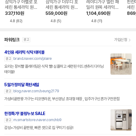
삼익가구 아벨로 포
삼익가구 더우디 포
레이디가구 엘린 패
핀란
세린 통세라믹 원목
세린 통세라믹 원목
밀리 원목 세라믹
세린
식탁 1400
식탁 1600
식탁 1800
목 식
337,110
원
559,000
원
1,104,690
원
869
4.8
(82)
4.8
(5)
4.8
(11)
파워링크
가입신청
광고
4인용 세라믹 식탁 테이블
brand.naver.com/plaire
광고
요리는 장비빨 플레이팅은 식탁 빨! 심플하고 세련된 미드센츄리 다이닝
테이블!
5월가정의달 폭탄세일
blog.naver.com/seung2179
광고
가성비끝판왕 가구는 리코앤라온, 부산경남 초대형 매장 , 입주가구신혼가구전문점
한정특가! 블랑누보 SALE
m.smartstore.naver.com/nb9
광고
감성+가성비 끝판왕, 빠른 겟으로 집 꾸미기 성공!