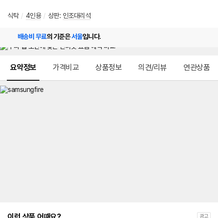
식탁
/
4인용
/
상판:
인조대리석
배송비 무료
의 기준은
서울
입니다.
메뉴 네비게이션
요약정보
가격비교
상품정보
의견/리뷰
연관상품
이런 상품 어때요?
광고