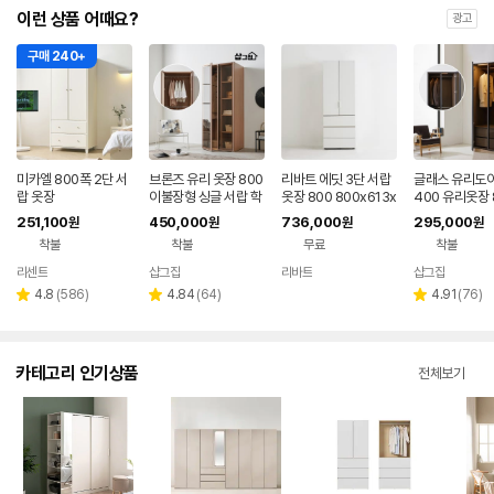
이런 상품 어때요?
광고
구매 240+
미카엘 800폭 2단 서
브론즈 유리 옷장 800
리바트 에딧 3단 서랍
글래스 유리도어
랍 옷장
이불장형 싱글 서랍 학
옷장 800 800x613x
400 유리옷장 
생 원룸 옷방 드레스룸
2200, 화이트+화이
서랍 틈새 학생 
251,100
450,000
736,000
295,000
원
원
원
원
옷장 시스템장
트 손잡이
방 드레스룸 시
착불
착불
무료
착불
리센트
샵그집
리바트
샵그집
리
리
리
4.8
(
586
)
4.84
(
64
)
4.91
(
76
)
별
별
별
뷰
뷰
뷰
점
점
점
수
수
수
카테고리 인기상품
전체보기