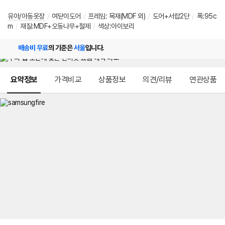
유아/아동옷장
/
여닫이도어
/
프레임: 목재(MDF 외)
/
도어+서랍2단
/
폭:95c
m
/
재질:MDF+오동나무+철제
/
색상:아이보리
배송비 무료
의 기준은
서울
입니다.
메뉴 네비게이션
요약정보
가격비교
상품정보
의견/리뷰
연관상품