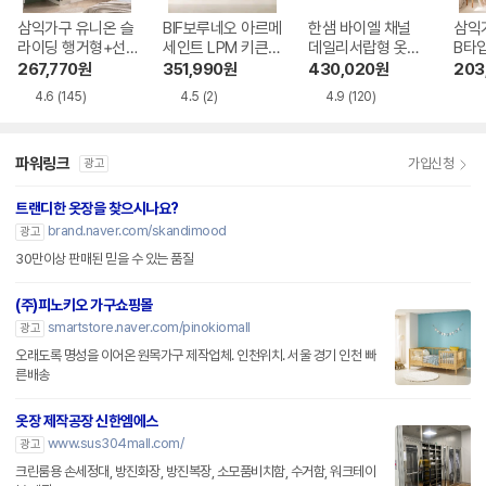
삼익가구 유니온 슬
BIF보루네오 아르메
한샘 바이엘 채널
삼익
라이딩 행거형+선
세인트 LPM 키큰장
데일리서랍형 옷장
B타입
반형 A세트 옷장 15
터치 옷장세트 320
1000
267,770
원
351,990
원
430,020
원
203
00
0
4.6
(145)
4.5
(2)
4.9
(120)
파워링크
가입신청
광고
트랜디한 옷장을 찾으시나요?
brand.naver.com/skandimood
광고
30만이상 판매된 믿을 수 있는 품질
(주)피노키오 가구쇼핑몰
smartstore.naver.com/pinokiomall
광고
오래도록 명성을 이어온 원목가구 제작업체. 인천위치. 서울 경기 인천 빠
른배송
옷장 제작공장 신한엠에스
www.sus304mall.com/
광고
크린룸용 손세정대, 방진화장, 방진복장, 소모품비치함, 수거함, 워크테이