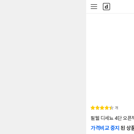
본문 바로가기
다
사
나
이
와
드
메
메
인
뉴
리
개
별
4.
뷰
점
4
필웰 디세뇨 4단 오픈책
가격비교 중지
된 상