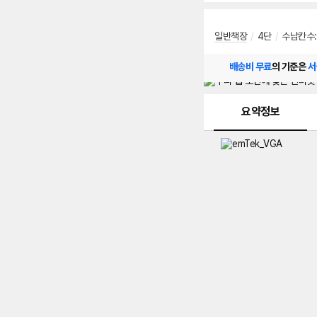
일반책장
/
4단
/
수납칸수:
배송비 무료
의 기준은
서
메뉴 네비게이션
요약정보