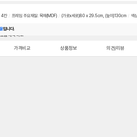
 4칸
/
프레임 주요재질: 목재(MDF)
/
(가로x세로)80 x 29.5cm, (높이)130cm
/
색상
울
입니다.
가격비교
상품정보
의견/리뷰