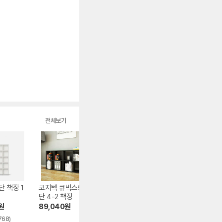
전체보기
단 책장 1
코지텍 큐빅스5 2
리바트 뉴프렌즈 5
e스마트 스틸철망
단 4-2 책장
단 책장 1200
책상 책장 1600
원
89,040
원
102,600
원
150,000
원
,768)
4.4
(2,624)
4.8
(5)