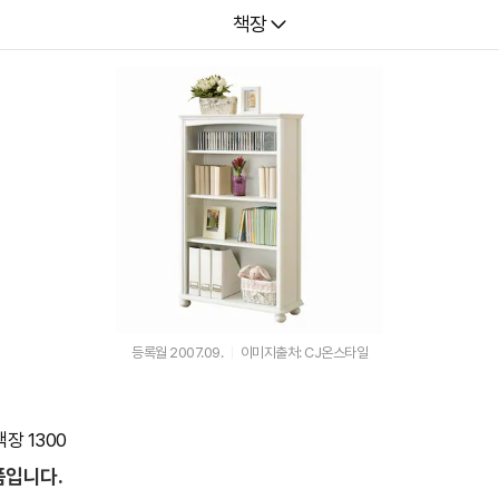
다나와
책장
등록월 2007.09.
이미지출처: CJ온스타일
장 1300
품입니다.