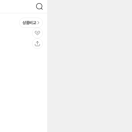
검
색
상품비교
관
심
공
유