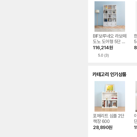
BIF보루네오 라보떼
한
도노 도어형 5단 책
장 1200
116,214
원
8
5.0
(3)
카테고리 인기상품
포메리트 심플 2단
책장 600
단
6
28,890
원
1