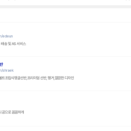
m/edeun
른 배송 및 AS 서비스
반
m/shraek
트조립식앵글선반,프리미엄 선반, 행거,깔끔한 디자인
너 무료 상담, 전문 시공으로 꼼꼼하게