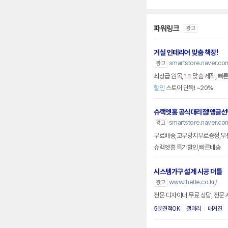
파워링크
광고
거실 인테리어 맞춤 책장!
smartstore.naver.co
광고
최상급 원목, 1:1 맞춤 제작, 빠
할인
스토어 단독! ~20%
슈랙엣홈 공식대리점!앵글선
smartstore.naver.co
광고
무료배송,고무망치무료증정,무볼
슈랙엣홈 특가할인,빠른배송
시스템가구 설계 시공 더틀
www.thetle.co.kr/
광고
전문 디자이
5분견적OK
갤러리
매거진