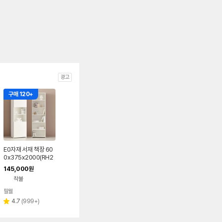
광고
구매 120+
E0자재 서재 책장 60
0x375x2000(RH2
061), 6단, 상하수납형
145,000
원
좌측문
착불
필웰
리
4.7
(
999+
)
별
뷰
점
수