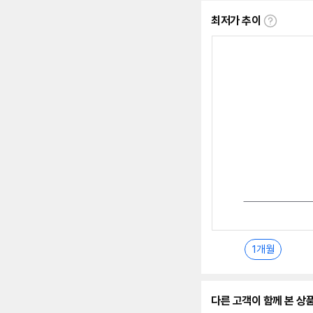
최저가 추이
최
저
가
추
이
란?
1개월
다른 고객이 함께 본 상