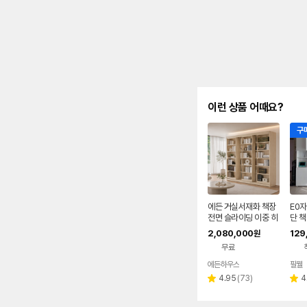
이런 상품 어때요?
구매
에든 거실서재화 책장
E0자
전면 슬라이딩 이중 히
단 책
든 만화책장 SL-240
X
2,080,000
129
원
0 거실 인테리어
무료
에든하우스
필웰
네이버
페이
리
4.95
(
73
)
4
별
별
뷰
점
점
수