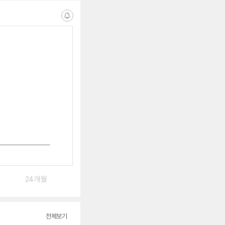
알
림
받
는
중
24개월
전체보기