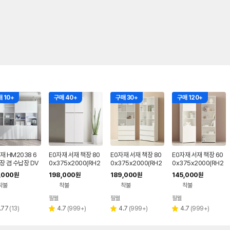
 10+
구매 40+
구매 30+
구매 120+
재 HM2038 6
E0자재 서재 책장 80
E0자재 서재 책장 80
E0자재 서재 책장 60
장 겸 수납장 DV
0x375x2000(RH2
0x375x2000(RH2
0x375x2000(RH2
065), 6단, 완전수납
056), 6단, 서랍셋오
061), 6단, 상하수납형
,000
198,000
189,000
145,000
원
원
원
원
형
픈형
우측문
착불
착불
착불
착불
필웰
필웰
필웰
리
리
리
리
.77
(
13
)
4.7
(
999+
)
4.7
(
999+
)
4.7
(
999+
)
별
별
별
뷰
뷰
뷰
뷰
점
점
점
수
수
수
수