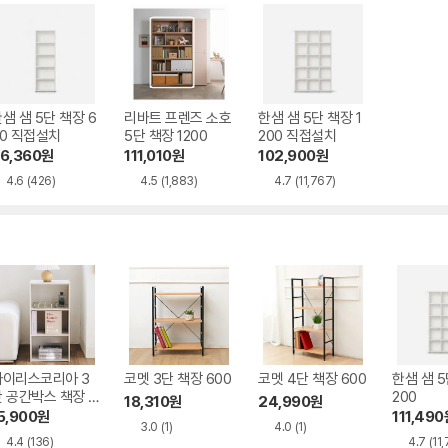
샘 샘 5단 책장 6
리바트 프렌즈 소호
한샘 샘 5단 책장 1
50 직접설치
5단 책장 1200
200 직접설치
6,360
원
111,010
원
102,900
원
4.6
(426)
4.5
(1,883)
4.7
(11,767)
아이리스코리아 3
코멧 3단 책장 600
코멧 4단 책장 600
한샘 샘 5
 공간박스 책장 3
200
18,310
원
24,990
원
0
5,900
원
111,490
3.0
(1)
4.0
(1)
4.4
(136)
4.7
(11