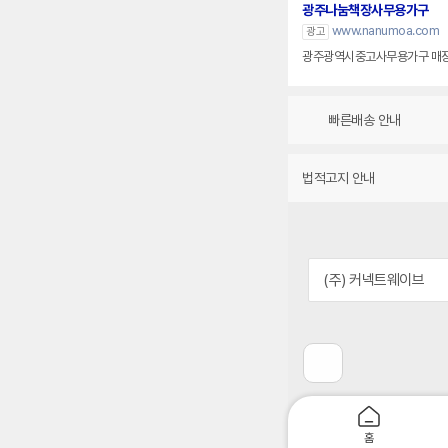
광주나눔책장사무용가구
www.nanumoa.com
광고
빠른배송 안내
법적고지 안내
(주) 커넥트웨이브
이
전
페
이
지
홈
로