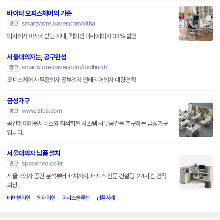
바이타 오피스체어의 기준
smartstore.naver.com/vitha
광고
의자에서 마사지받는 시대, 적외선 마사지의자 33% 할인
서울대의자는, 공구완성
smartstore.naver.com/toolfinish
광고
오피스체어 사무용의자 공부의자 인테리어의자 대량견적
금성가구
www.izfus.com
광고
공간레이아웃서비스와 최적화된 시스템 사무공간을 추구하는 금성가구
입니다.
서울대의자 납품 설치
spacenco.co.kr
광고
서울대의자 공간 분석부터 배치까지. 퍼시스 전문 컨설팅. 24시간 견적
회신.
테이블라인
의자라인
퍼시스솔루션
납품사례