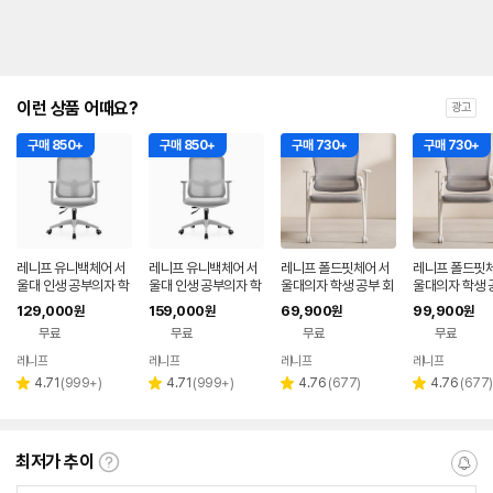
이런 상품 어때요?
광고
구매 850+
구매 850+
구매 730+
구매 730+
레니프 유니백체어 서
레니프 유니백체어 서
레니프 폴드핏체어 서
레니프 폴드핏체
울대 인생 공부의자 학
울대 인생 공부의자 학
울대의자 학생 공부 회
울대의자 학생 
생 책상 사무용 사무실
생 책상 사무용 사무실
의 메쉬 서재 책상 사무
의 메쉬 서재 책
129,000
159,000
69,900
99,900
원
원
원
원
컴퓨터 화이트
컴퓨터 화이트(방문설
용 화이트
용 화이트(방문
무료
무료
무료
무료
치)
레니프
레니프
레니프
레니프
리
리
리
리
4.71
(
999+
)
4.71
(
999+
)
4.76
(
677
)
4.76
(
677
)
별
별
별
별
뷰
뷰
뷰
뷰
점
점
점
점
수
수
수
수
최저가 추이
최
알