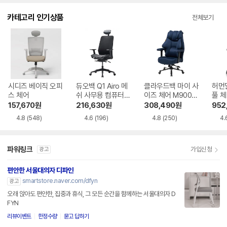
카테고리 인기상품
전체보기
시디즈 베이직 오피
듀오백 Q1 Airo 메
클라우드백 마이 사
허먼
스 체어
쉬 사무용 컴퓨터
이즈 체어 M900M
풀 
책상 의자
Q 2.0 게이밍 의자
레스
157,670
원
216,630
원
308,490
원
952
4.8
(548)
4.6
(196)
4.8
(250)
4.
파워링크
가입신청
광고
편안한 서울대의자 디파인
smartstore.naver.com/dfyn
광고
오래 앉아도 편안한, 집중과 휴식, 그 모든 순간을 함께하는 서울대의자 D
FYN
리뷰이벤트
한정수량
묻고 답하기