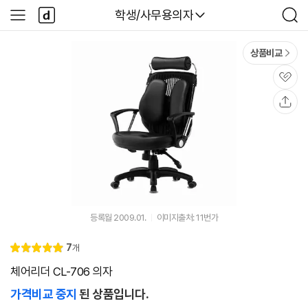
본문 바로가기
다
다나와
학생/사무용의자
사
검
나
이
색
와
드
메
메
상품비교
인
뉴
관
심
공
유
등록월 2009.01.
이미지출처: 11번가
리
7
개
별
5.
뷰
점
0
체어리더 CL-706 의자
가격비교 중지
된 상품입니다.