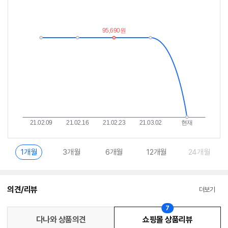
저
림
가
받
추
는
이
중
란?
1개월
3개월
6개월
12개월
24개월
의견/리뷰
더보기
7
다나와 상품의견
쇼핑몰 상품리뷰