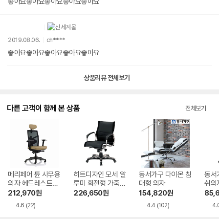
좋아요좋아요좋아요좋아요좋아요
2019.08.06.
ch****
좋아요좋아요좋아요좋아요좋아요
상품리뷰 전체보기
다른 고객이 함께 본 상품
전체보기
메리페어 튠 사무용
히트디자인 모세 알
동서가구 다이몬 침
동서
의자 헤드레스트포
루미 회전형 가죽의
대형 의자
쉬의
함
자 헤드레스트별도
212,970
원
226,650
원
154,820
원
85,
4.6
(22)
4.4
(102)
4.