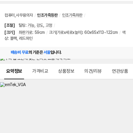
컴퓨터,사무용의자
/
인조가죽등판
/
인조가죽좌판
/
[조절]
틸팅
:
가능
,
강도
,
고정
/
[크기]
좌판가로
:
59cm
/
크기(가로x세로x높이): 60x65x113~122cm
/
색
상: 블랙, 레드와인
배송비 무료
의 기준은
서울
입니다.
메뉴 네비게이션
요약정보
가격비교
상품정보
의견/리뷰
연관상품