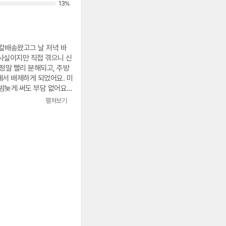
13%
칼배송왔고그 날 저녁 바
사실이지만 직접 겪으니 신
정말 빨리 분해되고, 주방
해서 배제하게 되었어요. 미
밤늦게 써도 부담 없어요.
펼쳐보기