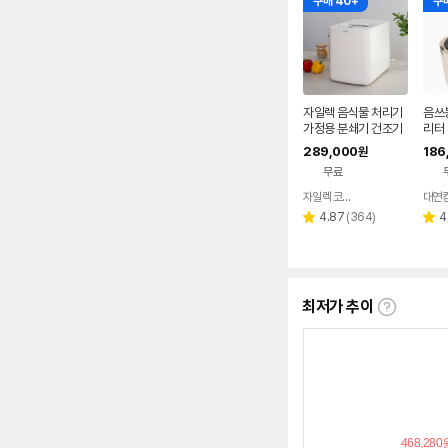
구매 40+
구매
자일렉 음식물 처리기
음쓰봉
가정용 분쇄기 건조기
리터
쓰레기 음쓰 4L
레기
289,000
186
원
가정
무료
자일렉 코리아
대연
네이버
페이
리
4.87
(
364
)
4
별
별
뷰
점
점
수
최저가 추이
최
저
가
추
이
란?