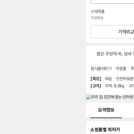
션
선
신세계몰
택
무료배송
가격비
좁은 주방에 쏙, 냄새 
음식물처리기
/
미생물
/
추
[특징]
제습
/
안전작동멈
[규격]
무게
:
8.9kg
/
크
메뉴 네비게이션
요약정보
쇼핑몰별 최저가