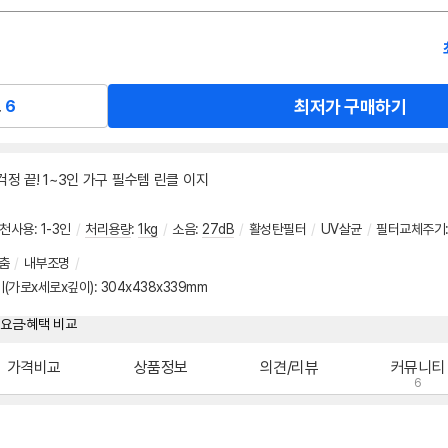
최저가 구매하기
교
6
걱정 끝! 1~3인 가구 필수템 린클 이지
천사용
:
1-3인
/
처리용량
:
1kg
/
소음
:
27dB
/
활성탄필터
/
UV살균
/
필터교체주기
춤
/
내부조명
/
기(가로x세로x깊이)
:
304x438x339mm
가격비교
상품정보
의견/리뷰
커뮤니티
6