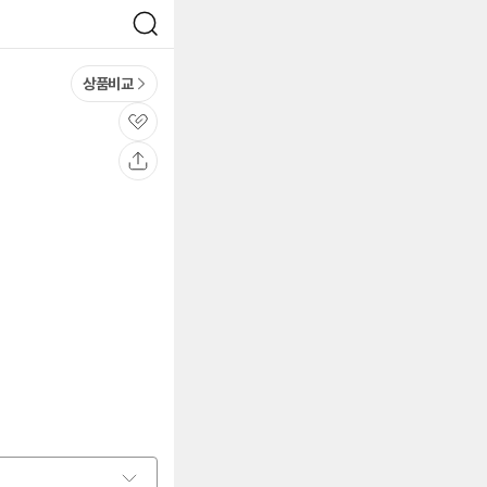
검
색
상품비교
관
심
공
유