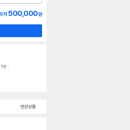
500,000
최저
원
:
1년
/
연관상품