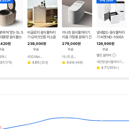
 220+
구매 130+
에 딱 맞는 5L 5
비글로리 음식물처리
이나프 음식물처리기
냄새없는 음식물처리
 대용량 음식물쓰
기 Q마크인증 저소음
리움 가정용 분쇄기 건
기 씨켓 ND-100EA
 냉장고 UV살균
2.5L 음식물건조분쇄
조기
[본사직판]
,420
238,000
279,000
126,900
원
원
원
원
용 대연
리필용 활성탄 포함
무료
무료
무료
무료
별도 설치비
컴퍼니
ASQ Market
이나프 공식 스토어
네이버
네이버
네이버
페이
페이
페이
국민형 음식물처리기 씨켓
리
리
리
.91
(
179
)
4.85
(
324
)
4.94
(
448
)
별
별
뷰
뷰
뷰
리
4.71
(
999+
)
점
점
별
수
수
수
뷰
점
수