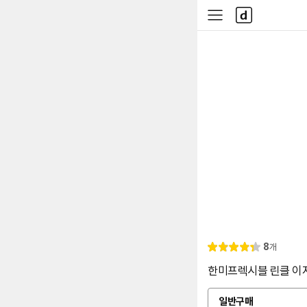
본문 바로가기
다
사
나
이
와
드
메
메
인
뉴
리
8
개
별
4.
뷰
점
4
한미프렉시블 린클 이지 
일반구매
옵