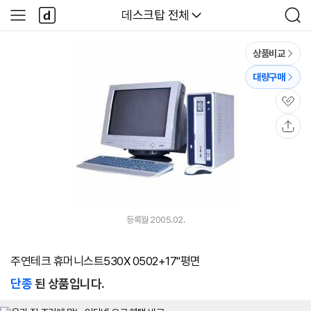
본문 바로가기
다
다나와
데스크탑 전체
사
검
나
이
색
와
드
메
메
상품비교
인
뉴
대량구매
관
심
공
유
등록월 2005.02.
주연테크 휴머니스트530X 0502+17"평면
단종
된 상품입니다.