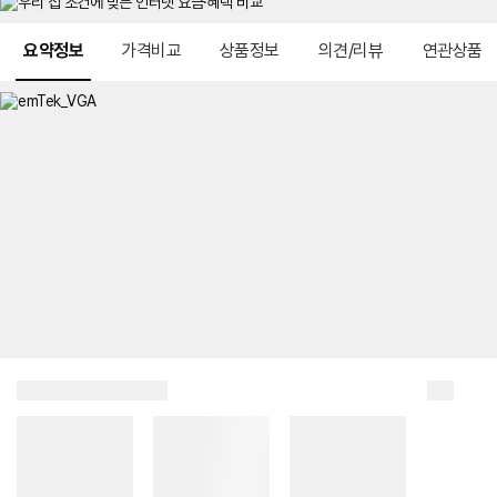
메뉴 네비게이션
요약정보
가격비교
상품정보
의견/리뷰
연관상품